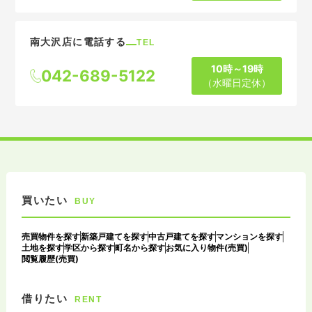
南大沢店に電話する
TEL
10時～19時
042-689-5122
（水曜日定休）
買いたい
BUY
売買物件を探す
新築戸建てを探す
中古戸建てを探す
マンションを探す
土地を探す
学区から探す
町名から探す
お気に入り物件(売買)
閲覧履歴(売買)
借りたい
RENT