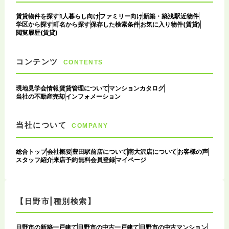
賃貸物件を探す
1人暮らし向け
ファミリー向け
新築・築浅
駅近物件
学区から探す
町名から探す
保存した検索条件
お気に入り物件(賃貸)
閲覧履歴(賃貸)
コンテンツ
CONTENTS
現地見学会情報
賃貸管理について
マンションカタログ
当社の不動産売却
インフォメーション
当社について
COMPANY
総合トップ
会社概要
豊田駅前店について
南大沢店について
お客様の声
スタッフ紹介
来店予約
無料会員登録
マイページ
【日野市|種別検索】
日野市の新築一戸建て
日野市の中古一戸建て
日野市の中古マンション