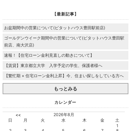
【最新記事】
お盆期間中の営業について(ピタットハウス豊田駅前店)
ゴールデンウイーク期間中の営業について(ピタットハウス豊田駅
前店、南大沢店)
速報！【住宅ローン金利見直しの動きについて】
【賃貸】東京都立大学 入学予定の学生、保護者様へ
【繁忙期 × 住宅ローン金利上昇】今、住まい探しをしている方へ
もっとみる
カレンダー
2026年8月
<<
日
月
火
水
木
金
土
1
2
3
4
5
6
7
8