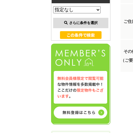
ご住
さらに条件を選択
その
（ご要