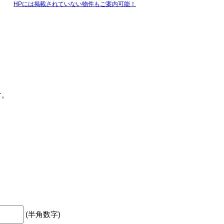
HPには掲載されていない物件もご案内可能！
す。
(半角数字)