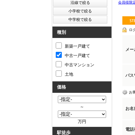
会員様限
ロ
種別
新築一戸建て
メー
中古一戸建て
中古マンション
土地
パス
価格
お
～
お名
万円
電話
駅徒歩