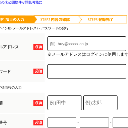
定の未公開物件が閲覧可能に！
グインID(メールアドレス)・パスワードの発行
ルアドレス
必須
※メールアドレスはログインに使用しま
ワード
必須
客様情報の入力
前
必須
-
-
番号
必須