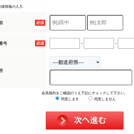
客様情報の入力
前
必須
-
-
番号
必須
所
会員規約をご確認のうえ下記にチェックして下さい。
同意します
同意しません