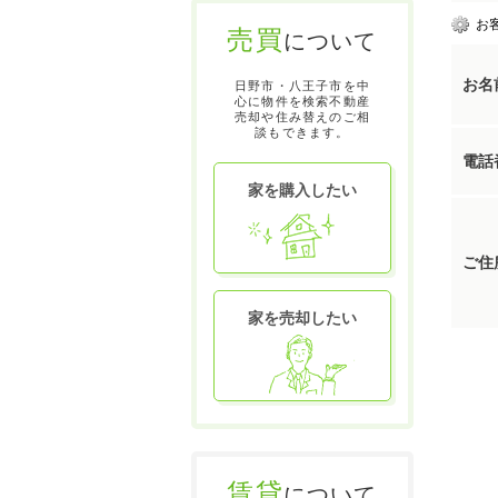
お
売買
について
お名
日野市・八王子市を中
心に物件を検索不動産
売却や住み替えのご相
談もできます。
電話
家を購入したい
ご住
家を売却したい
賃貸
について