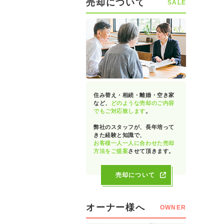
売却について
SALE
住み替え・相続・離婚・空き家
など、
どのような売却のご内容
でもご対応致します
。
弊社のスタッフが、長年培って
きた経験と知識で、
お客様一人一人に合わせた売却
方法をご提案
させて頂きます。
売却について
オーナー様へ
OWNER