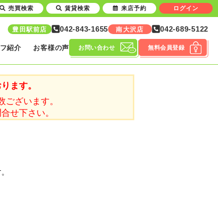
売買検索
賃貸検索
来店予約
ログイン
042-843-1655
042-689-5122
豊田駅前店
南大沢店
フ紹介
お客様の声
お問い合わせ
無料会員登録
おります。
数ございます。
問合せ下さい。
す。