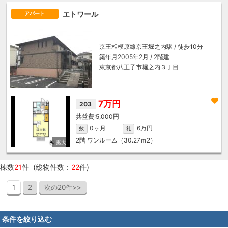
エトワール
アパート
京王相模原線
京王堀之内駅
/ 徒歩10分
築年月2005年2月 / 2階建
東京都八王子市堀之内３丁目
7万円
203
5,000円
0ヶ月
6万円
敷
礼
2階
ワンルーム（30.27ｍ
2
）
棟数
21
件 (総物件数：
22
件)
1
2
次の20件>>
条件を絞り込む