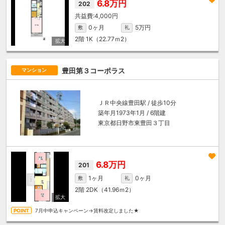
6.8万円
202
4,000円
0ヶ月
5万円
敷
礼
2階
1K（22.77ｍ
2
）
豊田第３コーポラス
マンション
ＪＲ中央線
豊田駅
/ 徒歩10分
築年月1973年1月 / 6階建
東京都日野市東豊田３丁目
6.8万円
201
1ヶ月
0ヶ月
敷
礼
2階
2DK（41.96ｍ
2
）
7月中申込キャンペーン→賃料改定しました★