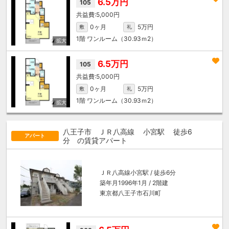
6.5万円
105
5,000円
0ヶ月
5万円
敷
礼
1階
ワンルーム（30.93ｍ
2
）
6.5万円
105
5,000円
0ヶ月
5万円
敷
礼
1階
ワンルーム（30.93ｍ
2
）
八王子市 ＪＲ八高線
小宮駅
徒歩6
アパート
分
の賃貸アパート
ＪＲ八高線
小宮駅
/ 徒歩6分
築年月1996年1月 / 2階建
東京都八王子市石川町