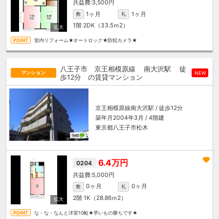
3,500円
1ヶ月
1ヶ月
敷
礼
1階
2DK（33.5ｍ
2
）
室内リフォーム★オートロック★防犯カメラ★
八王子市 京王相模原線
南大沢駅
徒
マンション
NEW
歩12分
の賃貸マンション
京王相模原線
南大沢駅
/ 徒歩12分
築年月2004年3月 / 4階建
東京都八王子市松木
6.4万円
0204
5,000円
0ヶ月
0ヶ月
敷
礼
2階
1K（28.86ｍ
2
）
な・な・なんと洋室10帖★早いもの勝ちです★