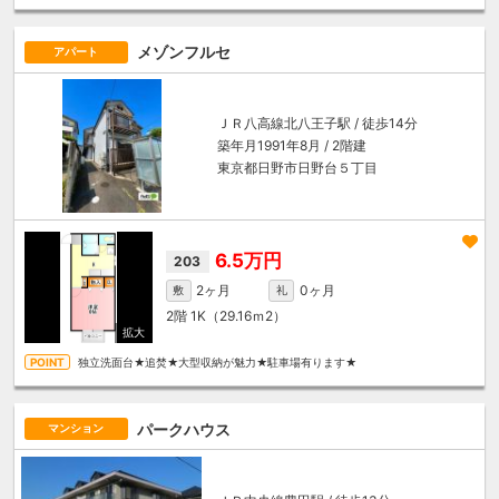
メゾンフルセ
アパート
ＪＲ八高線
北八王子駅
/ 徒歩14分
築年月1991年8月 / 2階建
東京都日野市日野台５丁目
6.5万円
203
2ヶ月
0ヶ月
敷
礼
2階
1K（29.16ｍ
2
）
独立洗面台★追焚★大型収納が魅力★駐車場有ります★
パークハウス
マンション