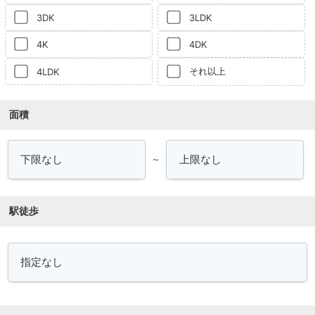
3DK
3LDK
4K
4DK
それ以上
4LDK
面積
～
駅徒歩