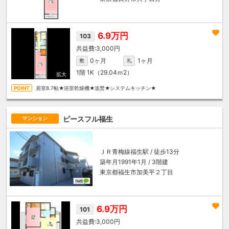
6.9万円
103
3,000円
0ヶ月
1ヶ月
敷
礼
1階
1K（29.04ｍ
2
）
居室8.7帖★浴室乾燥機★追焚★システムキッチン★
ピースフル福生
マンション
ＪＲ青梅線
福生駅
/ 徒歩13分
築年月1991年1月 / 3階建
東京都福生市加美平２丁目
6.9万円
101
3,000円