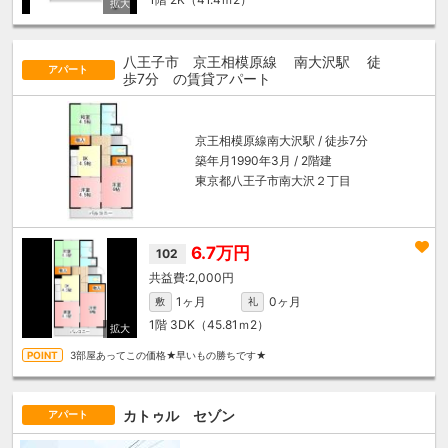
八王子市 京王相模原線
南大沢駅
徒
アパート
歩7分
の賃貸アパート
京王相模原線
南大沢駅
/ 徒歩7分
築年月1990年3月 / 2階建
東京都八王子市南大沢２丁目
6.7万円
102
2,000円
1ヶ月
0ヶ月
敷
礼
1階
3DK（45.81ｍ
2
）
3部屋あってこの価格★早いもの勝ちです★
カトゥル セゾン
アパート