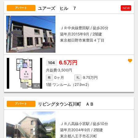
ユアーズ ヒル ７
アパート
NEW
ＪＲ中央線
豊田駅
/ 徒歩20分
築年月2015年9月 / 2階建
東京都日野市東豊田４丁目
6.5万円
104
3,500円
0ヶ月
9.75万円
敷
礼
1階
ワンルーム（27.9ｍ
2
）
リビングタウン石川町 ＡＢ
アパート
ＪＲ八高線
小宮駅
/ 徒歩10分
築年月2004年9月 / 2階建
東京都八王子市石川町