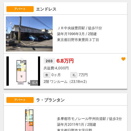
エンドレス
アパート
ＪＲ中央線
豊田駅
/ 徒歩11分
築年月1996年3月 / 2階建
東京都日野市東豊田３丁目
6.8万円
203
4,000円
0ヶ月
7万円
敷
礼
2階
ワンルーム（23.18ｍ
2
）
ラ・プランタン
アパート
多摩都市モノレール
甲州街道駅
/ 徒歩3分
築年月2011年1月 / 2階建
東京都日野市大字日野