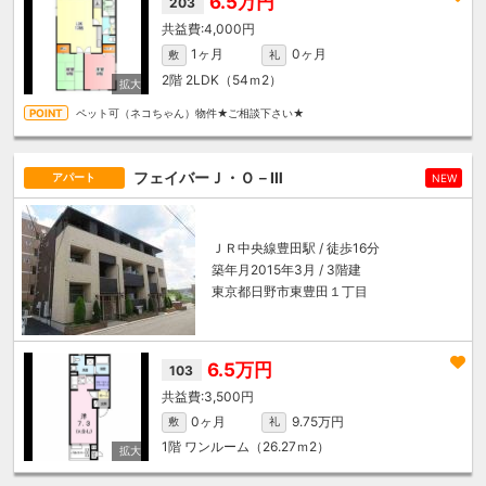
6.5万円
203
4,000円
1ヶ月
0ヶ月
敷
礼
2階
2LDK（54ｍ
2
）
ペット可（ネコちゃん）物件★ご相談下さい★
フェイバーＪ・Ｏ－Ⅲ
アパート
NEW
ＪＲ中央線
豊田駅
/ 徒歩16分
築年月2015年3月 / 3階建
東京都日野市東豊田１丁目
6.5万円
103
3,500円
0ヶ月
9.75万円
敷
礼
1階
ワンルーム（26.27ｍ
2
）