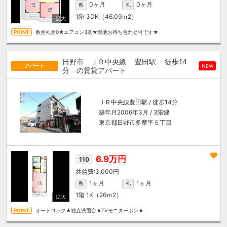
0ヶ月
0ヶ月
敷
礼
1階
3DK（46.09ｍ
2
）
敷金礼金0★エアコン3基★現地お待ち合わせ可です★
日野市 ＪＲ中央線
豊田駅
徒歩14
アパート
NEW
分
の賃貸アパート
ＪＲ中央線
豊田駅
/ 徒歩14分
築年月2006年3月 / 3階建
東京都日野市多摩平５丁目
6.9万円
110
3,000円
1ヶ月
1ヶ月
敷
礼
1階
1K（26ｍ
2
）
オートロック★独立洗面台★TVモニターホン★