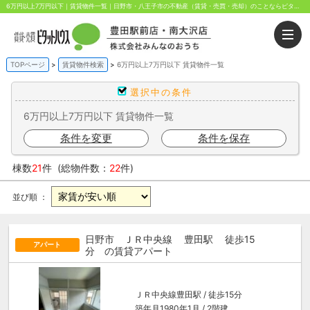
6万円以上7万円以下｜賃貸物件一覧｜日野市・八王子市の不動産（賃貸・売買・売却）のことならピタットハウス豊田駅前・南大沢店にお任せください。豊田駅前と南大沢駅前から歩いてすぐ！
TOPページ
賃貸物件検索
6万円以上7万円以下 賃貸物件一覧
選択中の条件
6万円以上7万円以下 賃貸物件一覧
条件を変更
条件を保存
棟数
21
件 (総物件数：
22
件)
並び順 ：
日野市 ＪＲ中央線
豊田駅
徒歩15
アパート
分
の賃貸アパート
ＪＲ中央線
豊田駅
/ 徒歩15分
築年月1980年1月 / 2階建