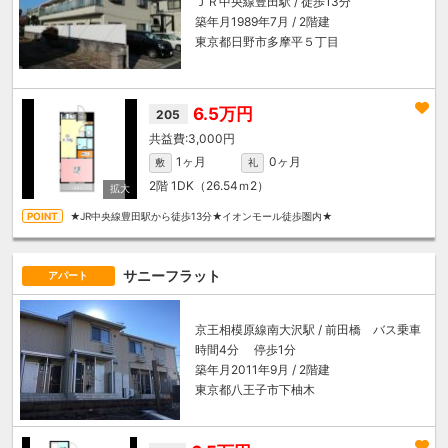
ＪＲ中央線
豊田駅
/ 徒歩13分
築年月1989年7月 / 2階建
東京都日野市多摩平５丁目
6.5万円
205
3,000円
1ヶ月
0ヶ月
敷
礼
2階
1DK（26.54ｍ
2
）
★JR中央線豊田駅から徒歩13分★イオンモール徒歩圏内★
サニーフラット
アパート
京王相模原線
南大沢駅
/ 前田橋 バス乗車
時間4分 停歩1分
築年月2011年9月 / 2階建
東京都八王子市下柚木