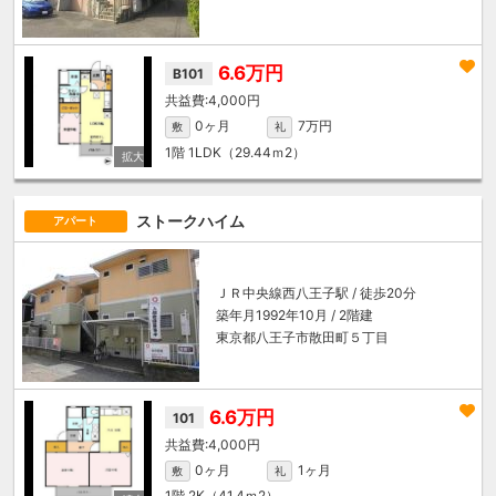
6.6万円
B101
4,000円
0ヶ月
7万円
敷
礼
1階
1LDK（29.44ｍ
2
）
ストークハイム
アパート
ＪＲ中央線
西八王子駅
/ 徒歩20分
築年月1992年10月 / 2階建
東京都八王子市散田町５丁目
6.6万円
101
4,000円
0ヶ月
1ヶ月
敷
礼
1階
2K（41.4ｍ
2
）