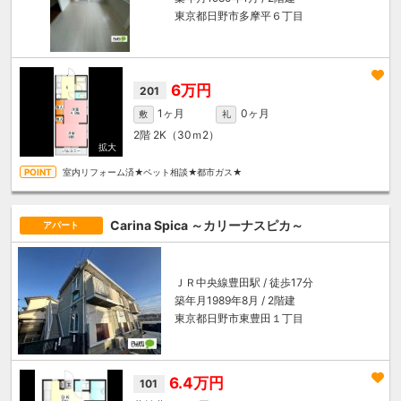
東京都日野市多摩平６丁目
6万円
201
1ヶ月
0ヶ月
敷
礼
2階
2K（30ｍ
2
）
室内リフォーム済★ペット相談★都市ガス★
Carina Spica ～カリーナスピカ～
アパート
ＪＲ中央線
豊田駅
/ 徒歩17分
築年月1989年8月 / 2階建
東京都日野市東豊田１丁目
6.4万円
101