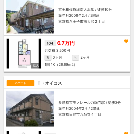
京王相模原線
南大沢駅
/ 徒歩10分
築年月2009年2月 / 2階建
東京都八王子市南大沢２丁目
6.7万円
104
3,500円
0ヶ月
2ヶ月
敷
礼
1階
1K（26.69ｍ
2
）
Ｔ・オイコス
アパート
多摩都市モノレール
万願寺駅
/ 徒歩2分
築年月2004年2月 / 2階建
東京都日野市万願寺４丁目