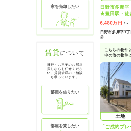
家を売却したい
日野市多摩平
★豊田駅・徒
なし★
6,480万円
/ -
日野市多摩平3丁目
分
こちらの物件
賃貸
について
中の他の物件
が可能です！
日野・八王子のお部屋
とめてご紹介
探しならお任せくださ
『〇〇〇の物
い。賃貸管理のご相談
お申し付けく
も承っています。
部屋を借りたい
土地
部屋を貸したい
「ご成約プレ