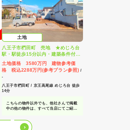
土地
八王子市椚田町 売地 ★めじろ台
駅・駅徒歩15分以内・建築条件付売
地・建物フリープラン・南西角地・
土地価格 3580万円 建物参考価
建物プラン有★
格 税込2288万円(参考プラン参照)
/
-
八王子市椚田町 / 京王高尾線 めじろ台 徒歩
14分
こちらの物件以外でも、他社さんで掲載
中の他の物件は、すべて当店にてご紹介
が可能です！お客様の気になる物件をま
とめてご紹介させていただきますので、
『〇〇〇の物件も見たい！』とお気軽に
お申し付けください♪