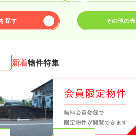
を探す
その他の売
新着
物件特集
---