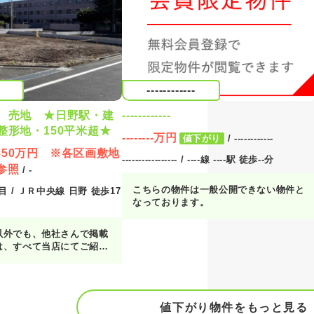
------------
 売地 ★日野駅・建
------------
整形地・150平米超★
--------万円
値下がり
/ ------------
6850万円 ※各区画敷地
----------------- / ----線 ----駅 徒歩--分
参照
/ -
こちらの物件は一般公開できない物件と
 / ＪＲ中央線 日野 徒歩17
なっております。
以外でも、他社さんで掲載
は、すべて当店にてご紹介
お客様の気になる物件をま
させていただきますので、
件も見たい！』とお気軽に
ださい♪
値下がり物件をもっと見る