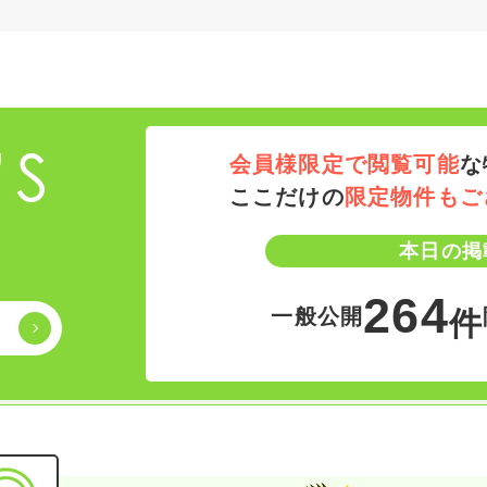
会員様限定で閲覧可能
な
ここだけの
限定物件もご
本日の掲
264
一般公開
件