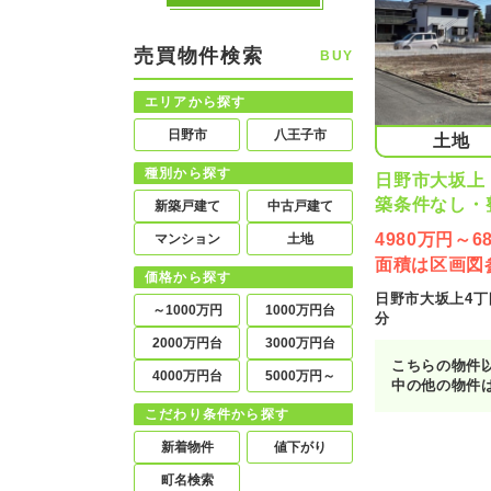
売買物件検索
BUY
エリアから探す
日野市
八王子市
土地
種別から探す
日野市大坂上
築条件なし・
新築戸建て
中古戸建て
4980万円～
マンション
土地
面積は区画図
価格から探す
日野市大坂上4丁目
～1000万円
1000万円台
分
2000万円台
3000万円台
こちらの物件
4000万円台
5000万円～
中の他の物件
が可能です！
こだわり条件から探す
とめてご紹介
『〇〇〇の物
新着物件
値下がり
お申し付けく
町名検索