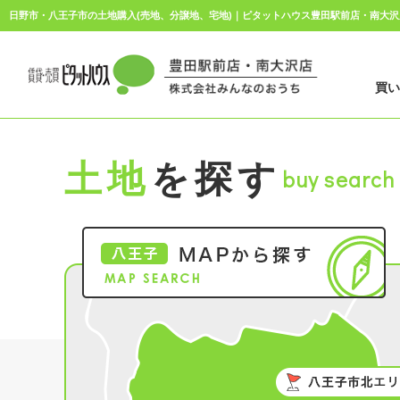
日野市・八王子市の土地購入(売地、分譲地、宅地)｜ピタットハウス豊田駅前店・南大沢
買
土地
を探す
buy search