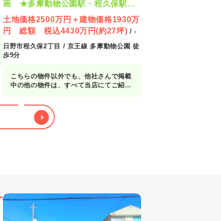
画 ★多摩動物公園駅・程久保駅・
建築条件付き売地・自社施工・フリ
土地価格2500万円＋建物価格1930万
ープラン★
円 総額 税込4430万円(約27坪)
/ -
日野市程久保2丁目 / 京王線 多摩動物公園 徒
歩9分
こちらの物件以外でも、他社さんで掲載
中の他の物件は、すべて当店にてご紹介
が可能です！お客様の気になる物件をま
とめてご紹介させていただきますので、
『〇〇〇の物件も見たい！』とお気軽に
お申し付けください♪