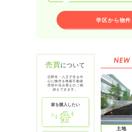
学区から物件
売買
について
日野市・八王子市を中
心に物件を検索不動産
売却や住み替えのご相
談もできます。
家を購入したい
土地