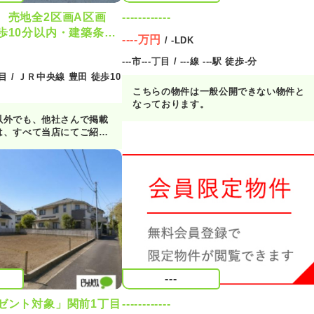
 売地全2区画A区画
------------
歩10分以内・建築条件
----万円
/ -LDK
---市---丁目 / ---線 ---駅 徒歩-分
 / ＪＲ中央線 豊田 徒歩10
こちらの物件は一般公開できない物件と
なっております。
以外でも、他社さんで掲載
は、すべて当店にてご紹介
お客様の気になる物件をま
させていただきますので、
件も見たい！』とお気軽に
ださい♪
---
ゼント対象」関前1丁目
------------