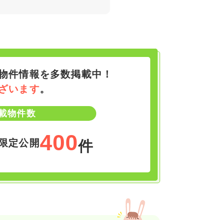
物件情報を多数掲載中！
ざいます
。
載物件数
400
限定公開
件