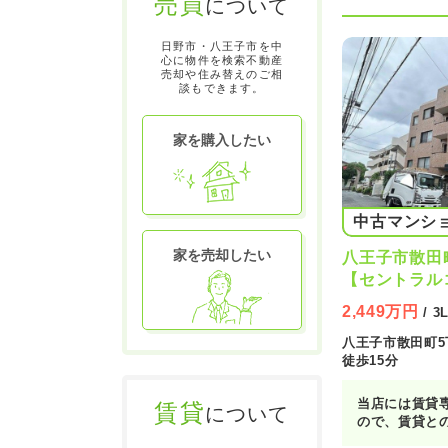
売買
について
日野市・八王子市を中
心に物件を検索不動産
売却や住み替えのご相
談もできます。
家を購入したい
中古マンシ
家を売却したい
八王子市散田
【セントラル
じろ台駅・新
2,449万円
/ 3
部屋★
八王子市散田町5
徒歩15分
当店には賃貸
賃貸
について
ので、賃貸と
住宅ローンの