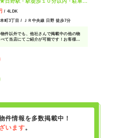
★日野駅・駅徒歩１０分以内・駐車２
H水準・４LDK★
円
/ 4LDK
本町3丁目 / ＪＲ中央線 日野 徒歩7分
の物件以外でも、他社さんで掲載中の他の物
すべて当店にてご紹介が可能です！お客様の
る物件をまとめてご紹介させていただきます
『〇〇〇の物件も見たい！』とお気軽にお申
ださい♪
物件情報を多数掲載中！
ざいます
。