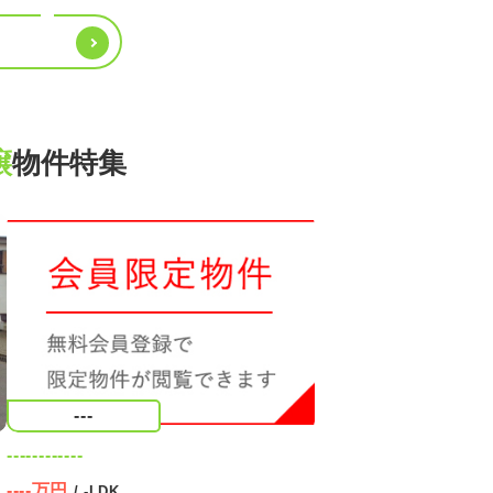
『〇〇〇の物件も見たい！』とお気軽に
お申し付けください♪
譲
物件特集
---
------------
----万円
/ -LDK