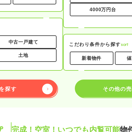
4000万円台
中古一戸建て
sort
こだわり条件から探す
土地
新着物件
値
を探す
その他の売
完成！空室！いつでも内覧可能
物