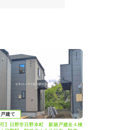
一戸建て
可】日野市日野本町 新築戸建全４棟