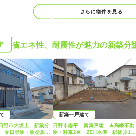
よりネット銀行等も含めた
関の中からお客様にとって
さらに物件を見る
ンをご提案いたします！
省エネ性、耐震性が魅力の新築分
て
新築一戸建て
日野市大坂上 新築分
日野市南平 新築戸建 ★高幡不動
棟 ★日野駅・駅徒歩10
駅・駐車2台・ZEH水準・駅徒歩15