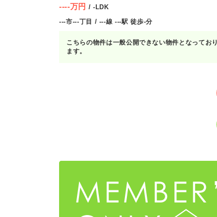
----万円
/ -LDK
---市---丁目 / ---線 ---駅 徒歩-分
こちらの物件は一般公開できない物件となってお
ます。