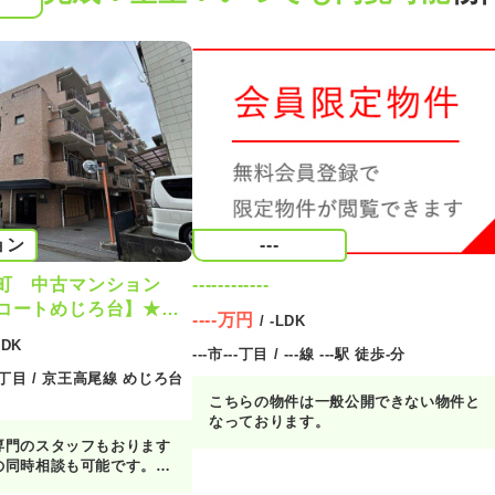
ョン
---
町 中古マンション
------------
コートめじろ台】★め
----万円
/ -LDK
規リフォーム・三方角
LDK
---市---丁目 / ---線 ---駅 徒歩-分
丁目 / 京王高尾線 めじろ台
こちらの物件は一般公開できない物件と
なっております。
専門のスタッフもおります
の同時相談も可能です。
ご案内もお任せ下さい。専