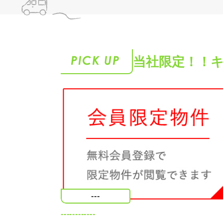
当社限定！！
---
------------