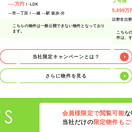
２号棟 
----万円
/ -LDK
台・ZE
5,499万
---市---丁目 / ---線 ---駅 徒歩-分
日野市日野
り
こちらの物件は一般公開できない物件となっており
ます。
こちら
件は、
気にな
ので、
し付けく
当社限定キャンペーンとは？
さらに物件を見る
会員様限定で閲覧可能
な
当社だけの
限定物件もご