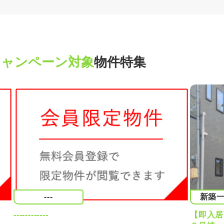
キャンペーン対象
物件特集
---
新築
------------
【即入居