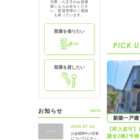
日野・八王子のお部屋
属スタッフに
探しならお任せくださ
数ある金融機
い。賃貸管理のご相談
ベストなプラ
も承っています。
部屋を借りたい
部屋を貸したい
お知らせ
INFO
新築一戸建
【即入居可】
譲全2棟2号