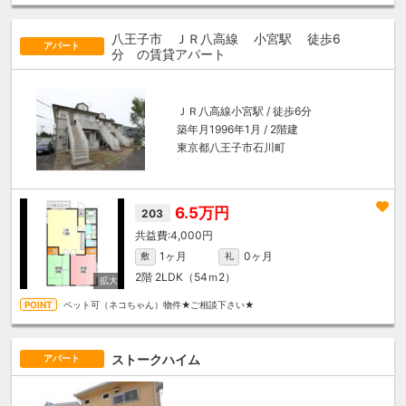
八王子市 ＪＲ八高線
小宮駅
徒歩6
アパート
分
の賃貸アパート
ＪＲ八高線
小宮駅
/ 徒歩6分
築年月1996年1月 / 2階建
東京都八王子市石川町
6.5万円
203
4,000円
1ヶ月
0ヶ月
敷
礼
2階
2LDK（54ｍ
2
）
ペット可（ネコちゃん）物件★ご相談下さい★
ストークハイム
アパート