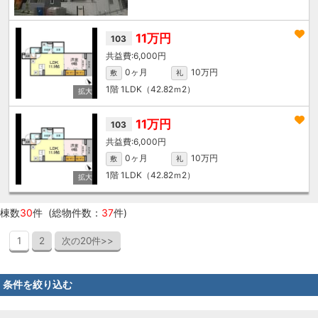
11万円
103
6,000円
0ヶ月
10万円
敷
礼
1階
1LDK（42.82ｍ
2
）
11万円
103
6,000円
0ヶ月
10万円
敷
礼
1階
1LDK（42.82ｍ
2
）
棟数
30
件 (総物件数：
37
件)
1
2
次の20件>>
条件を絞り込む