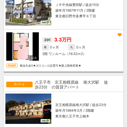
ＪＲ中央線
豊田駅
/ 徒歩15分
築年月1967年11月 / 2階建
東京都日野市多摩平６丁目
3.3万円
201
0ヶ月
0ヶ月
敷
礼
2階
ワンルーム（16.52ｍ
2
）
敷金礼金0★ガスコンロ設置可★最上階角部屋★
八王子市 京王相模原線
南大沢駅
徒
アパート
歩23分
の賃貸アパート
京王相模原線
南大沢駅
/ 徒歩23分
築年月1994年3月 / 2階建
東京都八王子市上柚木