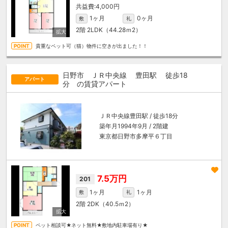
4,000円
1ヶ月
0ヶ月
敷
礼
2階
2LDK（44.28ｍ
2
）
貴重なペット可（猫）物件に空きが出ました！！
日野市 ＪＲ中央線
豊田駅
徒歩18
アパート
分
の賃貸アパート
ＪＲ中央線
豊田駅
/ 徒歩18分
築年月1994年9月 / 2階建
東京都日野市多摩平６丁目
7.5万円
201
1ヶ月
1ヶ月
敷
礼
2階
2DK（40.5ｍ
2
）
ペット相談可★ネット無料★敷地内駐車場有り★