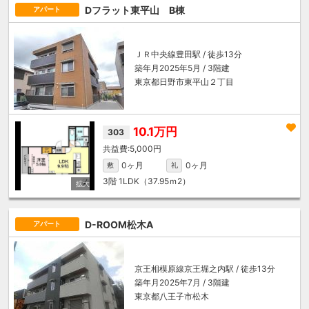
Dフラット東平山 B棟
アパート
ＪＲ中央線
豊田駅
/ 徒歩13分
築年月2025年5月 / 3階建
東京都日野市東平山２丁目
10.1万円
303
5,000円
0ヶ月
0ヶ月
敷
礼
3階
1LDK（37.95ｍ
2
）
D-ROOM松木A
アパート
京王相模原線
京王堀之内駅
/ 徒歩13分
築年月2025年7月 / 3階建
東京都八王子市松木