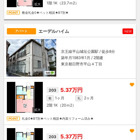
1階
1K（23.7ｍ
2
）
敷金礼金0★ペット相談★BT別★
エーデルハイム
アパート
NEW
京王線
平山城址公園駅
/ 徒歩8分
築年月1983年1月 / 2階建
東京都日野市平山４丁目
5.37万円
203
1ヶ月
2ヶ月
敷
礼
2階
1K（20ｍ
2
）
礼金0★BT別★ペット相談★内装リフォーム済み★
5.37万円
203