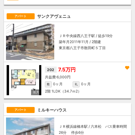
サンクアヴェニュ
アパート
ＪＲ中央線
西八王子駅
/ 徒歩19分
築年月2011年11月 / 2階建
東京都八王子市散田町５丁目
7.5万円
202
6,000円
0ヶ月
0ヶ月
敷
礼
2階
1LDK（34.7ｍ
2
）
ミルキーハウス
アパート
ＪＲ横浜線
橋本駅
/ 六本松 バス乗車時間
26分 停歩6分