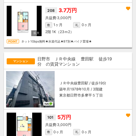
3.7万円
208
3,000円
1ヶ月
0ヶ月
敷
礼
2階
1K（23ｍ
2
）
ネット1Gbps無料★水道代込★BT別★バイク置場★
日野市 ＪＲ中央線
豊田駅
徒歩19
マンション
分
の賃貸マンション
ＪＲ中央線
豊田駅
/ 徒歩19分
築年月1978年10月 / 3階建
東京都日野市多摩平５丁目
5万円
101
3,000円
0ヶ月
0ヶ月
敷
礼