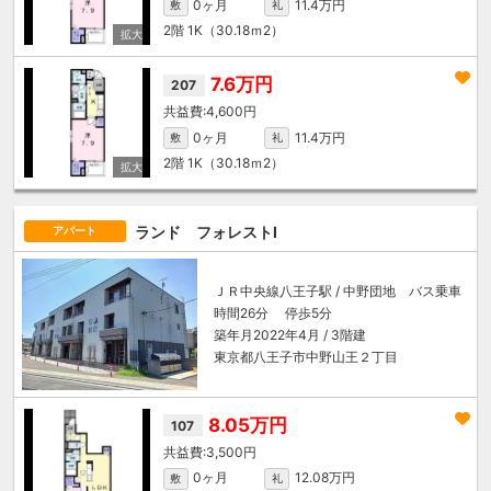
0ヶ月
11.4万円
敷
礼
2階
1K（30.18ｍ
2
）
7.6万円
207
4,600円
0ヶ月
11.4万円
敷
礼
2階
1K（30.18ｍ
2
）
ランド フォレストⅠ
アパート
ＪＲ中央線
八王子駅
/ 中野団地 バス乗車
時間26分 停歩5分
築年月2022年4月 / 3階建
東京都八王子市中野山王２丁目
8.05万円
107
3,500円
0ヶ月
12.08万円
敷
礼