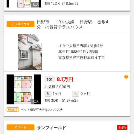
1階
1LDK（48.5ｍ
2
）
日野市 ＪＲ中央線
日野駅
徒歩4
テラスハウス
分
の賃貸テラスハウス
ＪＲ中央線
日野駅
/ 徒歩4分
築年月1988年1月 / 2階建
東京都日野市日野本町４丁目
8.1万円
101
2,000円
1ヶ月
0ヶ月
敷
礼
1階
3DK（51.97ｍ
2
）
ペット相談可★テラスハウス★
サンフィールド
アパート
NEW