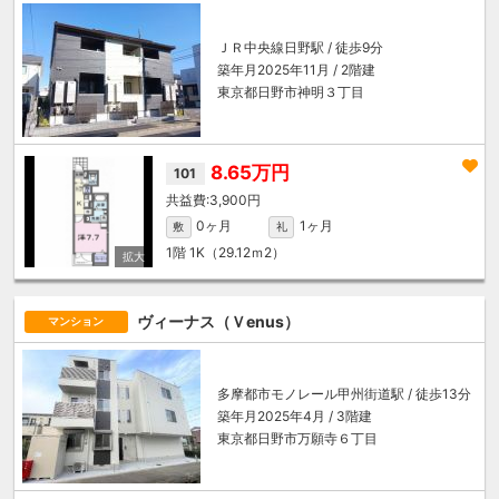
ＪＲ中央線
日野駅
/ 徒歩9分
築年月2025年11月 / 2階建
東京都日野市神明３丁目
8.65万円
101
3,900円
0ヶ月
1ヶ月
敷
礼
1階
1K（29.12ｍ
2
）
ヴィーナス（Ｖenus）
マンション
多摩都市モノレール
甲州街道駅
/ 徒歩13分
築年月2025年4月 / 3階建
東京都日野市万願寺６丁目