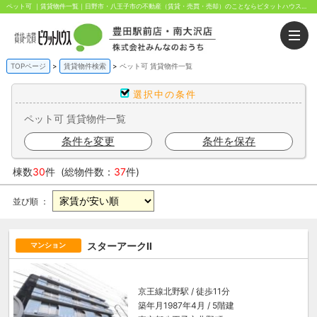
ペット可 ｜賃貸物件一覧｜日野市・八王子市の不動産（賃貸・売買・売却）のことならピタットハウス豊田駅前・南大沢店にお任せください。豊田駅前と南大沢駅前から歩いてすぐ！
TOPページ
賃貸物件検索
ペット可 賃貸物件一覧
選択中の条件
ペット可 賃貸物件一覧
条件を変更
条件を保存
棟数
30
件 (総物件数：
37
件)
並び順 ：
スターアークⅡ
マンション
京王線
北野駅
/ 徒歩11分
築年月1987年4月 / 5階建