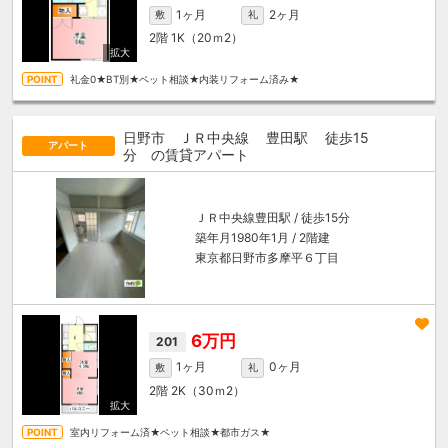
1ヶ月
2ヶ月
敷
礼
2階
1K（20ｍ
2
）
礼金0★BT別★ペット相談★内装リフォーム済み★
日野市 ＪＲ中央線
豊田駅
徒歩15
アパート
分
の賃貸アパート
ＪＲ中央線
豊田駅
/ 徒歩15分
築年月1980年1月 / 2階建
東京都日野市多摩平６丁目
6万円
201
1ヶ月
0ヶ月
敷
礼
2階
2K（30ｍ
2
）
室内リフォーム済★ペット相談★都市ガス★