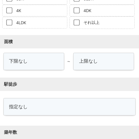
4K
4DK
それ以上
4LDK
面積
～
駅徒歩
築年数