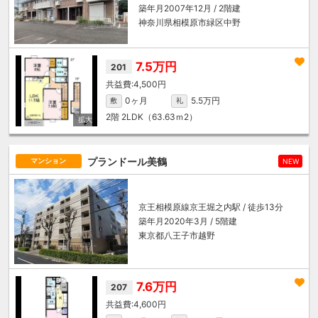
築年月2007年12月 / 2階建
神奈川県相模原市緑区中野
7.5万円
201
4,500円
0ヶ月
5.5万円
敷
礼
2階
2LDK（63.63ｍ
2
）
プランドール美鶴
マンション
NEW
京王相模原線
京王堀之内駅
/ 徒歩13分
築年月2020年3月 / 5階建
東京都八王子市越野
7.6万円
207
4,600円