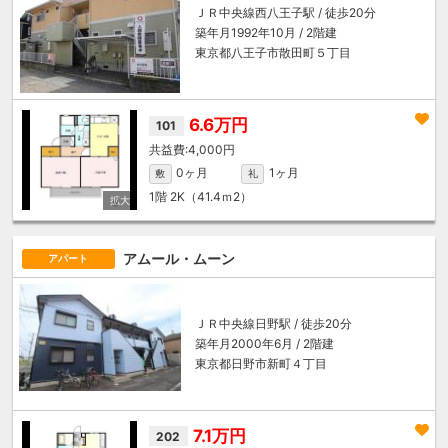
ＪＲ中央線
西八王子駅
/ 徒歩20分
築年月1992年10月 / 2階建
東京都八王子市散田町５丁目
6.6万円
101
4,000円
0ヶ月
1ヶ月
敷
礼
1階
2K（41.4ｍ
2
）
アムール・ムーン
アパート
ＪＲ中央線
日野駅
/ 徒歩20分
築年月2000年6月 / 2階建
東京都日野市新町４丁目
7.1万円
202