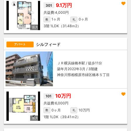
9.1万円
301
4,000円
1ヶ月
0ヶ月
敷
礼
3階
1LDK（31.48ｍ
2
）
シルフィード
アパート
ＪＲ横浜線
橋本駅
/ 徒歩11分
築年月2022年3月 / 3階建
神奈川県相模原市緑区橋本５丁目
10万円
101
6,000円
0ヶ月
10万円
敷
礼
1階
1LDK（39.41ｍ
2
）