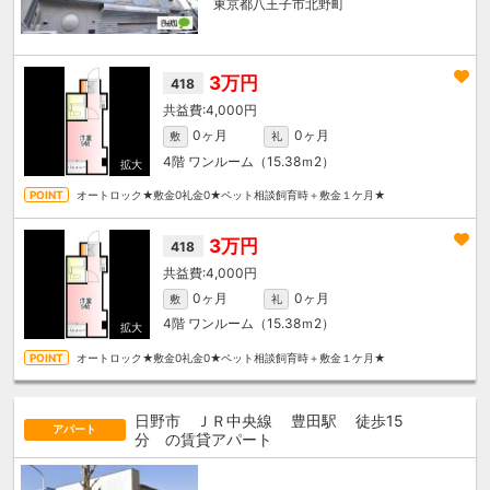
東京都八王子市北野町
3万円
418
4,000円
0ヶ月
0ヶ月
敷
礼
4階
ワンルーム（15.38ｍ
2
）
オートロック★敷金0礼金0★ペット相談飼育時＋敷金１ケ月★
3万円
418
4,000円
0ヶ月
0ヶ月
敷
礼
4階
ワンルーム（15.38ｍ
2
）
オートロック★敷金0礼金0★ペット相談飼育時＋敷金１ケ月★
日野市 ＪＲ中央線
豊田駅
徒歩15
アパート
分
の賃貸アパート