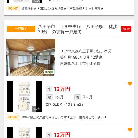
駐車場付き★3口コンロ★追焚★浴室乾燥機★ネット無料★
八王子市 ＪＲ中央線
八王子駅
徒歩
一戸建て
NEW
29分
の賃貸一戸建て
ＪＲ中央線
八王子駅
/ 徒歩29分
築年月1983年3月 / 2階建
東京都八王子市小比企町
12万円
1
1ヶ月
0ヶ月
敷
礼
2階
5LDK（109.9ｍ
2
）
100㎡超えの戸建て★珍しいです★是非一度内見して下さい★
12万円
1