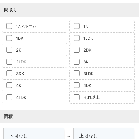
間取り
ワンルーム
1K
1DK
1LDK
2K
2DK
2LDK
3K
3DK
3LDK
4K
4DK
それ以上
4LDK
面積
～