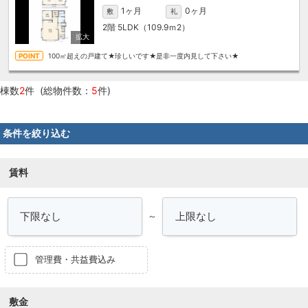
1ヶ月
0ヶ月
敷
礼
2階
5LDK（109.9ｍ
2
）
100㎡超えの戸建て★珍しいです★是非一度内見して下さい★
棟数
2
件 (総物件数：
5
件)
条件を絞り込む
賃料
～
管理費・共益費込み
敷金