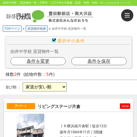
由井中学校 ｜賃貸物件一覧｜日野市・八王子市の不動産（賃貸・売買・売却）のことならピタットハウス豊田駅前・南大沢店にお任せください。豊田駅前と南大沢駅前から歩いてすぐ！
TOPページ
賃貸物件検索
由井中学校 賃貸物件一覧
選択中の条件
由井中学校 賃貸物件一覧
条件を変更
条件を保存
棟数
2
件 (総物件数：
5
件)
並び順 ：
リビングステージ片倉
アパート
NEW
ＪＲ横浜線
片倉駅
/ 徒歩12分
築年月1994年11月 / 2階建