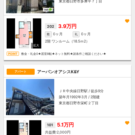
東京都日野市多摩平７丁目
3.9万円
202
0ヶ月
0ヶ月
敷
礼
2階
ワンルーム（18.5ｍ
2
）
敷金・礼金0★居室8帖★ネット無料★諸条件ご相談ください★
アーバンオアシスK&Y
アパート
ＪＲ中央線
日野駅
/ 徒歩9分
築年月1992年3月 / 2階建
東京都日野市栄町２丁目
5.1万円
101
2,000円