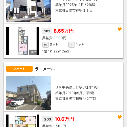
築年月2025年11月 / 2階建
東京都日野市神明３丁目
8.65万円
101
3,900円
0ヶ月
1ヶ月
敷
礼
1階
1K（29.12ｍ
2
）
ラ・メール
アパート
ＪＲ中央線
日野駅
/ 徒歩19分
築年月2010年9月 / 2階建
東京都日野市日野台２丁目
10.6万円
203
5,500円