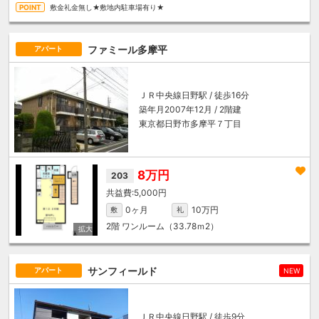
敷金礼金無し★敷地内駐車場有り★
ファミール多摩平
アパート
ＪＲ中央線
日野駅
/ 徒歩16分
築年月2007年12月 / 2階建
東京都日野市多摩平７丁目
8万円
203
5,000円
0ヶ月
10万円
敷
礼
2階
ワンルーム（33.78ｍ
2
）
サンフィールド
アパート
NEW
ＪＲ中央線
日野駅
/ 徒歩9分