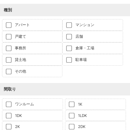
種別
アパート
マンション
戸建て
店舗
事務所
倉庫・工場
貸土地
駐車場
その他
間取り
ワンルーム
1K
1DK
1LDK
2K
2DK