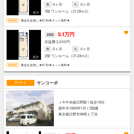
0ヶ月
0ヶ月
敷
礼
1階
ワンルーム（21.28ｍ
2
）
敷金礼金無し★BT別★ネット無料★
5.1万円
202
2,000円
0ヶ月
0ヶ月
敷
礼
2階
ワンルーム（21.28ｍ
2
）
敷金礼金無し★BT別★ネット無料★
サンコーポ
アパート
ＪＲ中央線
日野駅
/ 徒歩18分
築年月1989年1月 / 2階建
東京都日野市神明１丁目