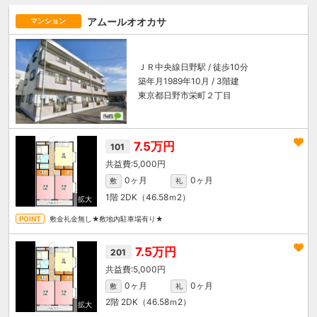
アムールオオカサ
マンション
ＪＲ中央線
日野駅
/ 徒歩10分
築年月1989年10月 / 3階建
東京都日野市栄町２丁目
7.5万円
101
5,000円
0ヶ月
0ヶ月
敷
礼
1階
2DK（46.58ｍ
2
）
敷金礼金無し★敷地内駐車場有り★
7.5万円
201
5,000円
0ヶ月
0ヶ月
敷
礼
2階
2DK（46.58ｍ
2
）