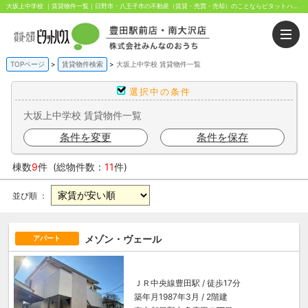
大坂上中学校 ｜賃貸物件一覧｜日野市・八王子市の不動産（賃貸・売買・売却）のことならピタットハウス豊田駅前・南大沢店にお任せください。豊田駅前と南大沢駅前から歩いてすぐ！
TOPページ
賃貸物件検索
大坂上中学校 賃貸物件一覧
選択中の条件
大坂上中学校 賃貸物件一覧
条件を変更
条件を保存
棟数
9
件 (総物件数：
11
件)
並び順 ：
メゾン・ヴェール
アパート
ＪＲ中央線
豊田駅
/ 徒歩17分
築年月1987年3月 / 2階建