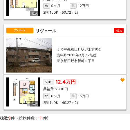
0ヶ月
12万円
敷
礼
2階
1LDK（50.72ｍ
2
）
リヴェール
アパート
NEW
ＪＲ中央線
日野駅
/ 徒歩10分
築年月2013年3月 / 2階建
東京都日野市新町２丁目
12.4万円
201
6,000円
0ヶ月
15万円
敷
礼
2階
1LDK（49.27ｍ
2
）
棟数
9
件 (総物件数：
11
件)