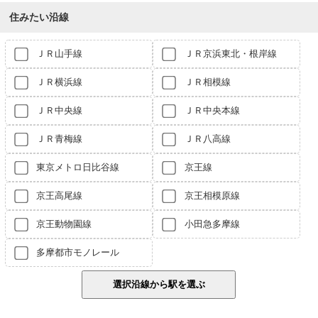
住みたい沿線
ＪＲ山手線
ＪＲ京浜東北・根岸線
ＪＲ横浜線
ＪＲ相模線
ＪＲ中央線
ＪＲ中央本線
ＪＲ青梅線
ＪＲ八高線
東京メトロ日比谷線
京王線
京王高尾線
京王相模原線
京王動物園線
小田急多摩線
多摩都市モノレール