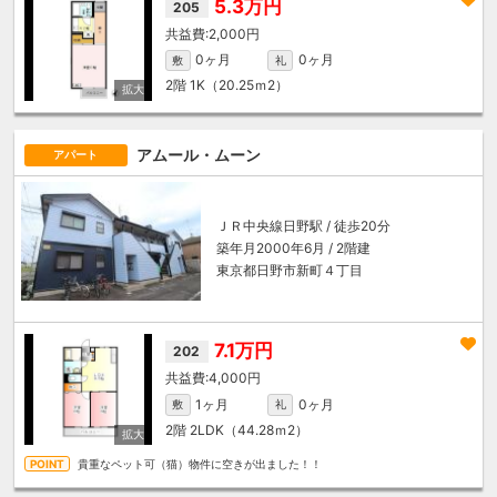
5.3万円
205
2,000円
0ヶ月
0ヶ月
敷
礼
2階
1K（20.25ｍ
2
）
アムール・ムーン
アパート
ＪＲ中央線
日野駅
/ 徒歩20分
築年月2000年6月 / 2階建
東京都日野市新町４丁目
7.1万円
202
4,000円
1ヶ月
0ヶ月
敷
礼
2階
2LDK（44.28ｍ
2
）
貴重なペット可（猫）物件に空きが出ました！！