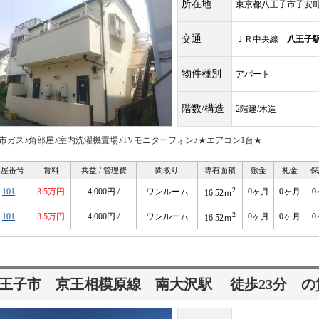
所在地
東京都八王子市子安
交通
ＪＲ中央線
八王子
物件種別
アパート
階数/構造
2階建/木造
都市ガス♪角部屋♪室内洗濯機置場♪TVモニターフォン♪★エアコン1台★
部屋番号
賃料
共益 / 管理費
間取り
専有面積
敷金
礼金
保
2
101
3.5万円
4,000円 /
ワンルーム
0ヶ月
0ヶ月
0
16.52ｍ
2
101
3.5万円
4,000円 /
ワンルーム
0ヶ月
0ヶ月
0
16.52ｍ
王子市 京王相模原線
南大沢駅
徒歩23分
の