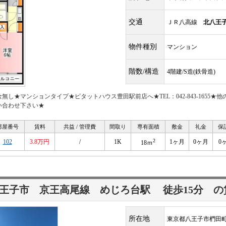
交通
ＪＲ八高線
北八王
物件種別
マンション
階数/構造
4階建/S造(鉄骨造)
金無し★マンションタイプ★ピタットハウス豊田駅前店へ★TEL：042-843-165
い合わせ下さい★
部屋番号
賃料
共益 / 管理費
間取り
専有面積
敷金
礼金
保
2
102
3.8万円
/
1K
1ヶ月
0ヶ月
0
18ｍ
王子市 京王高尾線
めじろ台駅
徒歩15分
の
所在地
東京都八王子市椚田