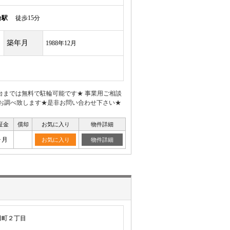
台駅
徒歩15分
築年月
1988年12月
台までは無料で駐輪可能です★ 事業用ご相談
とめてお調べ致します★是非お問い合わせ下さい★
証金
償却
お気に入り
物件詳細
ヶ月
お気に入り
物件詳細
田町２丁目