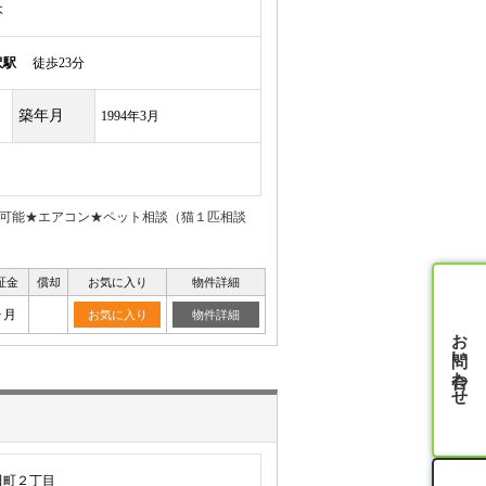
木
沢駅
徒歩23分
築年月
1994年3月
設置可能★エアコン★ペット相談（猫１匹相談
証金
償却
お気に入り
物件詳細
ヶ月
お気に入り
物件詳細
お問い合わせ
田町２丁目