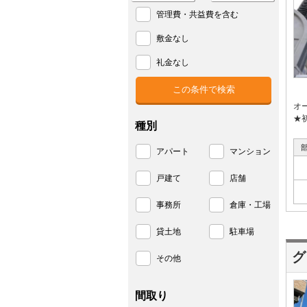
管理費・共益費を含む
敷金なし
礼金なし
オ
★
種別
アパート
マンション
戸建て
店舗
事務所
倉庫・工場
貸土地
駐車場
グ
その他
間取り