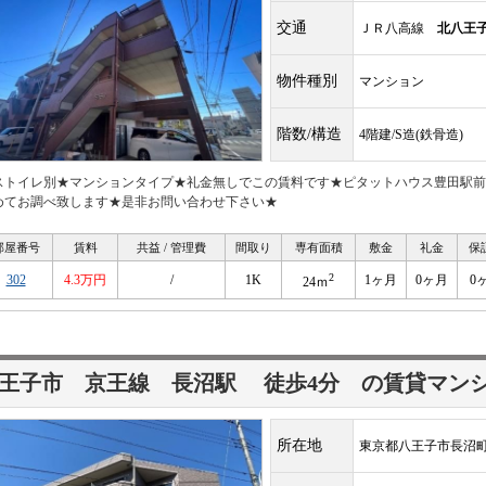
交通
ＪＲ八高線
北八王
物件種別
マンション
階数/構造
4階建/S造(鉄骨造)
ストイレ別★マンションタイプ★礼金無しでこの賃料です★ピタットハウス豊田駅前店へ★T
めてお調べ致します★是非お問い合わせ下さい★
部屋番号
賃料
共益 / 管理費
間取り
専有面積
敷金
礼金
保
2
302
4.3万円
/
1K
1ヶ月
0ヶ月
0
24ｍ
八王子市 京王線
長沼駅
徒歩4分
の賃貸マン
所在地
東京都八王子市長沼