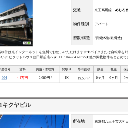
交通
京王高尾線
めじろ
物件種別
アパート
階数/構造
3階建/S造(鉄骨造)
当物件は光インターネットを無料でお使いいただけます☆★バイクまたは自転車を1
さい☆ ピタットハウス豊田駅前店へ★TEL：042-843-1655★他の掲載物件もま
部屋番号
賃料
共益 / 管理費
間取り
専有面積
敷金
礼金
保
2
204
4.1万円
2,000円 /
1K
0ヶ月
0ヶ月
0
19.53ｍ
1キクヤビル
所在地
東京都八王子市大和