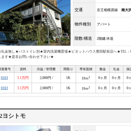
交通
京王相模原線
南大
物件種別
アパート
階数/構造
2階建/木造
金礼金無し★バストイレ別★室内洗濯機置場★ピタットハウス豊田駅前店へ★TEL：042
します★是非お問い合わせ下さい★
部屋番号
賃料
共益 / 管理費
間取り
専有面積
敷金
礼金
保
2
0103
3.1万円
2,000円 /
1K
0ヶ月
0ヶ月
0
19ｍ
2
0103
3.1万円
2,000円 /
1K
0ヶ月
0ヶ月
0
19ｍ
2ヨシトモ