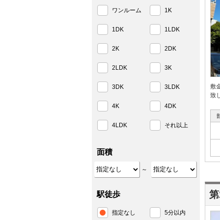
ワンルーム
1K
1DK
1LDK
2K
2DK
2LDK
3K
敷
3DK
3LDK
致
4K
4DK
4LDK
それ以上
面積
～
第
駅徒歩
指定なし
5分以内