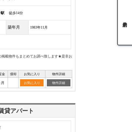
子駅
徒歩14分
築年月
1983年11月
5★他の掲載物件もまとめてお調べ致します★是非お
証金
償却
お気に入り
物件詳細
ヶ月
お気に入り
物件詳細
賃貸アパート
町