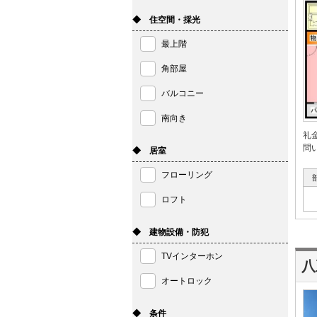
◆ 住空間・採光
最上階
角部屋
バルコニー
南向き
礼
問
◆ 居室
フローリング
ロフト
◆ 建物設備・防犯
TVインターホン
八
オートロック
◆ 条件