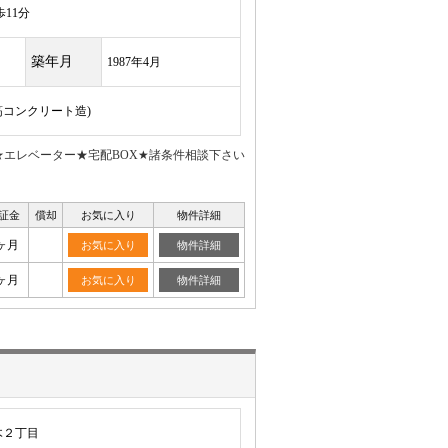
11分
築年月
1987年4月
鉄筋コンクリート造)
★エレベーター★宅配BOX★諸条件相談下さい
証金
償却
お気に入り
物件詳細
ヶ月
お気に入り
物件詳細
ヶ月
お気に入り
物件詳細
木２丁目