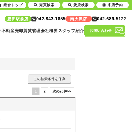
総合トップ
売買検索
賃貸検索
来店予約
042-843-1655
042-689-5122
豊田駅前店
南大沢店
い
不動産売却
賃貸管理
会社概要
スタッフ紹介
お問い合わせ
この検索条件を保存
1
2
次の20件>>
町