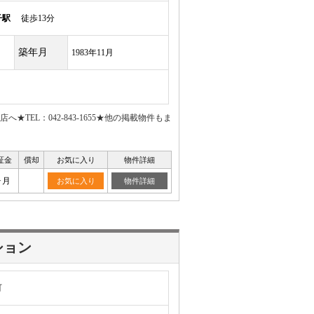
子駅
徒歩13分
築年月
1983年11月
EL：042-843-1655★他の掲載物件もま
証金
償却
お気に入り
物件詳細
ヶ月
お気に入り
物件詳細
ション
町