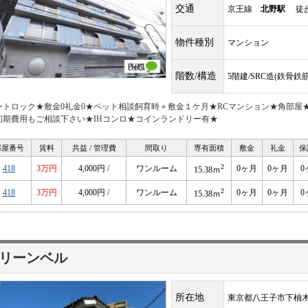
交通
京王線
北野駅
徒歩
物件種別
マンション
階数/構造
5階建/SRC造(鉄骨
ートロック★敷金0礼金0★ペット相談飼育時＋敷金１ケ月★RCマンション★角部屋
初期費用もご相談下さい★IHコンロ★コインランドリー有★
部屋番号
賃料
共益 / 管理費
間取り
専有面積
敷金
礼金
保
2
418
3万円
4,000円 /
ワンルーム
0ヶ月
0ヶ月
0
15.38ｍ
2
418
3万円
4,000円 /
ワンルーム
0ヶ月
0ヶ月
0
15.38ｍ
リーンベル
所在地
東京都八王子市下柚