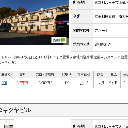
所在地
東京都八王子市上柚
交通
京王相模原線
南大
物件種別
アパート
階数/構造
2階建/木造
ット1Gbps無料★水道代込★BT別★バイク置場★敷地内駐車場完備★ガスコンロ
金＋１ケ月）
部屋番号
賃料
共益 / 管理費
間取り
専有面積
敷金
礼金
保
2
208
3.7万円
3,000円 /
1K
1ヶ月
0ヶ月
0
23ｍ
2キクヤビル
所在地
東京都八王子市大和