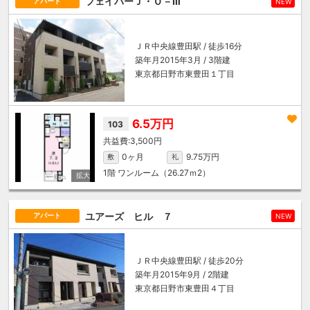
フェイバーＪ・Ｏ－Ⅲ
アパート
NEW
ＪＲ中央線
豊田駅
/ 徒歩16分
築年月2015年3月 / 3階建
東京都日野市東豊田１丁目
6.5万円
103
3,500円
0ヶ月
9.75万円
敷
礼
1階
ワンルーム（26.27ｍ
2
）
ユアーズ ヒル ７
アパート
NEW
ＪＲ中央線
豊田駅
/ 徒歩20分
築年月2015年9月 / 2階建
東京都日野市東豊田４丁目