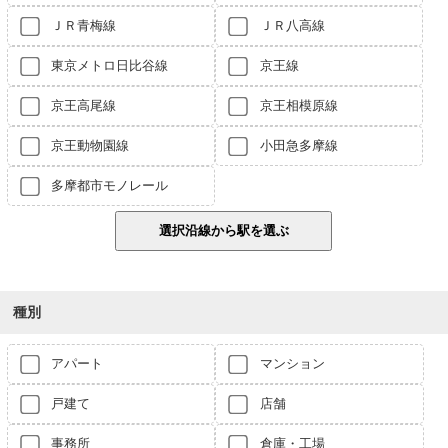
ＪＲ青梅線
ＪＲ八高線
東京メトロ日比谷線
京王線
京王高尾線
京王相模原線
京王動物園線
小田急多摩線
多摩都市モノレール
種別
アパート
マンション
戸建て
店舗
事務所
倉庫・工場