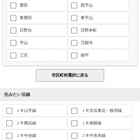
豊田
西平山
東豊田
東平山
日野台
日野本町
平山
万願寺
三沢
南平
住みたい沿線
ＪＲ山手線
ＪＲ京浜東北・根岸線
ＪＲ横浜線
ＪＲ相模線
ＪＲ中央線
ＪＲ中央本線