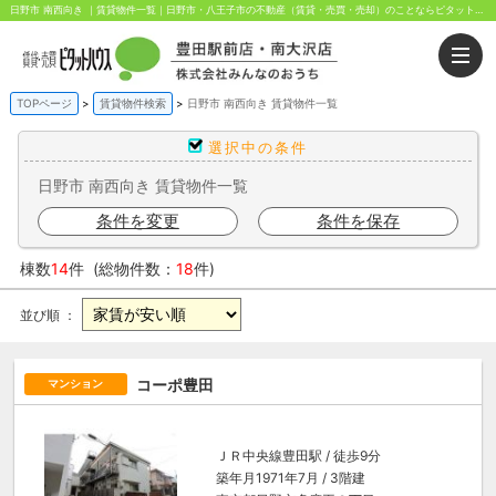
日野市 南西向き ｜賃貸物件一覧｜日野市・八王子市の不動産（賃貸・売買・売却）のことならピタットハウス豊田駅前・南大沢店にお任せください。豊田駅前と南大沢駅前から歩いてすぐ！
TOPページ
賃貸物件検索
日野市 南西向き 賃貸物件一覧
選択中の条件
日野市 南西向き 賃貸物件一覧
条件を変更
条件を保存
棟数
14
件 (総物件数：
18
件)
並び順 ：
コーポ豊田
マンション
ＪＲ中央線
豊田駅
/ 徒歩9分
築年月1971年7月 / 3階建