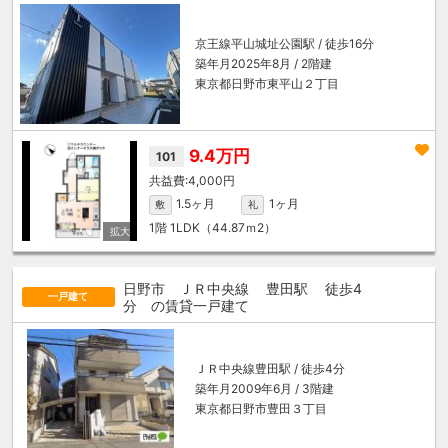
京王線
平山城址公園駅
/ 徒歩16分
築年月2025年8月 / 2階建
東京都日野市東平山２丁目
9.4万円
101
4,000円
1.5ヶ月
1ヶ月
敷
礼
1階
1LDK（44.87ｍ
2
）
日野市 ＪＲ中央線
豊田駅
徒歩4
一戸建て
分
の賃貸一戸建て
ＪＲ中央線
豊田駅
/ 徒歩4分
築年月2009年6月 / 3階建
東京都日野市豊田３丁目