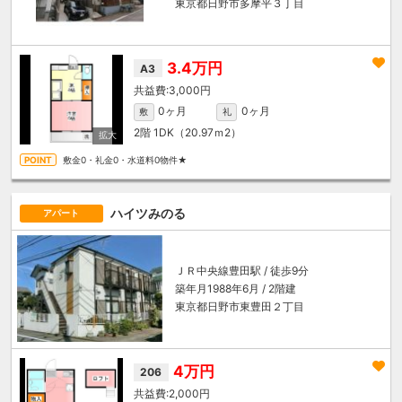
東京都日野市多摩平３丁目
3.4万円
A3
3,000円
0ヶ月
0ヶ月
敷
礼
2階
1DK（20.97ｍ
2
）
敷金0・礼金0・水道料0物件★
ハイツみのる
アパート
ＪＲ中央線
豊田駅
/ 徒歩9分
築年月1988年6月 / 2階建
東京都日野市東豊田２丁目
4万円
206
2,000円