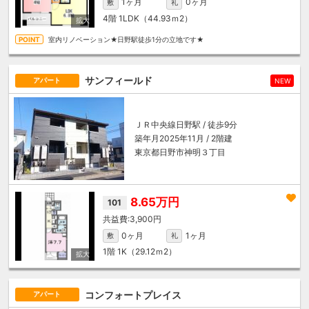
1ヶ月
0ヶ月
敷
礼
4階
1LDK（44.93ｍ
2
）
室内リノベーション★日野駅徒歩1分の立地です★
サンフィールド
アパート
NEW
ＪＲ中央線
日野駅
/ 徒歩9分
築年月2025年11月 / 2階建
東京都日野市神明３丁目
8.65万円
101
3,900円
0ヶ月
1ヶ月
敷
礼
1階
1K（29.12ｍ
2
）
コンフォートプレイス
アパート