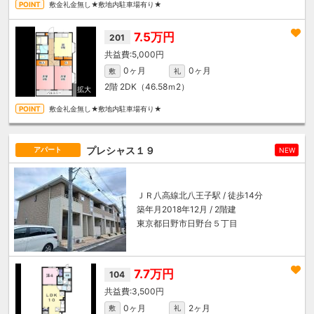
敷金礼金無し★敷地内駐車場有り★
7.5万円
201
5,000円
0ヶ月
0ヶ月
敷
礼
2階
2DK（46.58ｍ
2
）
敷金礼金無し★敷地内駐車場有り★
プレシャス１９
アパート
NEW
ＪＲ八高線
北八王子駅
/ 徒歩14分
築年月2018年12月 / 2階建
東京都日野市日野台５丁目
7.7万円
104
3,500円
0ヶ月
2ヶ月
敷
礼