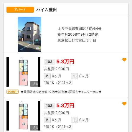
ハイム豊田
アパート
ＪＲ中央線
豊田駅
/ 徒歩4分
築年月2008年9月 / 2階建
東京都日野市豊田３丁目
5.3万円
103
2,000円
0ヶ月
0ヶ月
敷
礼
1階
1K（21.11ｍ
2
）
★豊田駅徒歩4分の好立地★BT別★2面採光★モニターホン★
5.3万円
103
2,000円
0ヶ月
0ヶ月
敷
礼
1階
1K（21.11ｍ
2
）