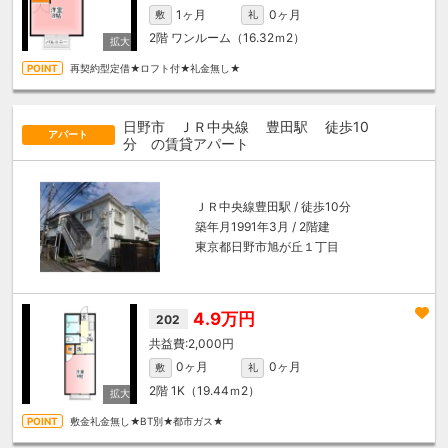
1ヶ月
0ヶ月
敷
礼
2階
ワンルーム（16.32ｍ
2
）
再契約型定借★ロフト付★礼金無し★
日野市 ＪＲ中央線
豊田駅
徒歩10
アパート
分
の賃貸アパート
ＪＲ中央線
豊田駅
/ 徒歩10分
築年月1991年3月 / 2階建
東京都日野市旭が丘１丁目
4.9万円
202
2,000円
0ヶ月
0ヶ月
敷
礼
2階
1K（19.44ｍ
2
）
敷金礼金無し★BT別★都市ガス★