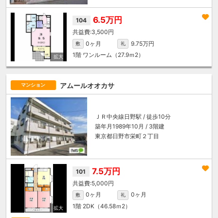
6.5万円
104
3,500円
0ヶ月
9.75万円
敷
礼
1階
ワンルーム（27.9ｍ
2
）
アムールオオカサ
マンション
ＪＲ中央線
日野駅
/ 徒歩10分
築年月1989年10月 / 3階建
東京都日野市栄町２丁目
7.5万円
101
5,000円
0ヶ月
0ヶ月
敷
礼
1階
2DK（46.58ｍ
2
）