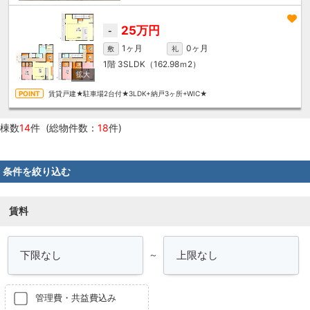
25万円
-
1ヶ月
0ヶ月
敷
礼
1階
3SLDK（162.98ｍ
2
）
賃貸戸建★駐車場2台付★3LDK+納戸3ヶ所+WIC★
棟数
14
件 (総物件数：
18
件)
条件を絞り込む
賃料
～
管理費・共益費込み