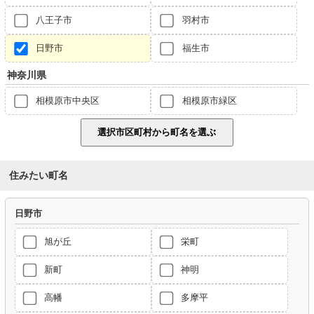
八王子市
羽村市
日野市
福生市
神奈川県
相模原市中央区
相模原市緑区
住みたい町名
日野市
旭が丘
栄町
新町
神明
高幡
多摩平