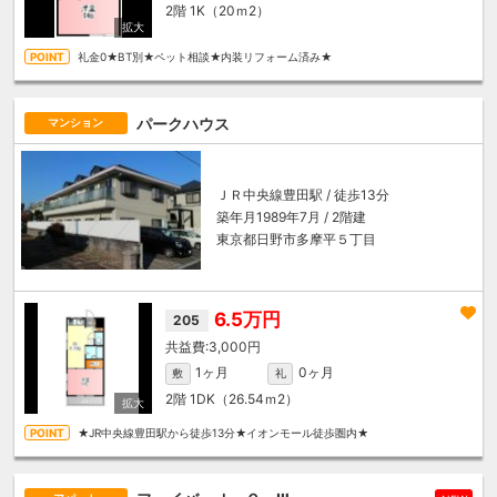
2階
1K（20ｍ
2
）
礼金0★BT別★ペット相談★内装リフォーム済み★
パークハウス
マンション
ＪＲ中央線
豊田駅
/ 徒歩13分
築年月1989年7月 / 2階建
東京都日野市多摩平５丁目
6.5万円
205
3,000円
1ヶ月
0ヶ月
敷
礼
2階
1DK（26.54ｍ
2
）
★JR中央線豊田駅から徒歩13分★イオンモール徒歩圏内★