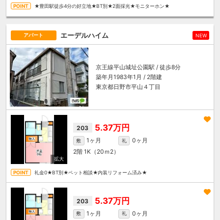
★豊田駅徒歩4分の好立地★BT別★2面採光★モニターホン★
エーデルハイム
アパート
NEW
京王線
平山城址公園駅
/ 徒歩8分
築年月1983年1月 / 2階建
東京都日野市平山４丁目
5.37万円
203
1ヶ月
0ヶ月
敷
礼
2階
1K（20ｍ
2
）
礼金0★BT別★ペット相談★内装リフォーム済み★
5.37万円
203
1ヶ月
0ヶ月
敷
礼