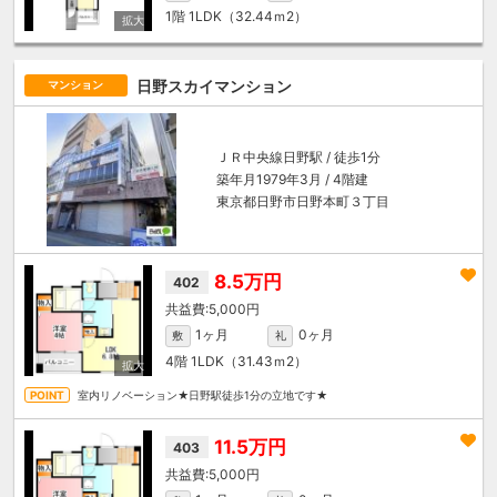
1階
1LDK（32.44ｍ
2
）
日野スカイマンション
マンション
ＪＲ中央線
日野駅
/ 徒歩1分
築年月1979年3月 / 4階建
東京都日野市日野本町３丁目
8.5万円
402
5,000円
1ヶ月
0ヶ月
敷
礼
4階
1LDK（31.43ｍ
2
）
室内リノベーション★日野駅徒歩1分の立地です★
11.5万円
403
5,000円