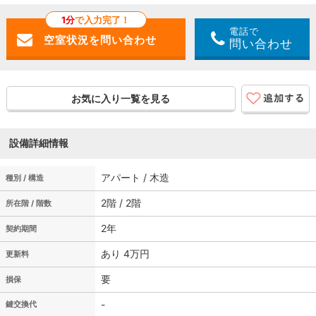
1分
で入力完了！
電話で
問い合わせ
お気に入り一覧を見る
設備詳細情報
アパート / 木造
種別 / 構造
2階 / 2階
所在階 / 階数
2年
契約期間
あり 4万円
更新料
要
損保
-
鍵交換代