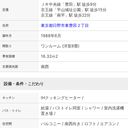
ＪＲ中央線「豊田」駅 徒歩9分
京王線「平山城址公園」駅 徒歩15分
交通
京王線「南平」駅 徒歩22分
東京都日野市東豊田２丁目
住所
1988年6月
築年月
ワンルーム (洋室8畳)
間取り
16.32ｍ
2
専有面積
南西
主要採光面
設備・条件・こだわり
IHクッキングヒーター /
キッチン
給湯 / バストイレ同室 / シャワー / 室内洗濯機
バス・トイレ
置き場 /
バルコニー / 南西向き / ロフト / エアコン /
住空間