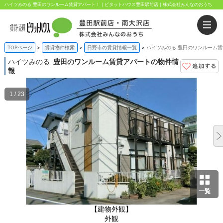
ハイツみのる 豊田のワンルーム賃貸アパート！｜ピタットハウス豊田駅前店｜株式会社みんなのおうち
TOPページ
賃貸物件検索
日野市の賃貸情報一覧
ハイツみのる 豊田のワンルーム
ハイツみのる
豊田のワンルーム賃貸アパートの物件情
報
1 / 23
一覧
【建物外観】
外観