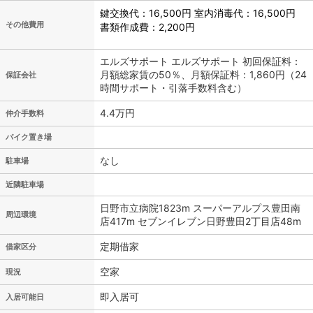
鍵交換代：16,500円 室内消毒代：16,500円
その他費用
書類作成費：2,200円
エルズサポート エルズサポート 初回保証料：
月額総家賃の50％、月額保証料：1,860円（24
保証会社
時間サポート・引落手数料含む）
4.4万円
仲介手数料
バイク置き場
なし
駐車場
近隣駐車場
日野市立病院1823m スーパーアルプス豊田南
周辺環境
店417m セブンイレブン日野豊田2丁目店48m
定期借家
借家区分
空家
現況
即入居可
入居可能日