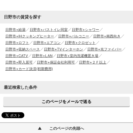
日野市の賃貸を探す
日野市+給湯
日野市+バストイレ同室
日野市+シャワー
日野市+IHクッキングヒーター
日野市+バルコニー
日野市+南西向き
日野市+ロフト
日野市+エアコン
日野市+クロゼット
日野市+収納スペース
日野市+TVインターホン
日野市+光ファイバー
日野市+CATV
日野市+LAN
日野市+室内洗濯機置き場
日野市+即入居可
日野市+保証会社利用可
日野市+２Ｆ以上
日野市+カード決済(初期費用)
最近検索した条件
このページをメールで送る
このページの先頭へ