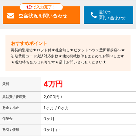
1分
で入力完了！
電話で
問い合わせ
再契約型定借★ロフト付★礼金無し★ピタットハウス豊田駅前店へ★
初期費用カード決済対応多数★他の掲載物件もまとめてお調べします
★現地待ち合わせも可です★是非お問い合わせください★
4万円
賃料
2,000円 /
共益費 / 管理費
1ヶ月 / 0ヶ月
敷金 / 礼金
0ヶ月
保証金
0ヶ月 / -
敷引 / 償却