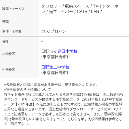
クロゼット / 収納スペース / TVインターホ
設備・サービス
ン / 光ファイバー / CATV / LAN /
特徴
ガス:プロパン
条件・その他
-
備考
日野市立
豊田小学校
小学校区
(東京都日野市)
日野第二中学校
中学校区
(東京都日野市)
※各種情報と現状に差異がある場合は、現状優先となります。
※物件情報の学区情報について
当サイト物件情報に記載されております通学区域(学区)情報は、国土数値情報
ダウンロードサービスが提供する小学校区データ【2021年度】及び中学校区
データ【2021年度】を元に加工したものですので、記載情報が現在の学区域
と異なる場合がございます。国土数値情報ダウンロードサービスのWEBサイ
ト上で記述通り、データは必ずしも正確とは言えません。また、通学区域(学
区)は毎年見直しの対象となりますので、そちらを踏まえ学区情報は参考とし
てご活用下さい。