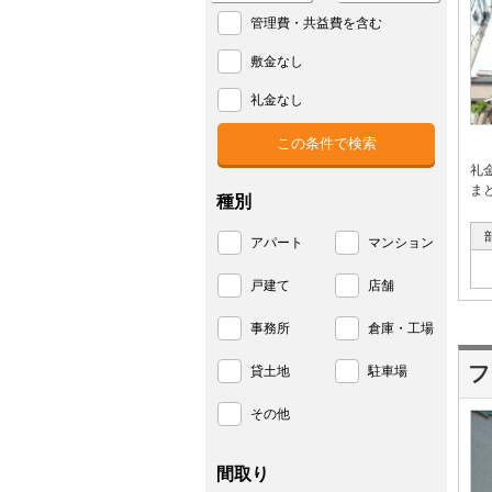
管理費・共益費を含む
敷金なし
礼金なし
礼
ま
種別
アパート
マンション
戸建て
店舗
事務所
倉庫・工場
フ
貸土地
駐車場
その他
間取り