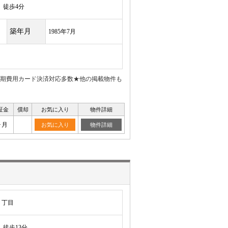
徒歩4分
築年月
1985年7月
期費用カード決済対応多数★他の掲載物件も
証金
償却
お気に入り
物件詳細
ヶ月
お気に入り
物件詳細
６丁目
徒歩13分