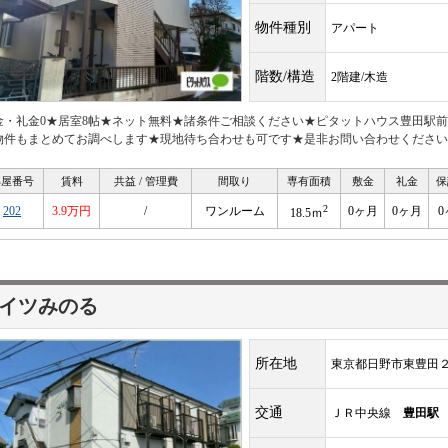
物件種別
アパート
階数/構造
2階建/木造
金・礼金0★居室8帖★ネット無料★諸条件ご相談ください★ピタットハウス豊田駅
物件もまとめてお調べします★現地待ち合わせも可です★是非お問い合わせください
部屋番号
賃料
共益 / 管理費
間取り
専有面積
敷金
礼金
保
2
202
3.9万円
/
ワンルーム
0ヶ月
0ヶ月
0
18.5ｍ
イツみのる
所在地
東京都日野市東豊田
交通
ＪＲ中央線
豊田駅