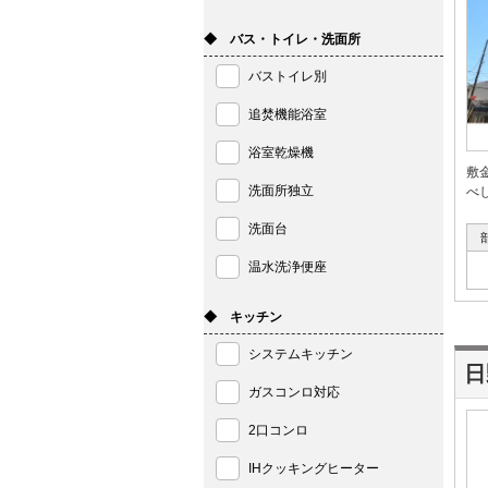
◆ バス・トイレ・洗面所
バストイレ別
追焚機能浴室
浴室乾燥機
敷
洗面所独立
べ
洗面台
温水洗浄便座
◆ キッチン
システムキッチン
ガスコンロ対応
2口コンロ
IHクッキングヒーター