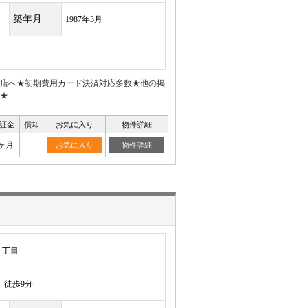
築年月
1987年3月
前店へ★初期費用カード決済対応多数★他の掲
★
証金
償却
お気に入り
物件詳細
ヶ月
お気に入り
物件詳細
２丁目
徒歩9分