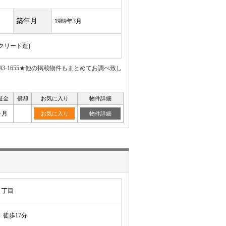
築年月
1989年3月
ンクリート造)
43-1655★他の掲載物件もまとめてお調べ致し
証金
償却
お気に入り
物件詳細
ヶ月
お気に入り
物件詳細
７丁目
徒歩17分