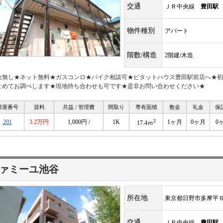
交通
ＪＲ中央線
豊田駅
物件種別
アパート
階数/構造
2階建/木造
金無し★ネット無料★ガスコンロ★バイク相談可★ピタットハウス豊田駅前店へ★初
とめてお調べします★現地待ち合わせも可です★是非お問い合わせください★
部屋番号
賃料
共益 / 管理費
間取り
専有面積
敷金
礼金
保
2
201
3.2万円
1,000円 /
1K
1ヶ月
0ヶ月
0
17.4ｍ
ァミーユ池谷
所在地
東京都日野市多摩平
交通
ＪＲ中央線
豊田駅