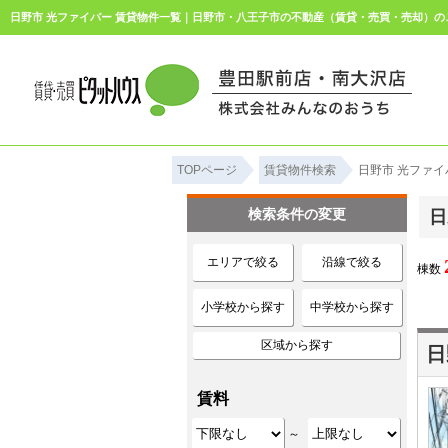
TOPページ
賃貸物件検索
日野市 光ファイ
検索条件の変更
日
エリアで絞る
沿線で絞る
棟数
小学校から探す
中学校から探す
区域から探す
賃料
～