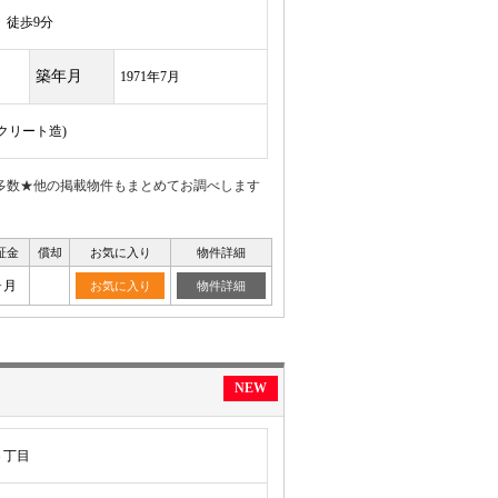
徒歩9分
築年月
1971年7月
ンクリート造)
多数★他の掲載物件もまとめてお調べします
証金
償却
お気に入り
物件詳細
ヶ月
お気に入り
物件詳細
NEW
３丁目