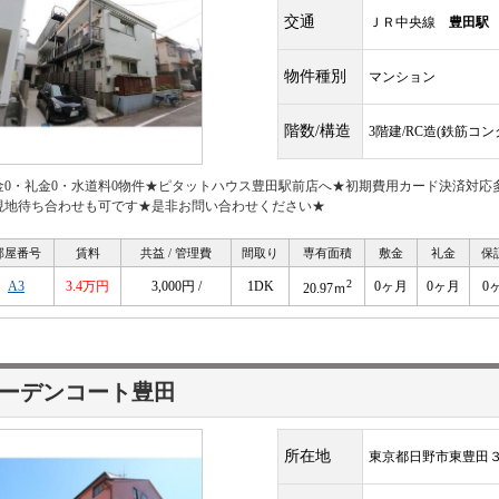
交通
ＪＲ中央線
豊田駅
物件種別
マンション
階数/構造
3階建/RC造(鉄筋コ
金0・礼金0・水道料0物件★ピタットハウス豊田駅前店へ★初期費用カード決済対応
現地待ち合わせも可です★是非お問い合わせください★
部屋番号
賃料
共益 / 管理費
間取り
専有面積
敷金
礼金
保
2
A3
3.4万円
3,000円 /
1DK
0ヶ月
0ヶ月
0
20.97ｍ
ーデンコート豊田
所在地
東京都日野市東豊田