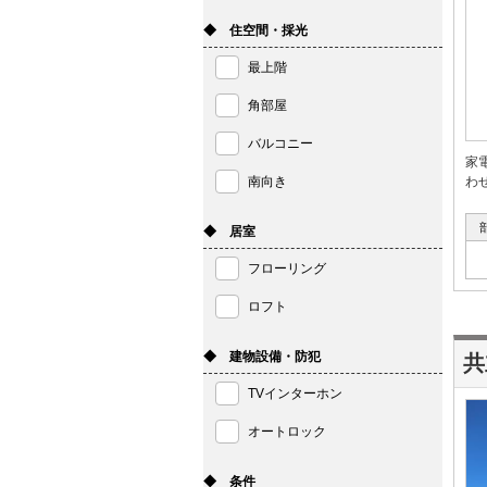
◆ 住空間・採光
最上階
角部屋
バルコニー
家
南向き
わ
◆ 居室
フローリング
ロフト
◆ 建物設備・防犯
共
TVインターホン
オートロック
◆ 条件