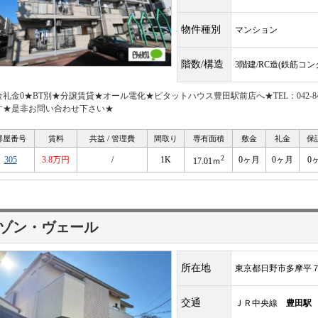
物件種別
マンション
階数/構造
3階建/RC造(鉄筋コ
金礼金0★BT別★分譲賃貸★オール電化★ピタットハウス豊田駅前店へ★TEL：042-8
す★是非お問い合わせ下さい★
部屋番号
賃料
共益 / 管理費
間取り
専有面積
敷金
礼金
保
2
305
3.8万円
/
1K
0ヶ月
0ヶ月
0
17.01ｍ
ゾン・ヴェール
所在地
東京都日野市多摩平
交通
ＪＲ中央線
豊田駅