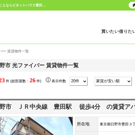
日野市 光ファイバー 賃貸物件一覧｜日野市・八王子市の不動産（賃貸・売買・売却）のことならピタットハウス豊田駅前・南大沢店にお任せください。豊田駅前と南大沢駅前から歩いてすぐ！
買いたい
借りた
バー 賃貸物件一覧
野市 光ファイバー 賃貸物件一覧
23
26
件 (総部屋数：
件)
表示件数
日野市 ＪＲ中央線
豊田駅
徒歩4分
の賃貸ア
所在地
東京都日野市豊田３