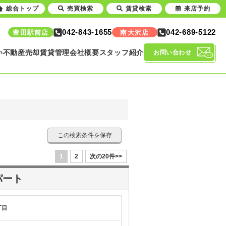
総合トップ
売買検索
賃貸検索
来店予約
042-843-1655
042-689-5122
豊田駅前店
南大沢店
い
不動産売却
賃貸管理
会社概要
スタッフ紹介
お問い合わせ
この検索条件を保存
1
2
次の20件>>
パート
丁目