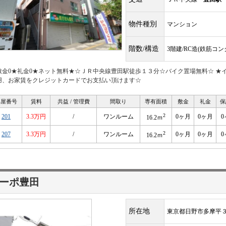
物件種別
マンション
階数/構造
3階建/RC造(鉄筋コ
敷金0★礼金0★ネット無料★☆ＪＲ中央線豊田駅徒歩１３分☆バイク置場無料☆ ★
用、お家賃をクレジットカードでお支払い頂けます☆
部屋番号
賃料
共益 / 管理費
間取り
専有面積
敷金
礼金
保
2
201
3.3万円
/
ワンルーム
0ヶ月
0ヶ月
0
16.2ｍ
2
207
3.3万円
/
ワンルーム
0ヶ月
0ヶ月
0
16.2ｍ
ーポ豊田
所在地
東京都日野市多摩平