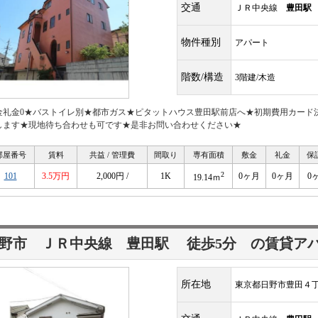
交通
ＪＲ中央線
豊田駅
物件種別
アパート
階数/構造
3階建/木造
金礼金0★バストイレ別★都市ガス★ピタットハウス豊田駅前店へ★初期費用カード
します★現地待ち合わせも可です★是非お問い合わせください★
部屋番号
賃料
共益 / 管理費
間取り
専有面積
敷金
礼金
保
2
101
3.5万円
2,000円 /
1K
0ヶ月
0ヶ月
0
19.14ｍ
日野市 ＪＲ中央線
豊田駅
徒歩5分
の賃貸ア
所在地
東京都日野市豊田４