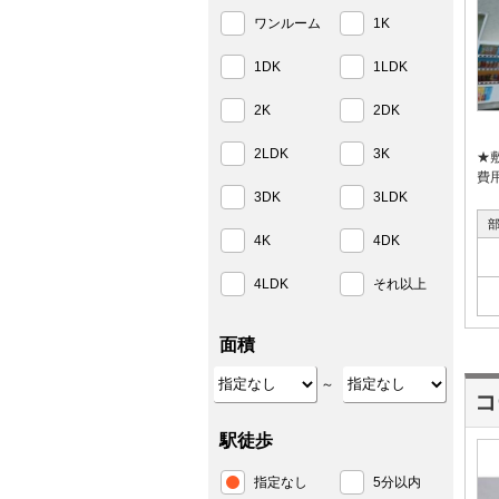
ワンルーム
1K
1DK
1LDK
2K
2DK
2LDK
3K
★
費
3DK
3LDK
4K
4DK
4LDK
それ以上
面積
～
コ
駅徒歩
指定なし
5分以内