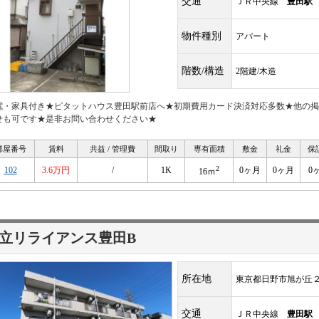
交通
ＪＲ中央線
豊田駅
物件種別
アパート
階数/構造
2階建/木造
電・家具付き★ピタットハウス豊田駅前店へ★初期費用カード決済対応多数★他の掲
せも可です★是非お問い合わせください★
部屋番号
賃料
共益 / 管理費
間取り
専有面積
敷金
礼金
保
2
102
3.6万円
/
1K
0ヶ月
0ヶ月
0
16ｍ
立リライアンス豊田B
所在地
東京都日野市旭が丘
交通
ＪＲ中央線
豊田駅