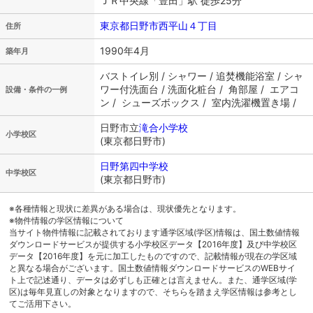
ＪＲ中央線「豊田」駅 徒歩25分
東京都日野市西平山４丁目
住所
1990年4月
築年月
バストイレ別 / シャワー / 追焚機能浴室 / シャ
ワー付洗面台 / 洗面化粧台 / 角部屋 / エアコ
設備・条件の一例
ン / シューズボックス / 室内洗濯機置き場 /
日野市立
滝合小学校
小学校区
(東京都日野市)
日野第四中学校
中学校区
(東京都日野市)
※各種情報と現状に差異がある場合は、現状優先となります。
※物件情報の学区情報について
当サイト物件情報に記載されております通学区域(学区)情報は、国土数値情報
ダウンロードサービスが提供する小学校区データ【2016年度】及び中学校区
データ【2016年度】を元に加工したものですので、記載情報が現在の学区域
と異なる場合がございます。国土数値情報ダウンロードサービスのWEBサイ
ト上で記述通り、データは必ずしも正確とは言えません。また、通学区域(学
区)は毎年見直しの対象となりますので、そちらを踏まえ学区情報は参考とし
てご活用下さい。