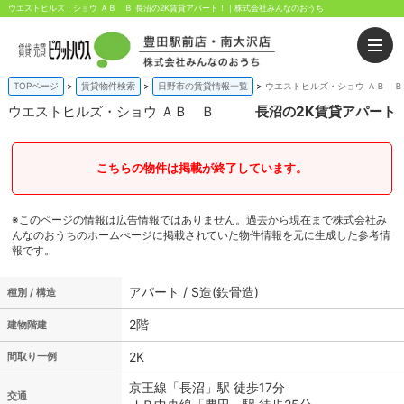
ウエストヒルズ・ショウ ＡＢ Ｂ 長沼の2K賃貸アパート！｜株式会社みんなのおうち
TOPページ
賃貸物件検索
日野市の賃貸情報一覧
ウエストヒルズ・ショウ ＡＢ Ｂ
ウエストヒルズ・ショウ ＡＢ Ｂ
長沼の2K賃貸アパート
こちらの物件は掲載が終了しています。
※このページの情報は広告情報ではありません。過去から現在まで株式会社み
んなのおうちのホームぺージに掲載されていた物件情報を元に生成した参考情
報です。
アパート / S造(鉄骨造)
種別 / 構造
2階
建物階建
2K
間取り一例
京王線「長沼」駅 徒歩17分
交通