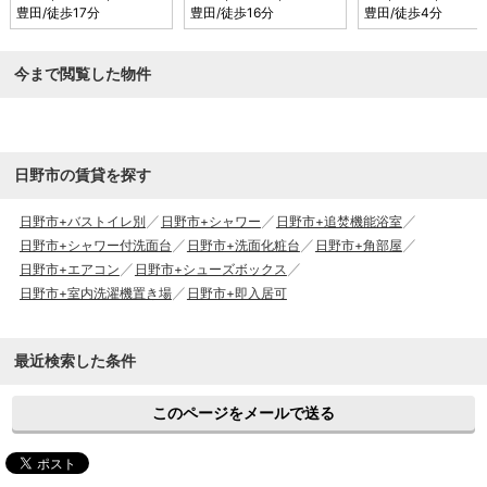
豊田
/徒歩17分
豊田
/徒歩16分
豊田
/徒歩4分
今まで閲覧した物件
日野市の賃貸を探す
日野市+バストイレ別
日野市+シャワー
日野市+追焚機能浴室
日野市+シャワー付洗面台
日野市+洗面化粧台
日野市+角部屋
日野市+エアコン
日野市+シューズボックス
日野市+室内洗濯機置き場
日野市+即入居可
最近検索した条件
このページをメールで送る