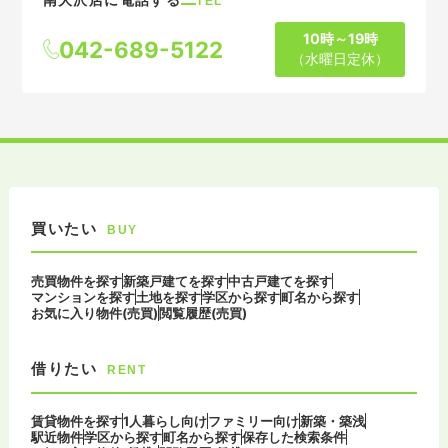
TEL
10時～19時
042-689-5122
（水曜日定休）
買いたい
BUY
売買物件を探す
新築戸建てを探す
中古戸建てを探す
マンションを探す
土地を探す
学区から探す
町名から探す
お気に入り物件(売買)
閲覧履歴(売買)
借りたい
RENT
賃貸物件を探す
1人暮らし向け
ファミリー向け
新築・築浅
駅近物件
学区から探す
町名から探す
保存した検索条件