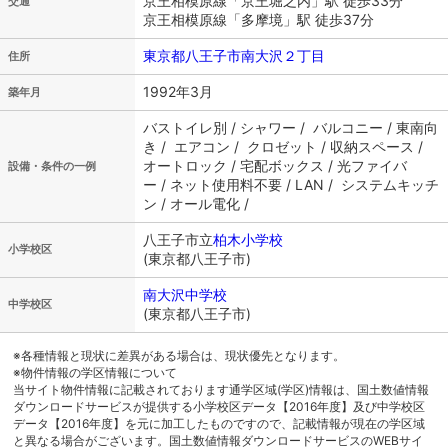
京王相模原線「京王堀之内」駅 徒歩33分
交通
京王相模原線「多摩境」駅 徒歩37分
東京都八王子市南大沢２丁目
住所
1992年3月
築年月
バストイレ別 / シャワー / バルコニー / 東南向
き / エアコン / クロゼット / 収納スペース /
オートロック / 宅配ボックス / 光ファイバ
設備・条件の一例
ー / ネット使用料不要 / LAN / システムキッチ
ン / オール電化 /
八王子市立
柏木小学校
小学校区
(東京都八王子市)
南大沢中学校
中学校区
(東京都八王子市)
※各種情報と現状に差異がある場合は、現状優先となります。
※物件情報の学区情報について
当サイト物件情報に記載されております通学区域(学区)情報は、国土数値情報
ダウンロードサービスが提供する小学校区データ【2016年度】及び中学校区
データ【2016年度】を元に加工したものですので、記載情報が現在の学区域
と異なる場合がございます。国土数値情報ダウンロードサービスのWEBサイ