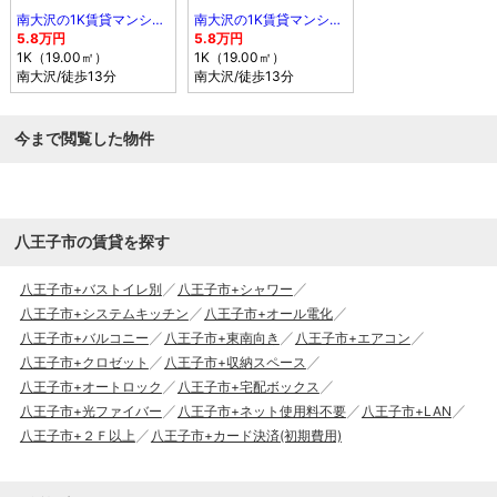
南大沢の1K賃貸マンション
南大沢の1K賃貸マンション
5.8万円
5.8万円
1K（19.00㎡）
1K（19.00㎡）
南大沢
/徒歩13分
南大沢
/徒歩13分
今まで閲覧した物件
八王子市の賃貸を探す
八王子市+バストイレ別
八王子市+シャワー
八王子市+システムキッチン
八王子市+オール電化
八王子市+バルコニー
八王子市+東南向き
八王子市+エアコン
八王子市+クロゼット
八王子市+収納スペース
八王子市+オートロック
八王子市+宅配ボックス
八王子市+光ファイバー
八王子市+ネット使用料不要
八王子市+LAN
八王子市+２Ｆ以上
八王子市+カード決済(初期費用)