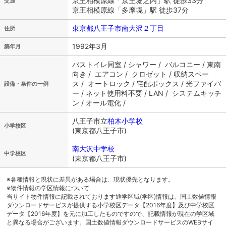
京王相模原線「京王堀之内」駅 徒歩33分
交通
京王相模原線「多摩境」駅 徒歩37分
東京都八王子市南大沢２丁目
住所
1992年3月
築年月
バストイレ同室 / シャワー / バルコニー / 東南
向き / エアコン / クロゼット / 収納スペー
ス / オートロック / 宅配ボックス / 光ファイバ
設備・条件の一例
ー / ネット使用料不要 / LAN / システムキッチ
ン / オール電化 /
八王子市立
柏木小学校
小学校区
(東京都八王子市)
南大沢中学校
中学校区
(東京都八王子市)
※各種情報と現状に差異がある場合は、現状優先となります。
※物件情報の学区情報について
当サイト物件情報に記載されております通学区域(学区)情報は、国土数値情報
ダウンロードサービスが提供する小学校区データ【2016年度】及び中学校区
データ【2016年度】を元に加工したものですので、記載情報が現在の学区域
と異なる場合がございます。国土数値情報ダウンロードサービスのWEBサイ