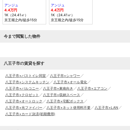
アンジュ
アンジュ
4.4万円
4.4万円
1K（24.41㎡）
1K（24.41㎡）
京王堀之内
/徒歩15分
京王堀之内
/徒歩15分
今まで閲覧した物件
八王子市の賃貸を探す
八王子市+バストイレ同室
八王子市+シャワー
八王子市+システムキッチン
八王子市+オール電化
八王子市+バルコニー
八王子市+東南向き
八王子市+エアコン
八王子市+クロゼット
八王子市+収納スペース
八王子市+オートロック
八王子市+宅配ボックス
八王子市+光ファイバー
八王子市+ネット使用料不要
八王子市+LAN
八王子市+カード決済(初期費用)