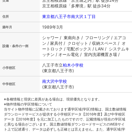
京王相模原線「京王堀之内」駅 徒歩24分
交通
京王相模原線「多摩境」駅 徒歩34分
東京都八王子市南大沢１丁目
住所
1989年3月
築年月
シャワー / 東南向き / フローリング / エアコ
ン / 家具付 / クロゼット / 収納スペース / オ
設備・条件の一例
ートロック / 宅配ボックス / LAN / システムキ
ッチン / オール電化 / 室内洗濯機置き場 /
八王子市立
柏木小学校
小学校区
(東京都八王子市)
南大沢中学校
中学校区
(東京都八王子市)
※各種情報と現状に差異がある場合は、現状優先となります。
※物件情報の学区情報について
当サイト物件情報に記載されております通学区域(学区)情報は、国土数値情報
ダウンロードサービスが提供する小学校区データ【2016年度】及び中学校区
データ【2016年度】を元に加工したものですので、記載情報が現在の学区域
と異なる場合がございます。国土数値情報ダウンロードサービスのWEBサイ
ト上で記述通り、データは必ずしも正確とは言えません。また、通学区域(学