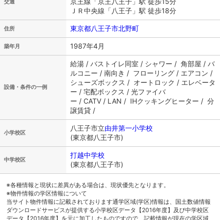
京王線「京王八王子」駅 徒歩15分
交通
ＪＲ中央線「八王子」駅 徒歩18分
東京都八王子市北野町
住所
1987年4月
築年月
給湯 / バストイレ同室 / シャワー / 角部屋 / バ
ルコニー / 南向き / フローリング / エアコン /
シューズボックス / オートロック / エレベータ
設備・条件の一例
ー / 宅配ボックス / 光ファイバ
ー / CATV / LAN / IHクッキングヒーター / 分
譲賃貸 /
八王子市立
由井第一小学校
小学校区
(東京都八王子市)
打越中学校
中学校区
(東京都八王子市)
※各種情報と現状に差異がある場合は、現状優先となります。
※物件情報の学区情報について
当サイト物件情報に記載されております通学区域(学区)情報は、国土数値情報
ダウンロードサービスが提供する小学校区データ【2016年度】及び中学校区
データ【2016年度】を元に加工したものですので、記載情報が現在の学区域