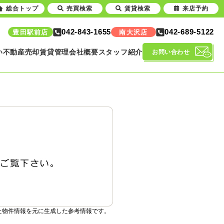
総合トップ
売買検索
賃貸検索
来店予約
042-843-1655
042-689-5122
豊田駅前店
南大沢店
い
不動産売却
賃貸管理
会社概要
スタッフ紹介
お問い合わせ
た物件情報を元に生成した参考情報です。