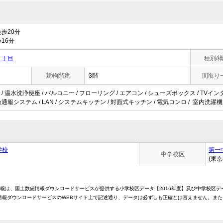
歩20分
16分
５丁目
種別/
建物階建
3階
間取り
/ 温水洗浄便座 / バルコニー / フローリング / エアコン / シューズボックス / TVイ
時間緊急通報システム / LAN / システムキッチン / 対面式キッチン / 電気コンロ / 室内洗濯
学校
第一
中学校区
(東
情報は、国土数値情報ダウンロードサービスが提供する小学校区データ【2016年度】及び中学校区デ
報ダウンロードサービスのWEBサイト上で記述通り、データは必ずしも正確とは言えません。また