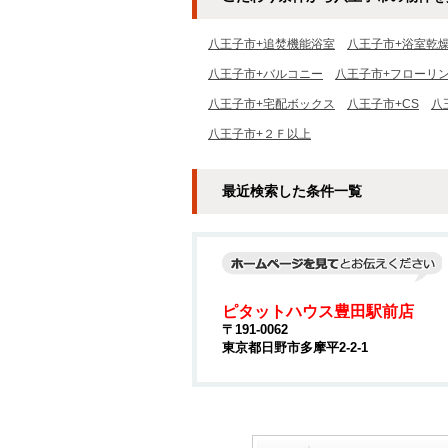
八王子市+追焚機能浴室
八王子市+浴室乾
八王子市+バルコニー
八王子市+フローリ
八王子市+宅配ボックス
八王子市+CS
八
八王子市+２Ｆ以上
最近検索した条件一覧
ピタットハウス豊田駅前店
〒191-0062
東京都日野市多摩平2-2-1