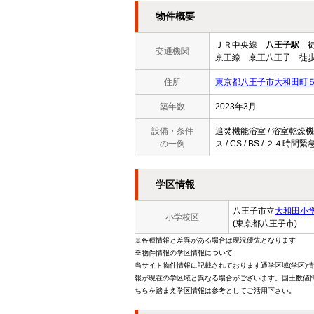
物件概要
ＪＲ中央線
八王子駅
徒
交通機関
京王線 京王八王子 徒歩
住所
東京都八王子市大和田町
築年数
2023年3月
設備・条件
追焚機能浴室 / 浴室乾燥機 
の一例
ス / CS / BS / ２４
学区情報
八王子市立
大和田小
小学校区
(東京都八王子市)
※各種情報と差異がある場合は現況優先となります
※物件情報の学区情報について
当サイト物件情報に記載されております通学区域(学区)
報が現在の学区域と異なる場合がございます。国土数値情
ちらを踏まえ学区情報は参考としてご活用下さい。