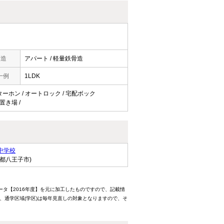
構造
アパート / 軽量鉄骨造
一例
1LDK
ンターホン / オートロック / 宅配ボック
機置き場 /
中学校
京都八王子市)
ータ【2016年度】を元に加工したものですので、記載情
、通学区域(学区)は毎年見直しの対象となりますので、そ