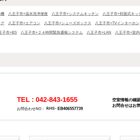
燥機
八王子市+温水洗浄便座
八王子市+システムキッチン
八王子市+対面式キッ
ング
八王子市+エアコン
八王子市+シューズボックス
八王子市+TVインターホン
王子市+BS
八王子市+２４時間緊急通報システム
八王子市+LAN
八王子市+室
TEL : 042-843-1655
空室情報の確
お問合せはお
EB406557739
お問合わせNO：