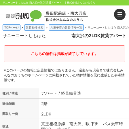
サニーコートしもはた 南大沢の2LDK賃貸アパート！｜株式会社みんなのおうち
TOPページ
賃貸物件検索
八王子市の賃貸情報一覧
サニーコートしもはた 南大沢の
サニーコートしもはた
南大沢の2LDK賃貸アパート
こちらの物件は掲載が終了しています。
※このページの情報は広告情報ではありません。過去から現在まで株式会社み
んなのおうちのホームぺージに掲載されていた物件情報を元に生成した参考情
報です。
アパート / 軽量鉄骨造
種別 / 構造
2階
建物階建
2LDK
間取り一例
京王相模原線「南大沢」駅 下田 バス乗車時
交通