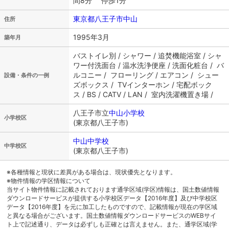
間8分 停歩1分
東京都八王子市中山
住所
1995年3月
築年月
バストイレ別 / シャワー / 追焚機能浴室 / シャ
ワー付洗面台 / 温水洗浄便座 / 洗面化粧台 / バ
ルコニー / フローリング / エアコン / シュー
設備・条件の一例
ズボックス / TVインターホン / 宅配ボック
ス / BS / CATV / LAN / 室内洗濯機置き場 /
八王子市立
中山小学校
小学校区
(東京都八王子市)
中山中学校
中学校区
(東京都八王子市)
※各種情報と現状に差異がある場合は、現状優先となります。
※物件情報の学区情報について
当サイト物件情報に記載されております通学区域(学区)情報は、国土数値情報
ダウンロードサービスが提供する小学校区データ【2016年度】及び中学校区
データ【2016年度】を元に加工したものですので、記載情報が現在の学区域
と異なる場合がございます。国土数値情報ダウンロードサービスのWEBサイ
ト上で記述通り、データは必ずしも正確とは言えません。また、通学区域(学