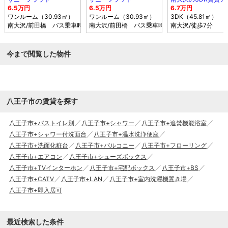
6.5万円
6.5万円
6.7万円
ワンルーム（30.93㎡）
ワンルーム（30.93㎡）
3DK（45.81㎡）
南大沢
/前田橋 バス乗車時間4分 停歩1分
南大沢
/前田橋 バス乗車時間4分 停歩1分
南大沢
/徒歩7分
今まで閲覧した物件
八王子市の賃貸を探す
八王子市+バストイレ別
八王子市+シャワー
八王子市+追焚機能浴室
八王子市+シャワー付洗面台
八王子市+温水洗浄便座
八王子市+洗面化粧台
八王子市+バルコニー
八王子市+フローリング
八王子市+エアコン
八王子市+シューズボックス
八王子市+TVインターホン
八王子市+宅配ボックス
八王子市+BS
八王子市+CATV
八王子市+LAN
八王子市+室内洗濯機置き場
八王子市+即入居可
最近検索した条件