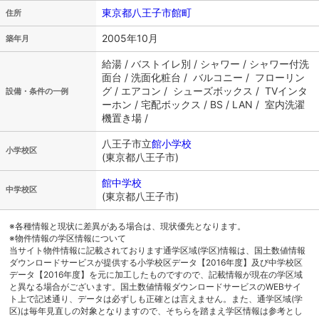
東京都八王子市館町
住所
2005年10月
築年月
給湯 / バストイレ別 / シャワー / シャワー付洗
面台 / 洗面化粧台 / バルコニー / フローリン
グ / エアコン / シューズボックス / TVインタ
設備・条件の一例
ーホン / 宅配ボックス / BS / LAN / 室内洗濯
機置き場 /
八王子市立
館小学校
小学校区
(東京都八王子市)
館中学校
中学校区
(東京都八王子市)
※各種情報と現状に差異がある場合は、現状優先となります。
※物件情報の学区情報について
当サイト物件情報に記載されております通学区域(学区)情報は、国土数値情報
ダウンロードサービスが提供する小学校区データ【2016年度】及び中学校区
データ【2016年度】を元に加工したものですので、記載情報が現在の学区域
と異なる場合がございます。国土数値情報ダウンロードサービスのWEBサイ
ト上で記述通り、データは必ずしも正確とは言えません。また、通学区域(学
区)は毎年見直しの対象となりますので、そちらを踏まえ学区情報は参考とし