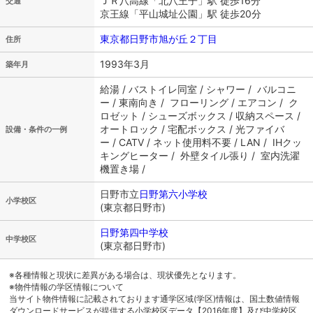
ＪＲ八高線「北八王子」駅 徒歩16分
交通
京王線「平山城址公園」駅 徒歩20分
東京都日野市旭が丘２丁目
住所
1993年3月
築年月
給湯 / バストイレ同室 / シャワー / バルコニ
ー / 東南向き / フローリング / エアコン / ク
ロゼット / シューズボックス / 収納スペース /
オートロック / 宅配ボックス / 光ファイバ
設備・条件の一例
ー / CATV / ネット使用料不要 / LAN / IHクッ
キングヒーター / 外壁タイル張り / 室内洗濯
機置き場 /
日野市立
日野第六小学校
小学校区
(東京都日野市)
日野第四中学校
中学校区
(東京都日野市)
※各種情報と現状に差異がある場合は、現状優先となります。
※物件情報の学区情報について
当サイト物件情報に記載されております通学区域(学区)情報は、国土数値情報
ダウンロードサービスが提供する小学校区データ【2016年度】及び中学校区