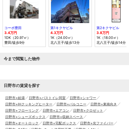
コーポ豊田
第1キクヤビル
第2キクヤビル
3.4万円
4.3万円
3.8万円
1DK（20.97㎡）
1K（24.00㎡）
1K（18.00㎡）
豊田
/徒歩9分
北八王子
/徒歩13分
北八王子
/徒歩14分
今まで閲覧した物件
日野市の賃貸を探す
日野市+給湯
日野市+バストイレ同室
日野市+シャワー
日野市+IHクッキングヒーター
日野市+バルコニー
日野市+東南向き
日野市+フローリング
日野市+エアコン
日野市+クロゼット
日野市+シューズボックス
日野市+収納スペース
日野市+オートロック
日野市+宅配ボックス
日野市+光ファイバー