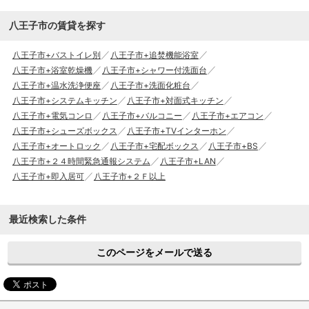
八王子市の賃貸を探す
八王子市+バストイレ別
八王子市+追焚機能浴室
八王子市+浴室乾燥機
八王子市+シャワー付洗面台
八王子市+温水洗浄便座
八王子市+洗面化粧台
八王子市+システムキッチン
八王子市+対面式キッチン
八王子市+電気コンロ
八王子市+バルコニー
八王子市+エアコン
八王子市+シューズボックス
八王子市+TVインターホン
八王子市+オートロック
八王子市+宅配ボックス
八王子市+BS
八王子市+２４時間緊急通報システム
八王子市+LAN
八王子市+即入居可
八王子市+２Ｆ以上
最近検索した条件
このページをメールで送る