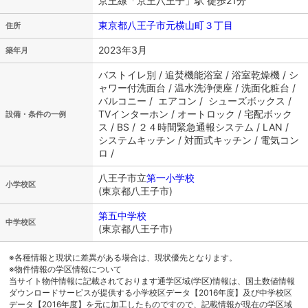
京王線「京王八王子」駅 徒歩21分
東京都八王子市元横山町３丁目
住所
2023年3月
築年月
バストイレ別 / 追焚機能浴室 / 浴室乾燥機 / シ
ャワー付洗面台 / 温水洗浄便座 / 洗面化粧台 /
バルコニー / エアコン / シューズボックス /
TVインターホン / オートロック / 宅配ボック
設備・条件の一例
ス / BS / ２４時間緊急通報システム / LAN /
システムキッチン / 対面式キッチン / 電気コン
ロ /
八王子市立
第一小学校
小学校区
(東京都八王子市)
第五中学校
中学校区
(東京都八王子市)
※各種情報と現状に差異がある場合は、現状優先となります。
※物件情報の学区情報について
当サイト物件情報に記載されております通学区域(学区)情報は、国土数値情報
ダウンロードサービスが提供する小学校区データ【2016年度】及び中学校区
データ【2016年度】を元に加工したものですので、記載情報が現在の学区域