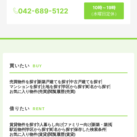
10時～19時
042-689-5122
（水曜日定休）
買いたい
BUY
売買物件を探す
新築戸建てを探す
中古戸建てを探す
マンションを探す
土地を探す
学区から探す
町名から探す
お気に入り物件(売買)
閲覧履歴(売買)
借りたい
RENT
賃貸物件を探す
1人暮らし向け
ファミリー向け
新築・築浅
駅近物件
学区から探す
町名から探す
保存した検索条件
お気に入り物件(賃貸)
閲覧履歴(賃貸)