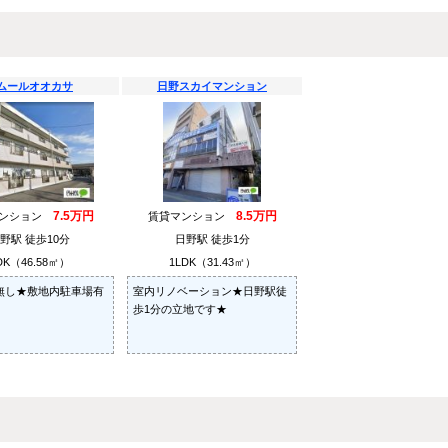
ムールオオカサ
日野スカイマンション
7.5万円
8.5万円
マンション
賃貸マンション
野駅 徒歩10分
日野駅 徒歩1分
DK（46.58㎡）
1LDK（31.43㎡）
無し★敷地内駐車場有
室内リノベーション★日野駅徒
歩1分の立地です★