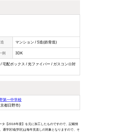
構造
マンション / S造(鉄骨造)
一例
3DK
ー / 宅配ボックス / 光ファイバー / ガスコンロ対
野第一中学校
東京都日野市)
ータ【2016年度】を元に加工したものですので、記載情
、通学区域(学区)は毎年見直しの対象となりますので、そ