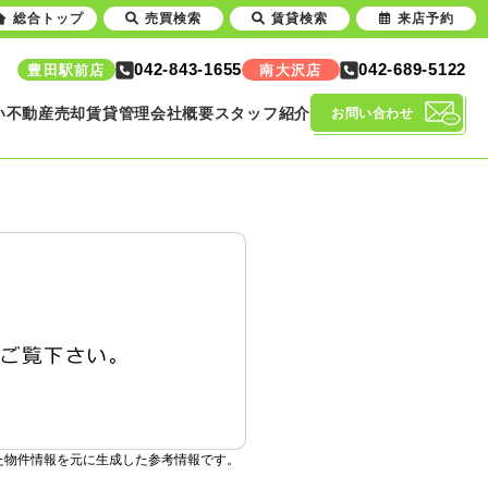
総合トップ
売買検索
賃貸検索
来店予約
042-843-1655
042-689-5122
豊田駅前店
南大沢店
い
不動産売却
賃貸管理
会社概要
スタッフ紹介
お問い合わせ
た物件情報を元に生成した参考情報です。