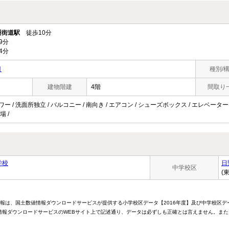
州街道駅
徒歩10分
9分
4分
目
種別/
建物階建
4階
間取り
ャワー / 洗面所独立 / バルコニー / 南向き / エアコン / シューズボックス / エレベータ
場 /
学校
日
中学校区
(
情報は、国土数値情報ダウンロードサービスが提供する小学校区データ【2016年度】及び中学校区デ
報ダウンロードサービスのWEBサイト上で記述通り、データは必ずしも正確とは言えません。また