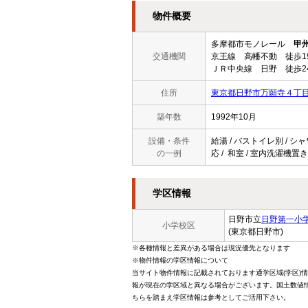
物件概要
多摩都市モノレール
甲
交通機関
京王線 高幡不動 徒歩1
ＪＲ中央線 日野 徒歩2
住所
東京都日野市万願寺４丁
築年数
1992年10月
設備・条件
給湯 / バストイレ別 / シ
の一例
応 / 和室 / 室内洗濯機置き
学区情報
日野市立
日野第一小
小学校区
(東京都日野市)
※各種情報と差異がある場合は現況優先となります
※物件情報の学区情報について
当サイト物件情報に記載されております通学区域(学区)
報が現在の学区域と異なる場合がございます。国土数値情
ちらを踏まえ学区情報は参考としてご活用下さい。