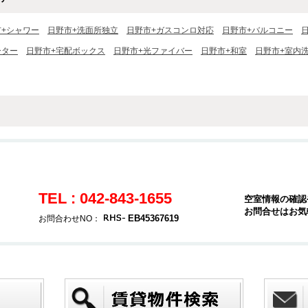
市+シャワー
日野市+洗面所独立
日野市+ガスコンロ対応
日野市+バルコニー
ーター
日野市+宅配ボックス
日野市+光ファイバー
日野市+和室
日野市+室内
TEL : 042-843-1655
空室情報の確認
お問合せはお気
EB45367619
お問合わせNO：