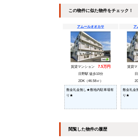
この物件に似た物件をチェック！
アムールオオカサ
ア
7.5万円
賃貸マンション
賃貸
日野駅 徒歩10分
日
2DK（46.58㎡）
2
敷金礼金無し★敷地内駐車場有
敷金礼金
り★
り★
閲覧した物件の履歴