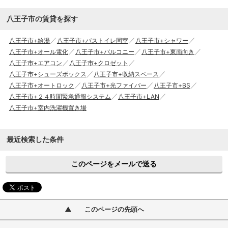
八王子市の賃貸を探す
八王子市+給湯
八王子市+バストイレ同室
八王子市+シャワー
八王子市+オール電化
八王子市+バルコニー
八王子市+東南向き
八王子市+エアコン
八王子市+クロゼット
八王子市+シューズボックス
八王子市+収納スペース
八王子市+オートロック
八王子市+光ファイバー
八王子市+BS
八王子市+２４時間緊急通報システム
八王子市+LAN
八王子市+室内洗濯機置き場
最近検索した条件
このページをメールで送る
このページの先頭へ