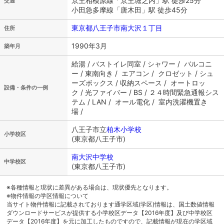
京王相模原線「京王堀之内」駅 徒歩25分
交通
小田急多摩線「唐木田」駅 徒歩45分
東京都八王子市南大沢１丁目
住所
1990年3月
築年月
給湯 / バストイレ同室 / シャワー / バルコニ
ー / 東南向き / エアコン / クロゼット / シュ
ーズボックス / 収納スペース / オートロッ
設備・条件の一例
ク / 光ファイバー / BS / ２４時間緊急通報シス
テム / LAN / オール電化 / 室内洗濯機置き
場 /
八王子市立
柏木小学校
小学校区
(東京都八王子市)
南大沢中学校
中学校区
(東京都八王子市)
※各種情報と現状に差異がある場合は、現状優先となります。
※物件情報の学区情報について
当サイト物件情報に記載されております通学区域(学区)情報は、国土数値情報
ダウンロードサービスが提供する小学校区データ【2016年度】及び中学校区
データ【2016年度】を元に加工したものですので、記載情報が現在の学区域