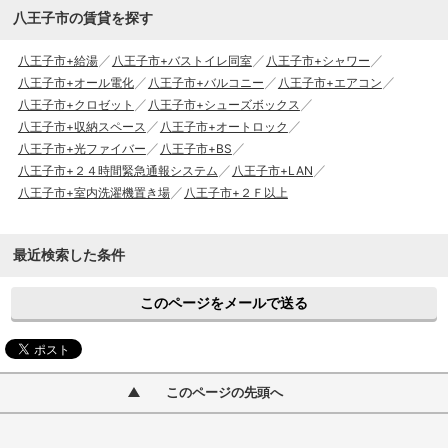
八王子市の賃貸を探す
八王子市+給湯
八王子市+バストイレ同室
八王子市+シャワー
八王子市+オール電化
八王子市+バルコニー
八王子市+エアコン
八王子市+クロゼット
八王子市+シューズボックス
八王子市+収納スペース
八王子市+オートロック
八王子市+光ファイバー
八王子市+BS
八王子市+２４時間緊急通報システム
八王子市+LAN
八王子市+室内洗濯機置き場
八王子市+２Ｆ以上
最近検索した条件
このページをメールで送る
このページの先頭へ