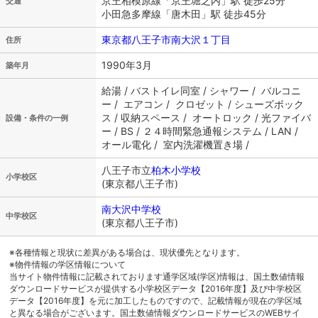
京王相模原線「京王堀之内」駅 徒歩25分
交通
小田急多摩線「唐木田」駅 徒歩45分
東京都八王子市南大沢１丁目
住所
1990年3月
築年月
給湯 / バストイレ同室 / シャワー / バルコニ
ー / エアコン / クロゼット / シューズボック
ス / 収納スペース / オートロック / 光ファイバ
設備・条件の一例
ー / BS / ２４時間緊急通報システム / LAN /
オール電化 / 室内洗濯機置き場 /
八王子市立
柏木小学校
小学校区
(東京都八王子市)
南大沢中学校
中学校区
(東京都八王子市)
※各種情報と現状に差異がある場合は、現状優先となります。
※物件情報の学区情報について
当サイト物件情報に記載されております通学区域(学区)情報は、国土数値情報
ダウンロードサービスが提供する小学校区データ【2016年度】及び中学校区
データ【2016年度】を元に加工したものですので、記載情報が現在の学区域
と異なる場合がございます。国土数値情報ダウンロードサービスのWEBサイ