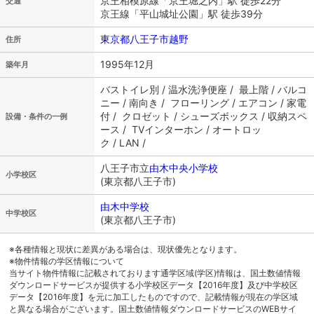
京王相模原線「京王堀之内」駅 徒歩22分
交通
京王線「平山城址公園」駅 徒歩39分
東京都八王子市越野
住所
1995年12月
築年月
バストイレ別 / 温水洗浄便座 / 最上階 / バルコ
ニー / 南向き / フローリング / エアコン / 家電
付 / クロゼット / シューズボックス / 収納スペ
設備・条件の一例
ース / TVインターホン / オートロッ
ク / LAN /
八王子市立
由木中央小学校
小学校区
(東京都八王子市)
由木中学校
中学校区
(東京都八王子市)
※各種情報と現状に差異がある場合は、現状優先となります。
※物件情報の学区情報について
当サイト物件情報に記載されております通学区域(学区)情報は、国土数値情報
ダウンロードサービスが提供する小学校区データ【2016年度】及び中学校区
データ【2016年度】を元に加工したものですので、記載情報が現在の学区域
と異なる場合がございます。国土数値情報ダウンロードサービスのWEBサイ