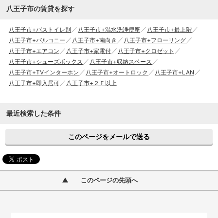
八王子市の賃貸を探す
八王子市+バストイレ別
八王子市+温水洗浄便座
八王子市+最上階
八王子市+バルコニー
八王子市+南向き
八王子市+フローリング
八王子市+エアコン
八王子市+家電付
八王子市+クロゼット
八王子市+シューズボックス
八王子市+収納スペース
八王子市+TVインターホン
八王子市+オートロック
八王子市+LAN
八王子市+即入居可
八王子市+２Ｆ以上
最近検索した条件
このページをメールで送る
このページの先頭へ