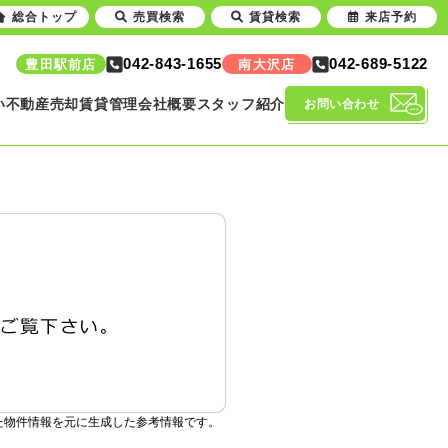
総合トップ
売買検索
賃貸検索
来店予約
042-843-1655
042-689-5122
豊田駅前店
南大沢店
い
不動産売却
賃貸管理
会社概要
スタッフ紹介
お問い合わせ
た物件情報を元に生成した参考情報です。