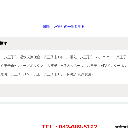
閲覧した物件の一覧を見る
探す
ー
八王子市+温水洗浄便座
八王子市+オール電化
八王子市+バルコニー
八王子
八王子市+シューズボックス
八王子市+収納スペース
八王子市+TVインターホン
入居可
八王子市+２Ｆ以上
八王子市+カード決済(初期費用)
TEL : 042-689-5122
空室情