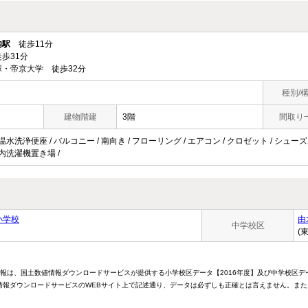
内駅
徒歩11分
歩31分
・帝京大学 徒歩32分
種別/
建物階建
3階
間取り
 温水洗浄便座 / バルコニー / 南向き / フローリング / エアコン / クロゼット / シュー
 室内洗濯機置き場 /
小学校
由
中学校区
(
情報は、国土数値情報ダウンロードサービスが提供する小学校区データ【2016年度】及び中学校区デ
報ダウンロードサービスのWEBサイト上で記述通り、データは必ずしも正確とは言えません。また