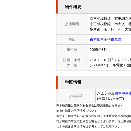
物件概要
京王相模原線
京王堀之
交通機関
京王相模原線 南大沢 徒
多摩都市モノレール 大塚
住所
東京都八王子市越野
築年数
2005年3月
設備・条件
バストイレ別 / シャワー /
の一例
ン / LAN / オール電化 /
学区情報
八王子市立
由木中央
小学校区
(東京都八王子市)
※各種情報と差異がある場合は現況優先となります
※物件情報の学区情報について
当サイト物件情報に記載されております通学区域(学区)
報が現在の学区域と異なる場合がございます。国土数値情
ちらを踏まえ学区情報は参考としてご活用下さい。