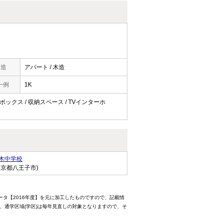
構造
アパート / 木造
一例
1K
ズボックス / 収納スペース / TVインターホ
木中学校
東京都八王子市)
ータ【2016年度】を元に加工したものですので、記載情
、通学区域(学区)は毎年見直しの対象となりますので、そ