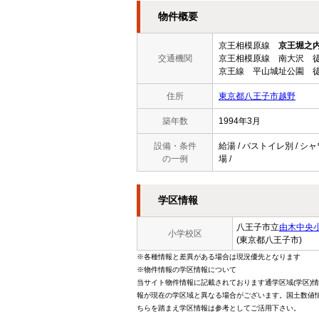
物件概要
京王相模原線
京王堀之
交通機関
京王相模原線 南大沢 徒
京王線 平山城址公園 徒
住所
東京都八王子市越野
築年数
1994年3月
設備・条件
給湯 / バストイレ別 / シャ
の一例
場 /
学区情報
八王子市立
由木中央
小学校区
(東京都八王子市)
※各種情報と差異がある場合は現況優先となります
※物件情報の学区情報について
当サイト物件情報に記載されております通学区域(学区)
報が現在の学区域と異なる場合がございます。国土数値情
ちらを踏まえ学区情報は参考としてご活用下さい。