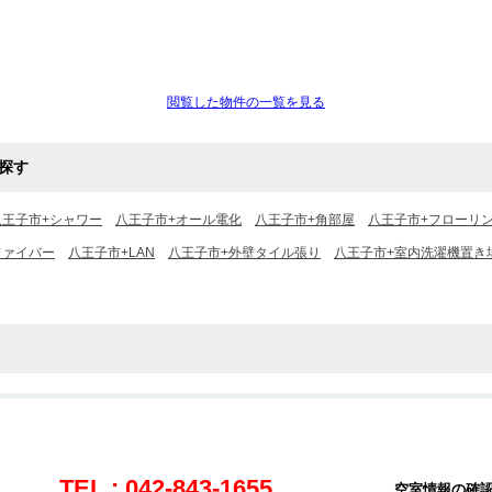
閲覧した物件の一覧を見る
探す
八王子市+シャワー
八王子市+オール電化
八王子市+角部屋
八王子市+フローリ
ファイバー
八王子市+LAN
八王子市+外壁タイル張り
八王子市+室内洗濯機置き
TEL : 042-843-1655
空室情報の確