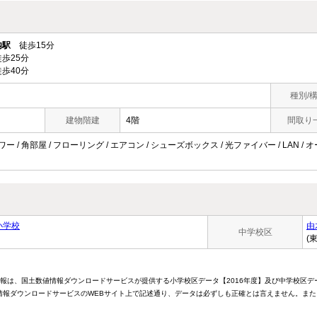
内駅
徒歩15分
歩25分
歩40分
種別/
建物階建
4階
間取り
ワー / 角部屋 / フローリング / エアコン / シューズボックス / 光ファイバー / LAN 
小学校
由
中学校区
(
情報は、国土数値情報ダウンロードサービスが提供する小学校区データ【2016年度】及び中学校区デ
報ダウンロードサービスのWEBサイト上で記述通り、データは必ずしも正確とは言えません。また