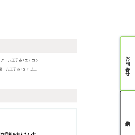
お問い合わせ
ング
八王子市+エアコン
場
八王子市+２Ｆ以上
認や詳細を知りたい方