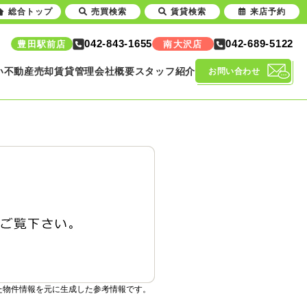
総合トップ
売買検索
賃貸検索
来店予約
042-843-1655
042-689-5122
豊田駅前店
南大沢店
い
不動産売却
賃貸管理
会社概要
スタッフ紹介
お問い合わせ
た物件情報を元に生成した参考情報です。