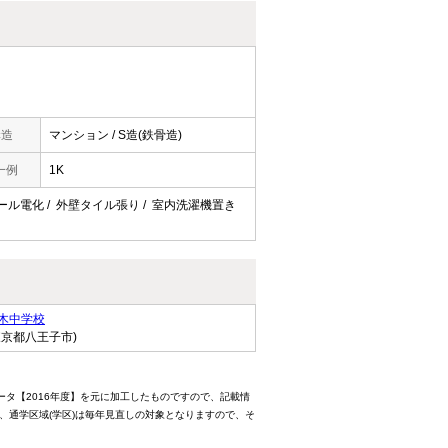
構造
マンション / S造(鉄骨造)
一例
1K
/ オール電化 / 外壁タイル張り / 室内洗濯機置き
木中学校
東京都八王子市)
ータ【2016年度】を元に加工したものですので、記載情
、通学区域(学区)は毎年見直しの対象となりますので、そ