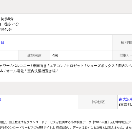
徒歩8分
 徒歩25分
歩45分
丁目
種別/
建物階建
4階
間取り
ャワー / バルコニー / 東南向き / エアコン / クロゼット / シューズボックス / 収納スペー
N / オール電化 / 室内洗濯機置き場 /
校
南大沢
中学校区
(東京都
情報は、国土数値情報ダウンロードサービスが提供する小学校区データ【2016年度】及び中学校区デ
報ダウンロードサービスのWEBサイト上で記述通り、データは必ずしも正確とは言えません。また