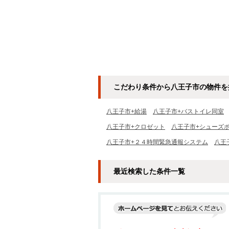
こだわり条件から八王子市の物件を
八王子市+給湯
八王子市+バストイレ同室
八王子市+クロゼット
八王子市+シューズ
八王子市+２４時間緊急通報システム
八王
最近検索した条件一覧