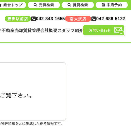
総合トップ
売買検索
賃貸検索
来店予約
042-843-1655
042-689-5122
豊田駅前店
南大沢店
い
不動産売却
賃貸管理
会社概要
スタッフ紹介
お問い合わせ
た物件情報を元に生成した参考情報です。