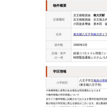
物件概要
京王相模原線
南大沢駅
交通機関
京王相模原線 京王堀之内
小田急多摩線 唐木田 徒
住所
東京都八王子市南大沢１
築年数
1990年3月
設備・条件
給湯 / バストイレ同室 / シ
の一例
時間緊急通報システム / LA
学区情報
八王子市立
柏木小学
小学校区
(東京都八王子市)
※各種情報と差異がある場合は現況優先となります
※物件情報の学区情報について
当サイト物件情報に記載されております通学区域(学区)
報が現在の学区域と異なる場合がございます。国土数値情