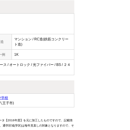
マンション / RC造(鉄筋コンクリー
構造
ト造)
一例
1K
ス / オートロック / 光ファイバー / BS / ２４
中学校
八王子市)
ータ【2016年度】を元に加工したものですので、記載情
、通学区域(学区)は毎年見直しの対象となりますので、そ