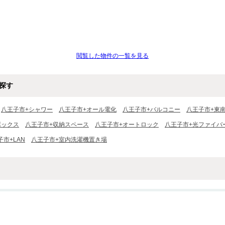
閲覧した物件の一覧を見る
探す
八王子市+シャワー
八王子市+オール電化
八王子市+バルコニー
八王子市+東
ボックス
八王子市+収納スペース
八王子市+オートロック
八王子市+光ファイバ
子市+LAN
八王子市+室内洗濯機置き場