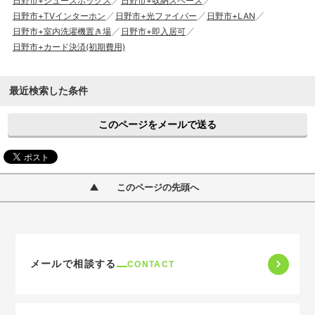
日野市+シューズボックス
日野市+収納スペース
日野市+TVインターホン
日野市+光ファイバー
日野市+LAN
日野市+室内洗濯機置き場
日野市+即入居可
日野市+カード決済(初期費用)
最近検索した条件
このページをメールで送る
このページの先頭へ
メールで相談する
CONTACT