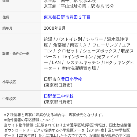
京王線「南平」駅 徒歩25分
交通
京王線「平山城址公園」駅 徒歩15分
東京都日野市豊田３丁目
住所
2008年9月
築年月
給湯 / バストイレ別 / シャワー / 温水洗浄便
座 / 角部屋 / 南西向き / フローリング / エア
コン / クロゼット / シューズボックス / 収納ス
設備・条件の一例
ペース / TVインターホン / 光ファイバ
ー / LAN / システムキッチン / IHクッキングヒ
ーター / 室内洗濯機置き場 /
日野市立
豊田小学校
小学校区
(東京都日野市)
日野第二中学校
中学校区
(東京都日野市)
※各種情報と現状に差異がある場合は、現状優先となります。
※物件情報の学区情報について
当サイト物件情報に記載されております通学区域(学区)情報は、国土数値情報
ダウンロードサービスが提供する小学校区データ【2016年度】及び中学校区
データ【2016年度】を元に加工したものですので、記載情報が現在の学区域