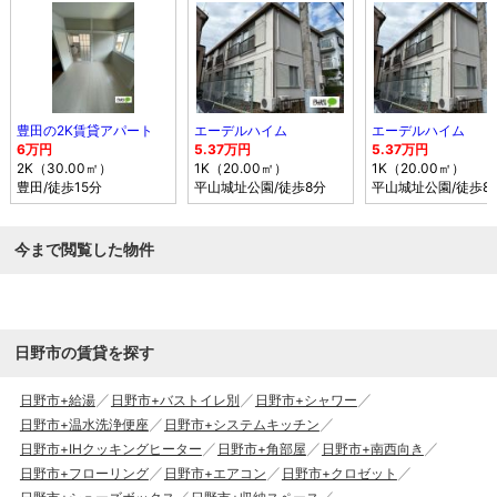
豊田の2K賃貸アパート
エーデルハイム
エーデルハイム
6万円
5.37万円
5.37万円
2K（30.00㎡）
1K（20.00㎡）
1K（20.00㎡）
豊田
/徒歩15分
平山城址公園
/徒歩8分
平山城址公園
/徒歩8
今まで閲覧した物件
日野市の賃貸を探す
日野市+給湯
日野市+バストイレ別
日野市+シャワー
日野市+温水洗浄便座
日野市+システムキッチン
日野市+IHクッキングヒーター
日野市+角部屋
日野市+南西向き
日野市+フローリング
日野市+エアコン
日野市+クロゼット