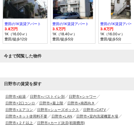
豊田の1K賃貸アパート
豊田の1K賃貸アパート
豊田の1K賃貸アパー
3.8万円
3.5万円
3.6万円
1K（16.00㎡）
1K（18.40㎡）
1K（16.00㎡）
豊田
/徒歩12分
豊田
/徒歩5分
豊田
/徒歩5分
今まで閲覧した物件
日野市の賃貸を探す
日野市+給湯
日野市+バストイレ別
日野市+シャワー
日野市+2口コンロ
日野市+最上階
日野市+南西向き
日野市+エアコン
日野市+シューズボックス
日野市+CATV
日野市+ネット使用料不要
日野市+LAN
日野市+室内洗濯機置き場
日野市+２Ｆ以上
日野市+カード決済(初期費用)