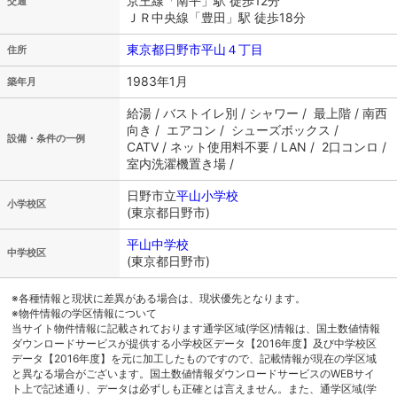
京王線「南平」駅 徒歩12分
交通
ＪＲ中央線「豊田」駅 徒歩18分
東京都日野市平山４丁目
住所
1983年1月
築年月
給湯 / バストイレ別 / シャワー / 最上階 / 南西
向き / エアコン / シューズボックス /
設備・条件の一例
CATV / ネット使用料不要 / LAN / 2口コンロ /
室内洗濯機置き場 /
日野市立
平山小学校
小学校区
(東京都日野市)
平山中学校
中学校区
(東京都日野市)
※各種情報と現状に差異がある場合は、現状優先となります。
※物件情報の学区情報について
当サイト物件情報に記載されております通学区域(学区)情報は、国土数値情報
ダウンロードサービスが提供する小学校区データ【2016年度】及び中学校区
データ【2016年度】を元に加工したものですので、記載情報が現在の学区域
と異なる場合がございます。国土数値情報ダウンロードサービスのWEBサイ
ト上で記述通り、データは必ずしも正確とは言えません。また、通学区域(学