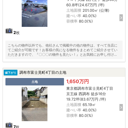
60.8坪(24.67万円 /坪)
土地面積
201.00㎡ (公簿)
建ぺい率
40.0(%)
容積率
80.0(%)
2
枚
こちらの物件以外でも、他社さんで掲載中の他の物件は、すべて当店に
てご紹介が可能です！お客様の気になる物件をまとめてご紹介させてい
ただきますので、『〇〇〇の物件も見たい！』とお気軽にお申し付けく
ださい♪
調布市富士見町4丁目の土地
値下がり
1,650万円
土地
東京都調布市富士見町4丁目
京王線 西調布 徒歩16分
19.72坪(83.67万円 /坪)
土地面積
65.19㎡
建ぺい率
40.0(%)
容積率
80.0(%)
7
枚