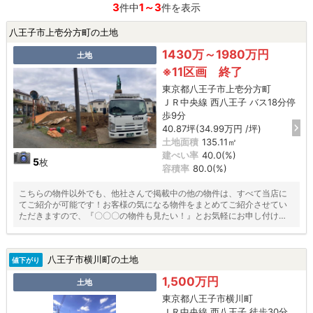
3
1～3
件中
件を表示
八王子市上壱分方町の土地
1430万～1980万円
土地
※11区画 終了
東京都八王子市上壱分方町
ＪＲ中央線 西八王子 バス18分停
歩9分
40.87坪(34.99万円 /坪)
土地面積
135.11㎡
建ぺい率
40.0(%)
5
枚
容積率
80.0(%)
こちらの物件以外でも、他社さんで掲載中の他の物件は、すべて当店に
てご紹介が可能です！お客様の気になる物件をまとめてご紹介させてい
ただきますので、『〇〇〇の物件も見たい！』とお気軽にお申し付けく
ださい♪
八王子市横川町の土地
値下がり
1,500万円
土地
東京都八王子市横川町
ＪＲ中央線 西八王子 徒歩30分