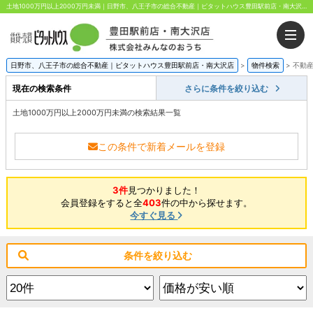
土地1000万円以上2000万円未満｜日野市、八王子市の総合不動産｜ピタットハウス豊田駅前店・南大沢店｜株式会社みんなのおうち
日野市、八王子市の総合不動産｜ピタットハウス豊田駅前店・南大沢店
>
物件検索
>
不動
現在の検索条件
さらに条件を絞り込む
土地1000万円以上2000万円未満の検索結果一覧
この条件で新着メールを登録
3件
見つかりました！
会員登録をすると全
403
件の中から探せます。
今すぐ見る
条件を絞り込む