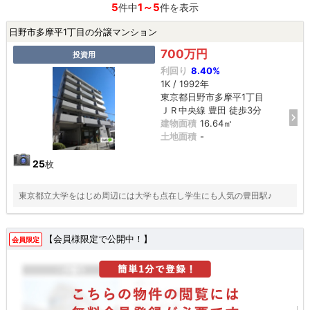
5
1～5
件中
件を表示
日野市多摩平1丁目の分譲マンション
700万円
投資用
利回り
8.40%
1K / 1992年
東京都日野市多摩平1丁目
ＪＲ中央線 豊田 徒歩3分
建物面積
16.64㎡
土地面積
-
25
枚
東京都立大学をはじめ周辺には大学も点在し学生にも人気の豊田駅♪
【会員様限定で公開中！】
会員限定