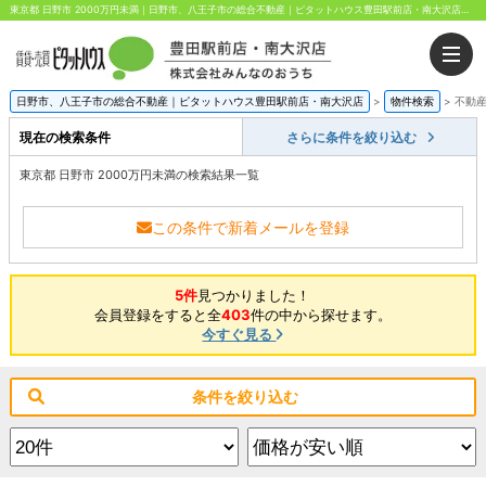
東京都 日野市 2000万円未満｜日野市、八王子市の総合不動産｜ピタットハウス豊田駅前店・南大沢店｜株式会社みんなのおうち
日野市、八王子市の総合不動産｜ピタットハウス豊田駅前店・南大沢店
>
物件検索
>
不動
現在の検索条件
さらに条件を絞り込む
東京都 日野市 2000万円未満の検索結果一覧
この条件で新着メールを登録
5件
見つかりました！
会員登録をすると全
403
件の中から探せます。
今すぐ見る
条件を絞り込む