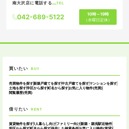
南大沢店に電話する
TEL
10時～19時
042-689-5122
（水曜日定休）
買いたい
BUY
売買物件を探す
新築戸建てを探す
中古戸建てを探す
マンションを探す
土地を探す
学区から探す
町名から探す
お気に入り物件(売買)
閲覧履歴(売買)
借りたい
RENT
賃貸物件を探す
1人暮らし向け
ファミリー向け
新築・築浅
駅近物件
学区から探す
町名から探す
保存した検索条件
お気に入り物件(賃貸)