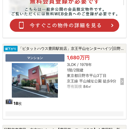
「ピタットハウス豊田駅前店」京王平山センターハイツ|日野市平山3丁目の中古マンション
値下がり
1,680万円
マンション
3LDK / 1978年
1階/2階建
東京都日野市平山3丁目
京王線 平山城址公園 徒歩9分
専有面積
84㎡
18
枚