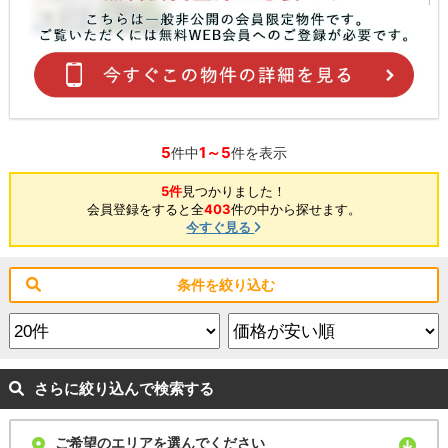
5
1～5
件中
件を表示
5件
見つかりました！
会員登録をすると全
403
件の中から探せます。
今すぐ見る
条件を絞り込む
さらに絞り込んで検索する
ご希望のエリアを選んでください