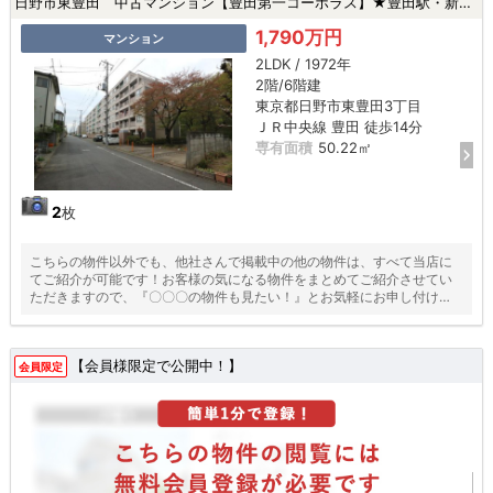
日野市東豊田 中古マンション【豊田第一コーポラス】★豊田駅・新規リフォーム・ペット飼育可・|日野市東豊田3丁目の中古マンション
1,790万円
マンション
2LDK / 1972年
2階/6階建
東京都日野市東豊田3丁目
ＪＲ中央線 豊田 徒歩14分
専有面積
50.22㎡
2
枚
こちらの物件以外でも、他社さんで掲載中の他の物件は、すべて当店に
てご紹介が可能です！お客様の気になる物件をまとめてご紹介させてい
ただきますので、『〇〇〇の物件も見たい！』とお気軽にお申し付けく
ださい♪
【会員様限定で公開中！】
会員限定