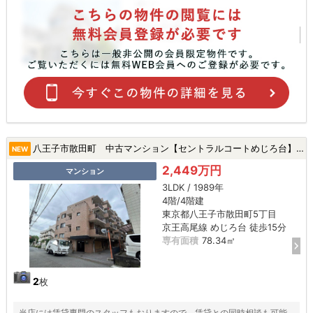
八王子市散田町 中古マンション【セントラルコートめじろ台】★めじろ台駅・新規リフォーム・三方角部屋★|八王子市散田町5丁目の中古マンション
NEW
2,449万円
マンション
3LDK / 1989年
4階/4階建
東京都八王子市散田町5丁目
京王高尾線 めじろ台 徒歩15分
専有面積
78.34㎡
2
枚
当店には賃貸専門のスタッフもおりますので、賃貸との同時相談も可能