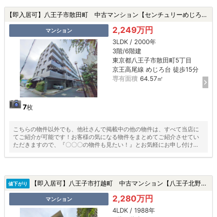
【即入居可】八王子市散田町 中古マンション【センチュリーめじろ台】★めじろ台駅・駅徒歩15分以内・新規リフォーム・ペット飼育可★|八王子市散田町5丁目の中古マンション
2,249万円
マンション
3LDK / 2000年
3階/6階建
東京都八王子市散田町5丁目
京王高尾線 めじろ台 徒歩15分
専有面積
64.57㎡
7
枚
こちらの物件以外でも、他社さんで掲載中の他の物件は、すべて当店に
てご紹介が可能です！お客様の気になる物件をまとめてご紹介させてい
ただきますので、『〇〇〇の物件も見たい！』とお気軽にお申し付けく
ださい♪
【即入居可】八王子市打越町 中古マンション【八王子北野台パークホームズ】 ★北野駅・駅徒歩10分以内・新規リフォーム・東南角部屋・管理費修繕費2年売主負担★|八王子市打越町の中古マンション
値下がり
2,280万円
マンション
4LDK / 1988年