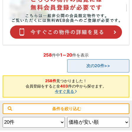
258
1～20
件中
件を表示
次の20件>>
258件
見つかりました！
会員登録をすると全
403
件の中から探せます。
今すぐ見る
条件を絞り込む