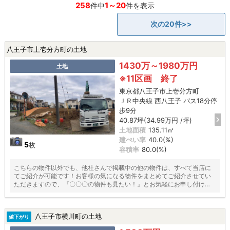
258
1～20
件中
件を表示
次の20件>>
八王子市上壱分方町の土地
1430万～1980万円
土地
※11区画 終了
東京都八王子市上壱分方町
ＪＲ中央線 西八王子 バス18分停
歩9分
40.87坪(34.99万円 /坪)
土地面積
135.11㎡
建ぺい率
40.0(%)
5
枚
容積率
80.0(%)
こちらの物件以外でも、他社さんで掲載中の他の物件は、すべて当店に
てご紹介が可能です！お客様の気になる物件をまとめてご紹介させてい
ただきますので、『〇〇〇の物件も見たい！』とお気軽にお申し付けく
ださい♪
八王子市横川町の土地
値下がり