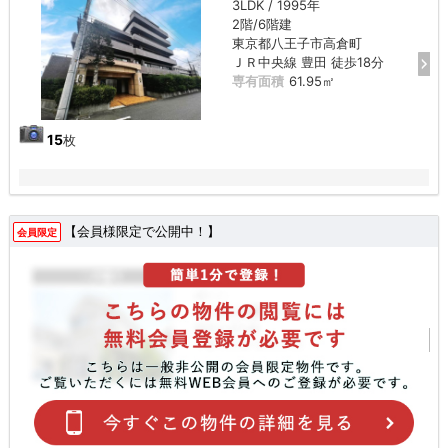
3LDK / 1995年
2階/6階建
東京都八王子市高倉町
ＪＲ中央線 豊田 徒歩18分
専有面積
61.95㎡
15
枚
【会員様限定で公開中！】
会員限定