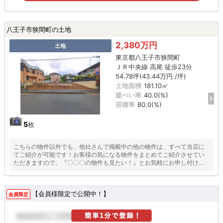
八王子市狭間町の土地
2,380万円
土地
東京都八王子市狭間町
ＪＲ中央線 高尾 徒歩23分
54.78坪(43.44万円 /坪)
土地面積
181.10㎡
建ぺい率
40.0(%)
容積率
80.0(%)
5
枚
こちらの物件以外でも、他社さんで掲載中の他の物件は、すべて当店に
てご紹介が可能です！お客様の気になる物件をまとめてご紹介させてい
ただきますので、『〇〇〇の物件も見たい！』とお気軽にお申し付けく
ださい♪
【会員様限定で公開中！】
会員限定