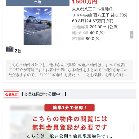
1,500万円
土地
東京都八王子市横川町
ＪＲ中央線 西八王子 徒歩30分
60.8坪(24.67万円 /坪)
土地面積
201.00㎡ (公簿)
建ぺい率
40.0(%)
容積率
80.0(%)
2
枚
こちらの物件以外でも、他社さんで掲載中の他の物件は、すべて当店に
てご紹介が可能です！お客様の気になる物件をまとめてご紹介させてい
ただきますので、『〇〇〇の物件も見たい！』とお気軽にお申し付けく
ださい♪
【会員様限定で公開中！】
会員限定