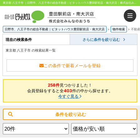
東京都 八王子市 ｜日野市、八王子市の総合不動産｜ピタットハウス豊田駅前店・南大沢店｜株式会社みんなのおうち
日野市、八王子市の総合不動産｜ピタットハウス豊田駅前店・南大沢店
>
物件検索
>
不動
現在の検索条件
さらに条件を絞り込む
東京都 八王子市 の検索結果一覧
この条件で新着メールを登録
258件
見つかりました！
会員登録をすると全
403
件の中から探せます。
今すぐ見る
条件を絞り込む