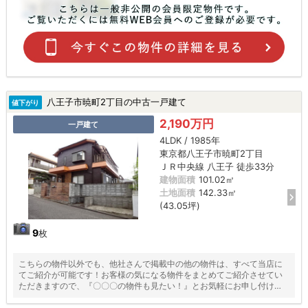
八王子市暁町2丁目の中古一戸建て
値下がり
2,190万円
一戸建て
4LDK / 1985年
東京都八王子市暁町2丁目
ＪＲ中央線 八王子 徒歩33分
建物面積
101.02㎡
土地面積
142.33㎡
(43.05坪)
9
枚
こちらの物件以外でも、他社さんで掲載中の他の物件は、すべて当店に
てご紹介が可能です！お客様の気になる物件をまとめてご紹介させてい
ただきますので、『〇〇〇の物件も見たい！』とお気軽にお申し付けく
ださい♪