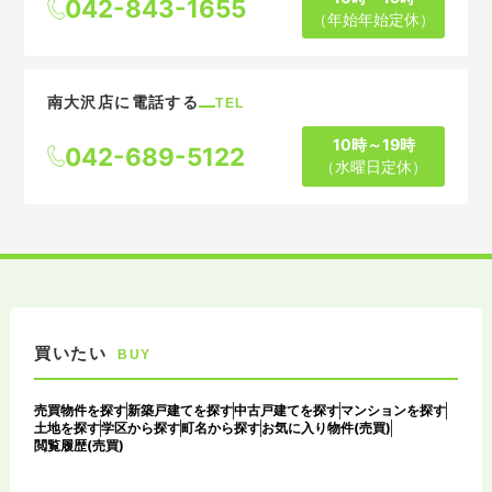
042-843-1655
（年始年始定休）
南大沢店に電話する
TEL
10時～19時
042-689-5122
（水曜日定休）
買いたい
BUY
売買物件を探す
新築戸建てを探す
中古戸建てを探す
マンションを探す
土地を探す
学区から探す
町名から探す
お気に入り物件(売買)
閲覧履歴(売買)