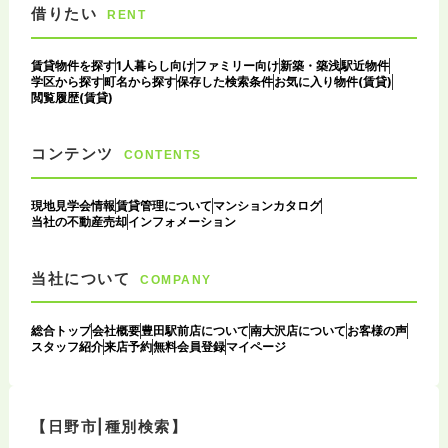
借りたい
RENT
賃貸物件を探す
1人暮らし向け
ファミリー向け
新築・築浅
駅近物件
学区から探す
町名から探す
保存した検索条件
お気に入り物件(賃貸)
閲覧履歴(賃貸)
コンテンツ
CONTENTS
現地見学会情報
賃貸管理について
マンションカタログ
当社の不動産売却
インフォメーション
当社について
COMPANY
総合トップ
会社概要
豊田駅前店について
南大沢店について
お客様の声
スタッフ紹介
来店予約
無料会員登録
マイページ
【日野市|種別検索】