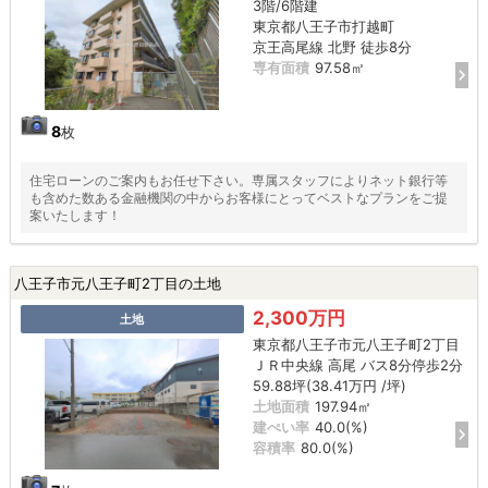
3階/6階建
東京都八王子市打越町
京王高尾線 北野 徒歩8分
専有面積
97.58㎡
8
枚
住宅ローンのご案内もお任せ下さい。専属スタッフによりネット銀行等
も含めた数ある金融機関の中からお客様にとってベストなプランをご提
案いたします！
八王子市元八王子町2丁目の土地
2,300万円
土地
東京都八王子市元八王子町2丁目
ＪＲ中央線 高尾 バス8分停歩2分
59.88坪(38.41万円 /坪)
土地面積
197.94㎡
建ぺい率
40.0(%)
容積率
80.0(%)