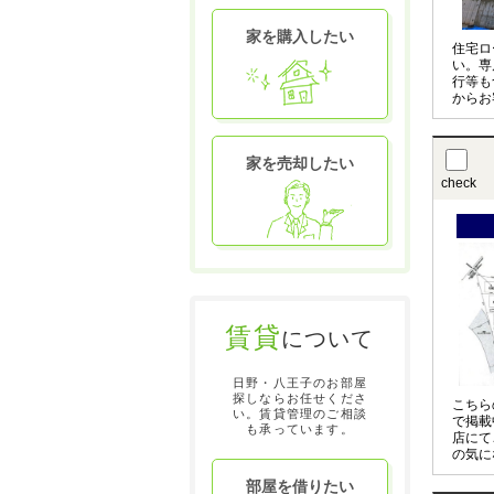
家を購入したい
住宅ロ
い。専
行等も
からお
ンをご
家を売却したい
check
賃貸
について
日野・八王子のお部屋
探しならお任せくださ
こちら
い。賃貸管理のご相談
で掲載
も承っています。
店にて
の気に
させて
部屋を借りたい
〇の物