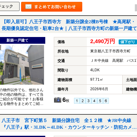
【即入居可】八王子市西寺方 新築分譲全2棟B号棟 ★高尾駅・
長期優良認定住宅・駐車2台★｜八王子市西寺方町の新築一戸建て
新築一戸建て
2,490万円
価格
値下がり
東京都八王子市西寺方町
所在地
ＪＲ中央線 高尾駅 バス1
交通
4LDK
間取り
97.71㎡
建物面積
土地面
2026年6月
築年月
建物構
の物件以外でも、他社さん
中の他の物件は、すべて当
6
ご紹介が可能です！お客様
枚
なる物件をまとめてご紹介
いただきますので、『〇〇
件も見たい！』とお気軽に
付けください♪
八王子市 宮下町第５ 新築分譲住宅 全１２棟 ★JR中央線
『八王子』駅・3LDK～4LDK・カウンターキッチン・防犯カメ
ラ・全居室ペアガラス・駐車２台可能★｜八王子市宮下町の新築