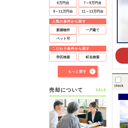
6万円台
7～9万円台
9～11万円台
11～13万円台
人気の条件から探す
新築物件
一戸建て
ペット可
こだわり条件から探す
学区検索
町名検索
もっと探す
check
売却について
SALE