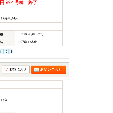
0万円 ※４号棟 終了
19分停歩4分
135.04㎡(40.85坪)
積
一戸建て/木造
造
17分