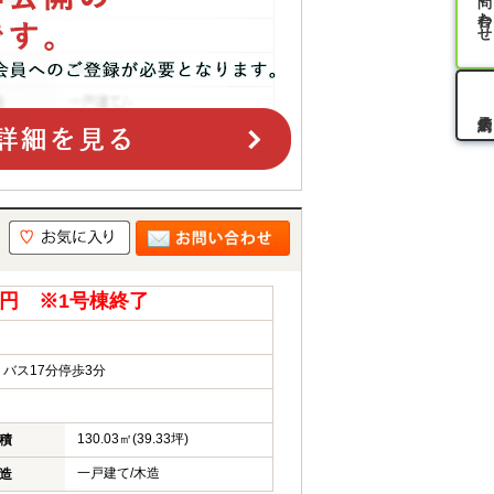
お問い合わせ
キ
0万円 ※1号棟終了
バス17分停歩3分
130.03㎡(39.33坪)
積
一戸建て/木造
造