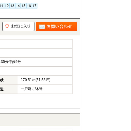
35分停歩2分
170.51㎡(51.58坪)
積
一戸建て/木造
造