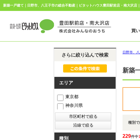
新築一戸建て｜日野市、八王子市の総合不動産｜ピタットハウス豊田駅前店・南大沢店
買
日野市、八
さらに絞り込んで検索
新築
エリア
東京都
神奈川県
種別で
229
件中
種別