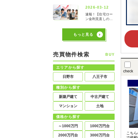
もっと見る
売買物件検索
BUY
エリアから探す
check
日野市
八王子市
種別から探す
新築戸建て
中古戸建て
マンション
土地
価格から探す
～1000万円
1000万円台
こちら
2000万円台
3000万円台
で掲載