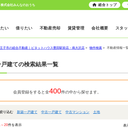
総合トップ
｜株式会社みんなのおうち
いたい
借りたい
不動産売却
賃貸管理
会社概要
スタッ
王子市の総合不動産｜ピタットハウス豊田駅前店・南大沢店
>
物件検索
>
不動産情報一
一戸建ての検索結果一覧
400
会員登録をすると全
件の中から探せます。
絞り込む
新築一戸建て
中古一戸建て
中古マンション
土地
1～20
件を表示
表