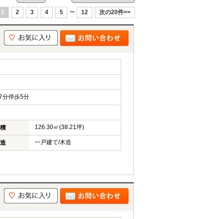
...
1
2
3
4
5
12
次の20件>>
7分停歩5分
126.30㎡(38.21坪)
積
一戸建て/木造
造