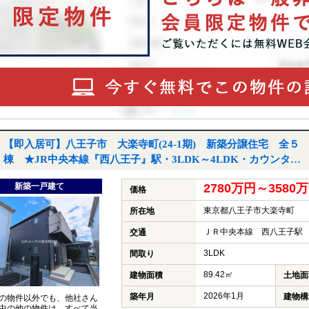
【即入居可】八王子市 大楽寺町(24-1期) 新築分譲住宅 全５
棟 ★JR中央本線『西八王子』駅・3LDK～4LDK・カウンター
ッチン・ウォークインクローゼット・パントリー・駐車２台可
新築一戸建て
2780万円～358
能・都市ガス★｜八王子市大楽寺町の新築一戸建て
価格
東京都八王子市大楽寺町
所在地
ＪＲ中央本線 西八王子駅 
交通
3LDK
間取り
89.42㎡
建物面積
土地面
2026年1月
築年月
建物構
の物件以外でも、他社さん
中の他の物件は、すべて当