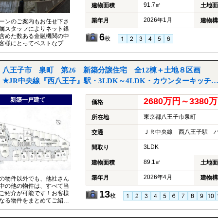
91.7㎡
建物面積
土地面
2026年1月
築年月
建物構
ーンのご案内もお任せ下さ
属スタッフによりネット銀
6
含めた数ある金融機関の中
枚
客様にとってベストなプラ
提案いたします！
八王子市 泉町 第26 新築分譲住宅 全12棟＋土地８区画
★JR中央線『西八王子』駅・3LDK～4LDK・カウンターキッチ
ン・小学校、中学校、スーパー、ドラッグストアが徒歩圏内★｜
新築一戸建て
2680万円～3380
八王子市泉町の新築一戸建て
価格
東京都八王子市泉町
所在地
ＪＲ中央線 西八王子駅 バ
交通
3LDK
間取り
89.1㎡
建物面積
土地面
2026年4月
築年月
建物構
の物件以外でも、他社さん
中の他の物件は、すべて当
13
ご紹介が可能です！お客様
枚
なる物件をまとめてご紹介
いただきますので、『〇〇
件も見たい！』とお気軽に