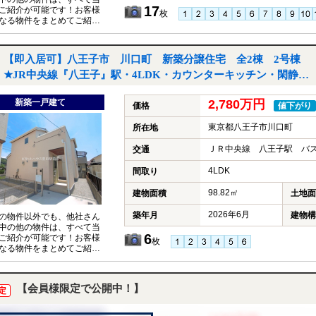
17
ご紹介が可能です！お客様
枚
なる物件をまとめてご紹介
いただきますので、『〇〇
件も見たい！』とお気軽に
付けください♪
【即入居可】八王子市 川口町 新築分譲住宅 全2棟 2号棟
★JR中央線『八王子』駅・4LDK・カウンターキッチン・閑静な
住宅街・本下水・駐車２台可能★｜八王子市川口町の新築一戸建
新築一戸建て
2,780万円
て
価格
値下がり
東京都八王子市川口町
所在地
ＪＲ中央線 八王子駅 バス
交通
4LDK
間取り
98.82㎡
建物面積
土地面
2026年6月
築年月
建物構
の物件以外でも、他社さん
中の他の物件は、すべて当
6
ご紹介が可能です！お客様
枚
なる物件をまとめてご紹介
いただきますので、『〇〇
件も見たい！』とお気軽に
付けください♪
【会員様限定で公開中！】
定