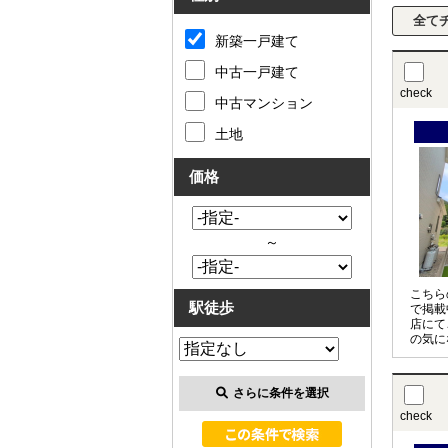
新築一戸建て
中古一戸建て
check
中古マンション
土地
価格
～
こちら
駅徒歩
で掲載
店にて
の気に
させて
〇の物
お申し
さらに条件を選択
check