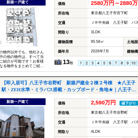
新築一戸建て
2580万円～288
一戸建て
価格
東京都八王子市宮下町
所在地
ＪＲ中央線 八王子駅 バス
交通
3LDK
間取り
95.58㎡
建物面積
土地面
2026年7月
築年月
建物構
の物件以外でも、他社さん
中の他の物件は、すべて当
13
ご紹介が可能です！お客様
枚
なる物件をまとめてご紹介
いただきますので、『〇〇
件も見たい！』とお気軽に
付けください♪
【即入居可】八王子市谷野町 新築戸建全２棟２号棟 ★八王子
駅・ZEH水準・ミラバス搭載・カップボード・角地★｜八王子市
谷野町の新築一戸建て
新築一戸建て
2,590万円
価格
値下がり
東京都八王子市谷野町
所在地
ＪＲ中央線 八王子駅 バス
交通
4LDK
間取り