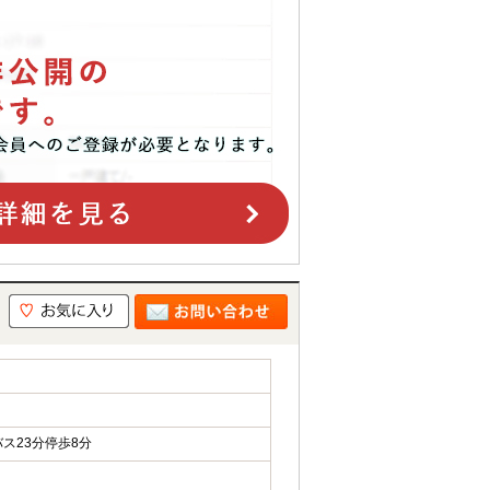
ス23分停歩8分