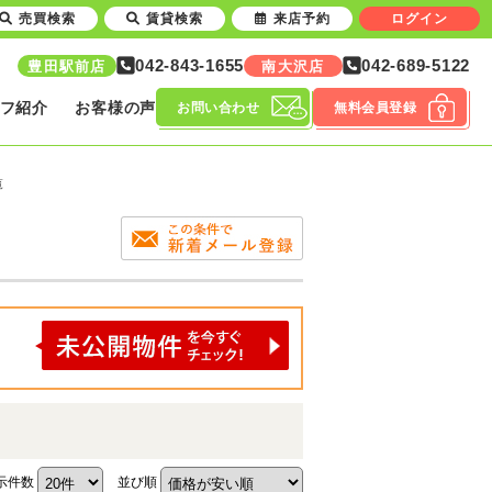
売買検索
賃貸検索
来店予約
ログイン
042-843-1655
042-689-5122
豊田駅前店
南大沢店
フ紹介
お客様の声
お問い合わせ
無料会員登録
覧
示件数
並び順