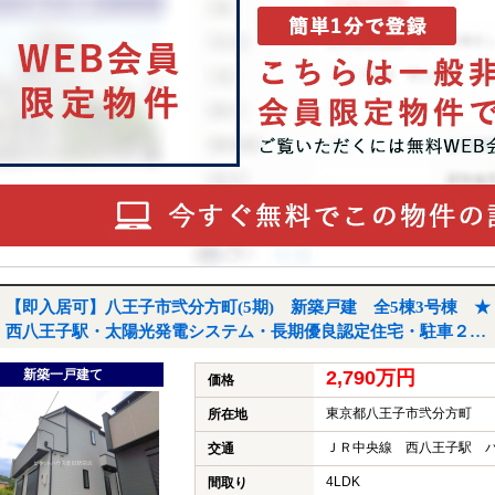
【即入居可】八王子市弐分方町(5期) 新築戸建 全5棟3号棟 ★
西八王子駅・太陽光発電システム・長期優良認定住宅・駐車２台
★｜八王子市弐分方町の新築一戸建て
新築一戸建て
2,790万円
価格
東京都八王子市弐分方町
所在地
ＪＲ中央線 西八王子駅 バ
交通
4LDK
間取り