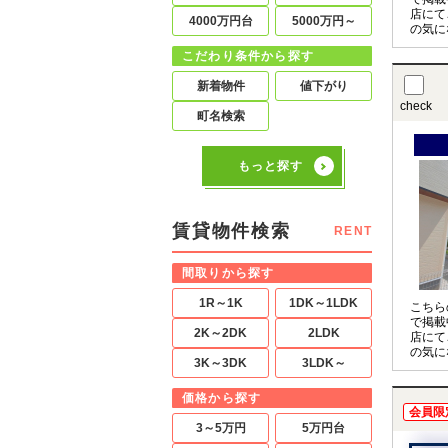
店にて
4000万円台
5000万円～
の気に
させて
こだわり条件から探す
〇の物
お申し
新着物件
値下がり
check
町名検索
もっと探す
賃貸物件検索
RENT
間取りから探す
1R～1K
1DK～1LDK
こちら
で掲載
2K～2DK
2LDK
店にて
の気に
3K～3DK
3LDK～
させて
〇の物
お申し
価格から探す
会員限
3～5万円
5万円台