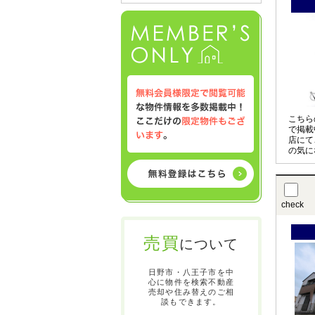
こちら
で掲載
店にて
の気に
させて
〇の物
お申し
check
売買
について
日野市・八王子市を中
心に物件を検索不動産
売却や住み替えのご相
談もできます。