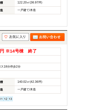
122.20㎡(36.97坪)
積
一戸建て/木造
造
万円 ※14号棟 終了
ス18分停歩2分
140.02㎡(42.36坪)
積
一戸建て/木造
造