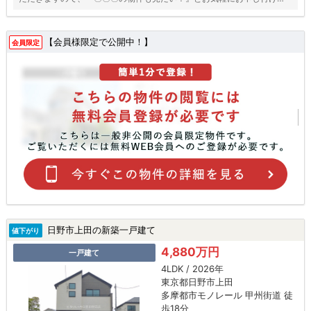
ださい♪
【会員様限定で公開中！】
会員限定
日野市上田の新築一戸建て
値下がり
4,880万円
一戸建て
4LDK / 2026年
東京都日野市上田
多摩都市モノレール 甲州街道 徒
歩18分