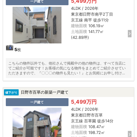
5,499万円
一戸建て
4LDK / 2026年
東京都日野市南平2丁目
京王線 南平 徒歩11分
建物面積
106.19㎡
土地面積
141.77㎡
(42.89坪)
5
枚
こちらの物件以外でも、他社さんで掲載中の他の物件は、すべて当店に
てご紹介が可能です！お客様の気になる物件をまとめてご紹介させてい
ただきますので、『〇〇〇の物件も見たい！』とお気軽にお申し付けく
ださい♪
日野市百草の新築一戸建て
値下がり
5,499万円
一戸建て
4LDK / 2026年
東京都日野市百草
京王線 百草園 徒歩14分
建物面積
108.47㎡
土地面積
198.72㎡