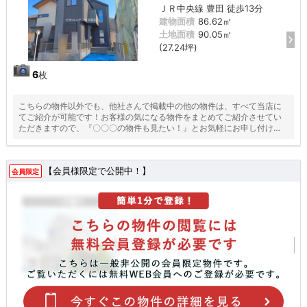
ＪＲ中央線 豊田 徒歩13分
建物面積
86.62㎡
土地面積
90.05㎡
(27.24坪)
6
枚
こちらの物件以外でも、他社さんで掲載中の他の物件は、すべて当店に
てご紹介が可能です！お客様の気になる物件をまとめてご紹介させてい
ただきますので、『〇〇〇の物件も見たい！』とお気軽にお申し付けく
ださい♪
【会員様限定で公開中！】
会員限定