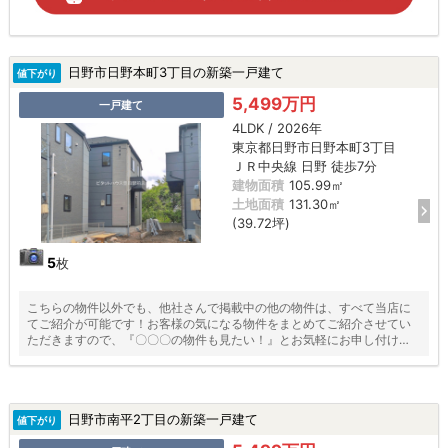
日野市日野本町3丁目の新築一戸建て
値下がり
5,499万円
一戸建て
4LDK / 2026年
東京都日野市日野本町3丁目
ＪＲ中央線 日野 徒歩7分
建物面積
105.99㎡
土地面積
131.30㎡
(39.72坪)
5
枚
こちらの物件以外でも、他社さんで掲載中の他の物件は、すべて当店に
てご紹介が可能です！お客様の気になる物件をまとめてご紹介させてい
ただきますので、『〇〇〇の物件も見たい！』とお気軽にお申し付けく
ださい♪
日野市南平2丁目の新築一戸建て
値下がり