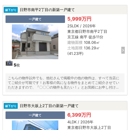
日野市南平2丁目の新築一戸建て
値下がり
5,999万円
一戸建て
2SLDK / 2026年
東京都日野市南平2丁目
京王線 南平 徒歩11分
建物面積
108.06㎡
土地面積
136.29㎡
(41.23坪)
5
枚
こちらの物件以外でも、他社さんで掲載中の他の物件は、すべて当店に
てご紹介が可能です！お客様の気になる物件をまとめてご紹介させてい
ただきますので、『〇〇〇の物件も見たい！』とお気軽にお申し付けく
ださい♪
日野市大坂上2丁目の新築一戸建て
値下がり
6,399万円
一戸建て
4LDK / 2026年
東京都日野市大坂上2丁目