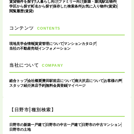
賃貸物件を探す
1人暮らし向け
ファミリー向け
新築・築浅
駅近物件
学区から探す
町名から探す
保存した検索条件
お気に入り物件(賃貸)
閲覧履歴(賃貸)
コンテンツ
CONTENTS
現地見学会情報
賃貸管理について
マンションカタログ
当社の不動産売却
インフォメーション
当社について
COMPANY
総合トップ
会社概要
豊田駅前店について
南大沢店について
お客様の声
スタッフ紹介
来店予約
無料会員登録
マイページ
【日野市|種別検索】
日野市の新築一戸建て
日野市の中古一戸建て
日野市の中古マンション
日野市の土地