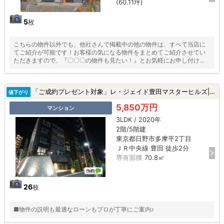
(60.11坪)
5
枚
こちらの物件以外でも、他社さんで掲載中の他の物件は、すべて当店に
てご紹介が可能です！お客様の気になる物件をまとめてご紹介させてい
ただきますので、『〇〇〇の物件も見たい！』とお気軽にお申し付けく
ださい♪
「ご成約プレゼント対象」レ・ジェイド豊田マスターヒルズ|日野市多摩平2丁目の中古マンション
値下がり
5,850万円
マンション
3LDK / 2020年
2階/5階建
東京都日野市多摩平2丁目
ＪＲ中央線 豊田 徒歩2分
専有面積
70.8㎡
26
枚
■物件の説明も最適なローンもプロが丁寧にご案内♪