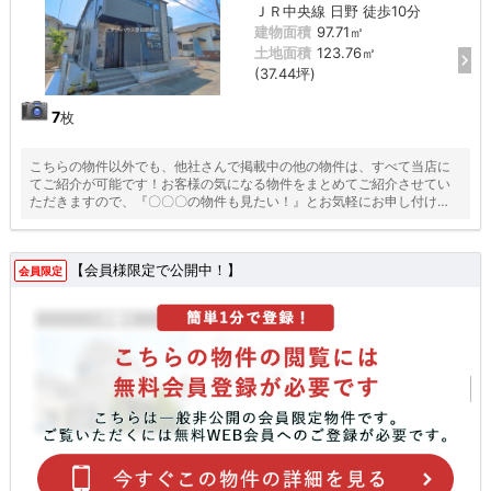
ＪＲ中央線 日野 徒歩10分
建物面積
97.71㎡
土地面積
123.76㎡
(37.44坪)
7
枚
こちらの物件以外でも、他社さんで掲載中の他の物件は、すべて当店に
てご紹介が可能です！お客様の気になる物件をまとめてご紹介させてい
ただきますので、『〇〇〇の物件も見たい！』とお気軽にお申し付けく
ださい♪
【会員様限定で公開中！】
会員限定