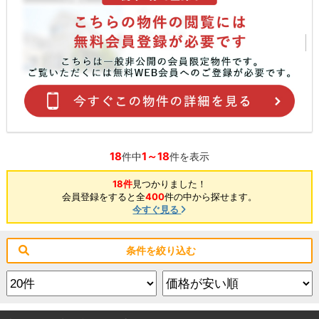
18
1～18
件中
件を表示
18件
見つかりました！
会員登録をすると全
400
件の中から探せます。
今すぐ見る
条件を絞り込む