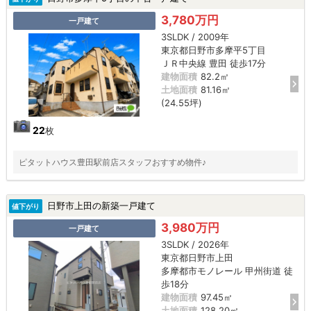
3,780万円
一戸建て
3SLDK / 2009年
東京都日野市多摩平5丁目
ＪＲ中央線 豊田 徒歩17分
建物面積
82.2㎡
土地面積
81.16㎡
(24.55坪)
22
枚
ピタットハウス豊田駅前店スタッフおすすめ物件♪
日野市上田の新築一戸建て
値下がり
3,980万円
一戸建て
3SLDK / 2026年
東京都日野市上田
多摩都市モノレール 甲州街道 徒
歩18分
建物面積
97.45㎡
土地面積
128.20㎡