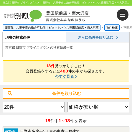
東京都 日野市 プライスダウン ｜日野市、八王子市の総合不動産｜ピタットハウス豊田駅前店・南大沢店｜株式会社みんなのおうち
日野市、八王子市の総合不動産｜ピタットハウス豊田駅前店・南大沢店
>
物件検索
>
不動
現在の検索条件
さらに条件を絞り込む
東京都 日野市 プライスダウン の検索結果一覧
18件
見つかりました！
会員登録をすると全
400
件の中から探せます。
今すぐ見る
条件を絞り込む
18
1～18
件中
件を表示
日野市多摩平5丁目の中古一戸建て
値下がり