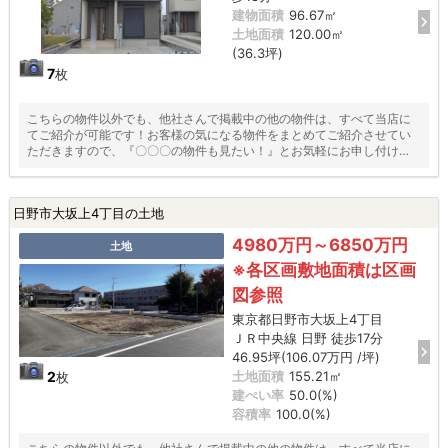
建物面積
96.67㎡
土地面積
120.00㎡
(36.3坪)
7
枚
こちらの物件以外でも、他社さんで掲載中の他の物件は、すべて当店に
てご紹介が可能です！お客様の気になる物件をまとめてご紹介させてい
ただきますので、『〇〇〇の物件も見たい！』とお気軽にお申し付けく
ださい♪
日野市大坂上4丁目の土地
4980万円～6850万円
土地
※各区画敷地面積は区画
図参照
東京都日野市大坂上4丁目
ＪＲ中央線 日野 徒歩17分
46.95坪(106.07万円 /坪)
2
土地面積
155.21㎡
枚
建ぺい率
50.0(%)
容積率
100.0(%)