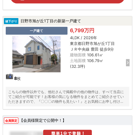
日野市旭が丘1丁目の新築一戸建て
値下がり
6,799万円
一戸建て
4LDK / 2026年
東京都日野市旭が丘1丁目
ＪＲ中央線 豊田 徒歩9分
建物面積
106.61㎡
土地面積
106.79㎡
(32.3坪)
8
枚
こちらの物件以外でも、他社さんで掲載中の他の物件は、すべて当店に
てご紹介が可能です！お客様の気になる物件をまとめてご紹介させてい
ただきますので、『〇〇〇の物件も見たい！』とお気軽にお申し付けく
ださい♪
【会員様限定で公開中！】
会員限定