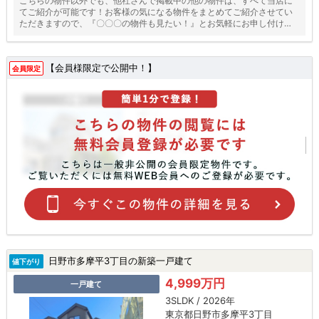
こちらの物件以外でも、他社さんで掲載中の他の物件は、すべて当店に
てご紹介が可能です！お客様の気になる物件をまとめてご紹介させてい
ただきますので、『〇〇〇の物件も見たい！』とお気軽にお申し付けく
ださい♪
【会員様限定で公開中！】
会員限定
日野市多摩平3丁目の新築一戸建て
値下がり
4,999万円
一戸建て
3SLDK / 2026年
東京都日野市多摩平3丁目