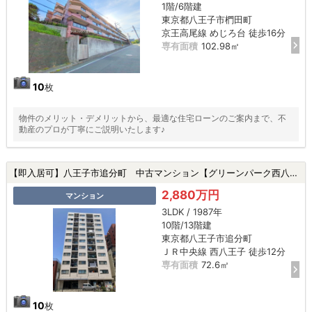
1階/6階建
東京都八王子市椚田町
京王高尾線 めじろ台 徒歩16分
専有面積
102.98㎡
10
枚
物件のメリット・デメリットから、最適な住宅ローンのご案内まで、不
動産のプロが丁寧にご説明いたします♪
【即入居可】八王子市追分町 中古マンション【グリーンパーク西八王子】★西八王子駅・駅徒歩15分以内・新規リフォーム・ペット飼育可・新耐震基準★|八王子市追分町の中古マンション
2,880万円
マンション
3LDK / 1987年
10階/13階建
東京都八王子市追分町
ＪＲ中央線 西八王子 徒歩12分
専有面積
72.6㎡
10
枚