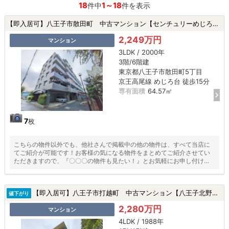
18
1～18
件中
件を表示
【即入居可】八王子市散田町 中古マンション【センチュリーめじろ台】★めじろ台駅・駅徒歩15分以内・新規リフォーム・ペット飼育可★|八王子市散田町5丁目の中古マンション
2,249万円
マンション
3LDK / 2000年
3階/6階建
東京都八王子市散田町5丁目
京王高尾線 めじろ台 徒歩15分
専有面積
64.57㎡
7
枚
こちらの物件以外でも、他社さんで掲載中の他の物件は、すべて当店に
てご紹介が可能です！お客様の気になる物件をまとめてご紹介させてい
ただきますので、『〇〇〇の物件も見たい！』とお気軽にお申し付けく
ださい♪
【即入居可】八王子市打越町 中古マンション【八王子北野台パークホームズ】 ★北野駅・駅徒歩10分以内・新規リフォーム・東南角部屋・管理費修繕費2年売主負担★|八王子市打越町の中古マンション
値下がり
2,280万円
マンション
4LDK / 1988年