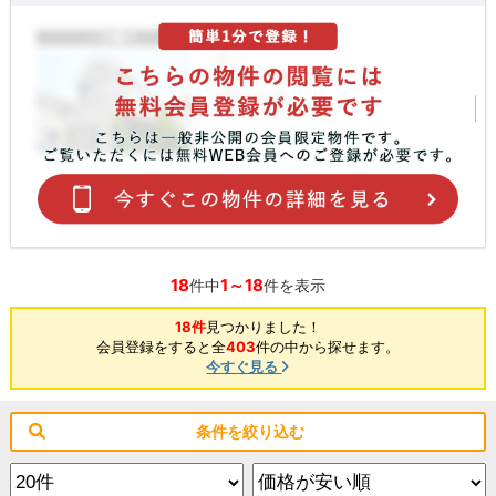
18
1～18
件中
件を表示
18件
見つかりました！
会員登録をすると全
403
件の中から探せます。
今すぐ見る
条件を絞り込む