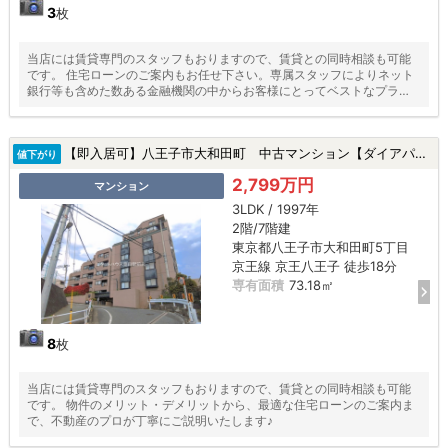
3
枚
当店には賃貸専門のスタッフもおりますので、賃貸との同時相談も可能
です。 住宅ローンのご案内もお任せ下さい。専属スタッフによりネット
銀行等も含めた数ある金融機関の中からお客様にとってベストなプラン
をご提案いたします！
【即入居可】八王子市大和田町 中古マンション【ダイアパレス八王子富士見台】★京王八王子駅・新規リフォーム・南東角部屋・食洗機★|八王子市大和田町5丁目の中古マンション
値下がり
2,799万円
マンション
3LDK / 1997年
2階/7階建
東京都八王子市大和田町5丁目
京王線 京王八王子 徒歩18分
専有面積
73.18㎡
8
枚
当店には賃貸専門のスタッフもおりますので、賃貸との同時相談も可能
です。 物件のメリット・デメリットから、最適な住宅ローンのご案内ま
で、不動産のプロが丁寧にご説明いたします♪