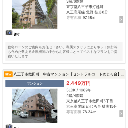
3階/6階建
東京都八王子市打越町
京王高尾線 北野 徒歩8分
専有面積
97.58㎡
8
枚
住宅ローンのご案内もお任せ下さい。専属スタッフによりネット銀行等
も含めた数ある金融機関の中からお客様にとってベストなプランをご提
案いたします！
八王子市散田町 中古マンション【セントラルコートめじろ台】★めじろ台駅・新規リフォーム・三方角部屋★|八王子市散田町5丁目の中古マンション
NEW
2,449万円
マンション
3LDK / 1989年
4階/4階建
東京都八王子市散田町5丁目
京王高尾線 めじろ台 徒歩15分
専有面積
78.34㎡