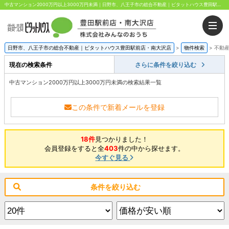
中古マンション2000万円以上3000万円未満｜日野市、八王子市の総合不動産｜ピタットハウス豊田駅前店・南大沢店｜株式会社みんなのおうち
日野市、八王子市の総合不動産｜ピタットハウス豊田駅前店・南大沢店
>
物件検索
>
不動
現在の検索条件
さらに条件を絞り込む
中古マンション2000万円以上3000万円未満の検索結果一覧
この条件で新着メールを登録
18件
見つかりました！
会員登録をすると全
403
件の中から探せます。
今すぐ見る
条件を絞り込む