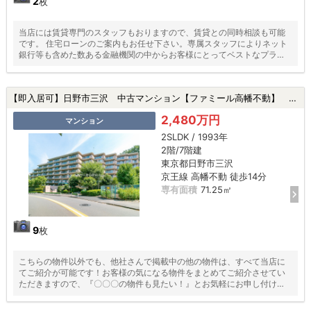
2
枚
当店には賃貸専門のスタッフもおりますので、賃貸との同時相談も可能
です。 住宅ローンのご案内もお任せ下さい。専属スタッフによりネット
銀行等も含めた数ある金融機関の中からお客様にとってベストなプラン
をご提案いたします！
【即入居可】日野市三沢 中古マンション【ファミール高幡不動】 ★高幡不動駅・新規リフォーム・ペット飼育可★|日野市三沢の中古マンション
2,480万円
マンション
2SLDK / 1993年
2階/7階建
東京都日野市三沢
京王線 高幡不動 徒歩14分
専有面積
71.25㎡
9
枚
こちらの物件以外でも、他社さんで掲載中の他の物件は、すべて当店に
てご紹介が可能です！お客様の気になる物件をまとめてご紹介させてい
ただきますので、『〇〇〇の物件も見たい！』とお気軽にお申し付けく
ださい♪