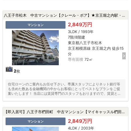
八王子市松木 中古マンション【クレール・ボア】★京王堀之内駅・新規リフォーム・上階フロア・宅配ボックス★|八王子市松木の中古マンション
2,849万円
マンション
3LDK / 1993年
7階/8階建
東京都八王子市松木
京王相模原線 京王堀之内 徒歩15
分
専有面積
72㎡
2
枚
住宅ローンのご案内もお任せ下さい。専属スタッフによりネット銀行等
も含めた数ある金融機関の中からお客様にとってベストなプランをご提
案いたします！ 当店には賃貸専門のスタッフもおりますので、賃貸との
同時相談も可能です。
【即入居可】八王子市椚田町 中古マンション【マイキャッスル椚田】★めじろ台駅・新規リフォーム・南東角部屋・ペット飼育可・専有面積100平米超★|八王子市椚田町の中古マンション
2,849万円
マンション
4LDK / 2003年