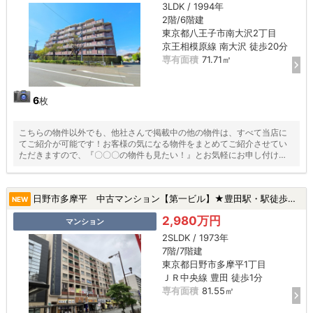
3LDK / 1994年
2階/6階建
東京都八王子市南大沢2丁目
京王相模原線 南大沢 徒歩20分
専有面積
71.71㎡
6
枚
こちらの物件以外でも、他社さんで掲載中の他の物件は、すべて当店に
てご紹介が可能です！お客様の気になる物件をまとめてご紹介させてい
ただきますので、『〇〇〇の物件も見たい！』とお気軽にお申し付けく
ださい♪
日野市多摩平 中古マンション【第一ビル】★豊田駅・駅徒歩１分・新規リフォーム・ペット飼育可・最上階★|日野市多摩平1丁目の中古マンション
NEW
2,980万円
マンション
2SLDK / 1973年
7階/7階建
東京都日野市多摩平1丁目
ＪＲ中央線 豊田 徒歩1分
専有面積
81.55㎡