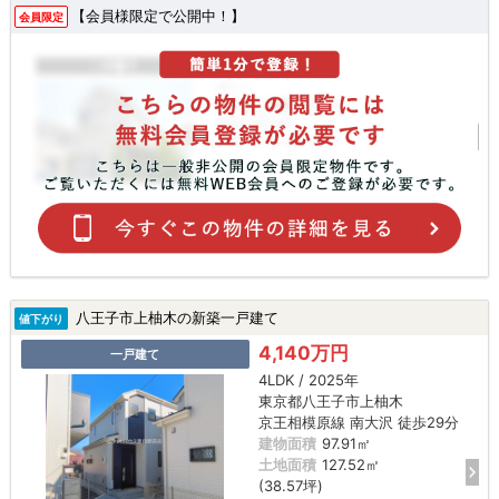
【会員様限定で公開中！】
会員限定
八王子市上柚木の新築一戸建て
値下がり
4,140万円
一戸建て
4LDK / 2025年
東京都八王子市上柚木
京王相模原線 南大沢 徒歩29分
建物面積
97.91㎡
土地面積
127.52㎡
(38.57坪)