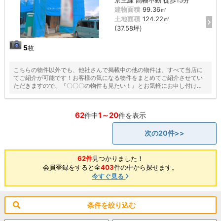
建物面積
99.36㎡
土地面積
124.22㎡
(37.58坪)
5
枚
こちらの物件以外でも、他社さんで掲載中の他の物件は、すべて当店に
てご紹介が可能です！お客様の気になる物件をまとめてご紹介させてい
ただきますので、『〇〇〇の物件も見たい！』とお気軽にお申し付けく
ださい♪
62
1～20
件中
件を表示
次の20件>>
62件
見つかりました！
会員登録をすると全
403
件の中から探せます。
今すぐ見る
条件を絞り込む