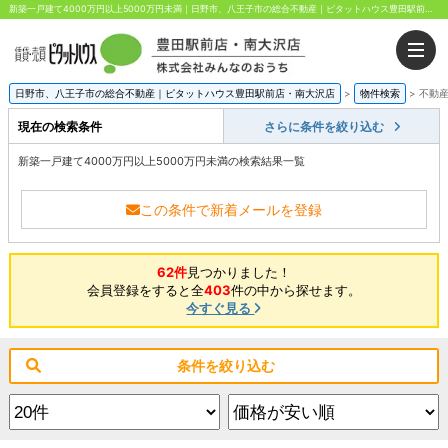
新築一戸建て4000万円以上5000万円未満｜日野市、八王子市の総合不動産｜ピタットハウス豊田駅前店・南大沢店｜株式会社みんなのおうち
日野市、八王子市の総合不動産｜ピタットハウス豊田駅前店・南大沢店
>
物件検索
>
不動
現在の検索条件
さらに条件を絞り込む
新築一戸建て4000万円以上5000万円未満の検索結果一覧
この条件で新着メールを登録
62件
見つかりました！
会員登録をすると全
403
件の中から探せます。
今すぐ見る
条件を絞り込む