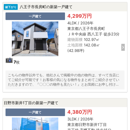
八王子市長房町の新築一戸建て
値下がり
4,299万円
一戸建て
4LDK / 2026年
東京都八王子市長房町
ＪＲ中央線 西八王子 徒歩23分
建物面積
102.97㎡
土地面積
142.08㎡
(42.98坪)
7
枚
こちらの物件以外でも、他社さんで掲載中の他の物件は、すべて当店に
てご紹介が可能です！お客様の気になる物件をまとめてご紹介させてい
ただきますので、『〇〇〇の物件も見たい！』とお気軽にお申し付けく
ださい♪
日野市新井1丁目の新築一戸建て
4,380万円
一戸建て
3LDK / 2026年
東京都日野市新井1丁目
京王線 高幡不動 徒歩15分