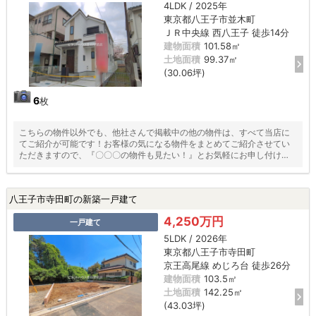
4LDK / 2025年
東京都八王子市並木町
ＪＲ中央線 西八王子 徒歩14分
建物面積
101.58㎡
土地面積
99.37㎡
(30.06坪)
6
枚
こちらの物件以外でも、他社さんで掲載中の他の物件は、すべて当店に
てご紹介が可能です！お客様の気になる物件をまとめてご紹介させてい
ただきますので、『〇〇〇の物件も見たい！』とお気軽にお申し付けく
ださい♪
八王子市寺田町の新築一戸建て
4,250万円
一戸建て
5LDK / 2026年
東京都八王子市寺田町
京王高尾線 めじろ台 徒歩26分
建物面積
103.5㎡
土地面積
142.25㎡
(43.03坪)