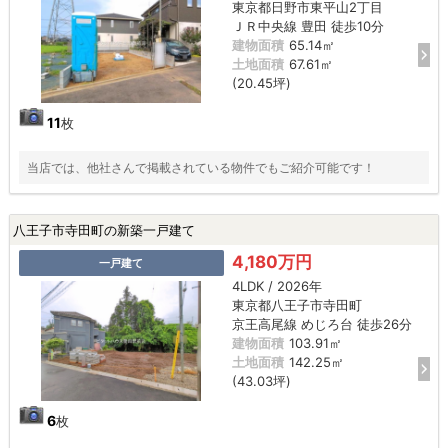
東京都日野市東平山2丁目
ＪＲ中央線 豊田 徒歩10分
建物面積
65.14㎡
土地面積
67.61㎡
(20.45坪)
11
枚
当店では、他社さんで掲載されている物件でもご紹介可能です！
八王子市寺田町の新築一戸建て
4,180万円
一戸建て
4LDK / 2026年
東京都八王子市寺田町
京王高尾線 めじろ台 徒歩26分
建物面積
103.91㎡
土地面積
142.25㎡
(43.03坪)
6
枚