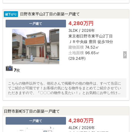
日野市東平山2丁目の新築一戸建て
値下がり
4,280万円
一戸建て
3LDK / 2026年
東京都日野市東平山2丁目
ＪＲ中央線 豊田 徒歩19分
建物面積
74.52㎡
土地面積
96.65㎡
(29.24坪)
7
枚
こちらの物件以外でも、他社さんで掲載中の他の物件は、すべて当店に
てご紹介が可能です！お客様の気になる物件をまとめてご紹介させてい
ただきますので、『〇〇〇の物件も見たい！』とお気軽にお申し付けく
ださい♪
日野市新町5丁目の新築一戸建て
4,280万円
一戸建て
4LDK / 2026年