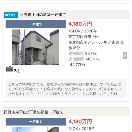
日野市上田の新築一戸建て
値下がり
4,180万円
一戸建て
4SLDK / 2026年
東京都日野市上田
多摩都市モノレール 甲州街道 徒
歩18分
建物面積
97.71㎡
土地面積
148.01㎡
(44.77坪)
7
枚
こちらの物件以外でも、他社さんで掲載中の他の物件は、すべて当店に
てご紹介が可能です！お客様の気になる物件をまとめてご紹介させてい
ただきますので、『〇〇〇の物件も見たい！』とお気軽にお申し付けく
ださい♪
日野市東平山2丁目の新築一戸建て
4,180万円
一戸建て
3LDK / 2026年