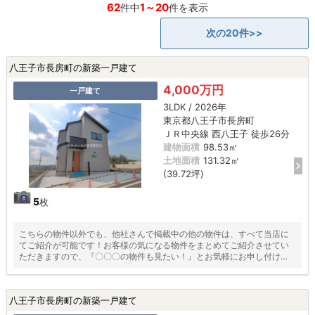
62
1～20
件中
件を表示
次の20件>>
八王子市長房町の新築一戸建て
4,000万円
一戸建て
3LDK / 2026年
東京都八王子市長房町
ＪＲ中央線 西八王子 徒歩26分
建物面積
98.53㎡
土地面積
131.32㎡
(39.72坪)
5
枚
こちらの物件以外でも、他社さんで掲載中の他の物件は、すべて当店に
てご紹介が可能です！お客様の気になる物件をまとめてご紹介させてい
ただきますので、『〇〇〇の物件も見たい！』とお気軽にお申し付けく
ださい♪
八王子市長房町の新築一戸建て