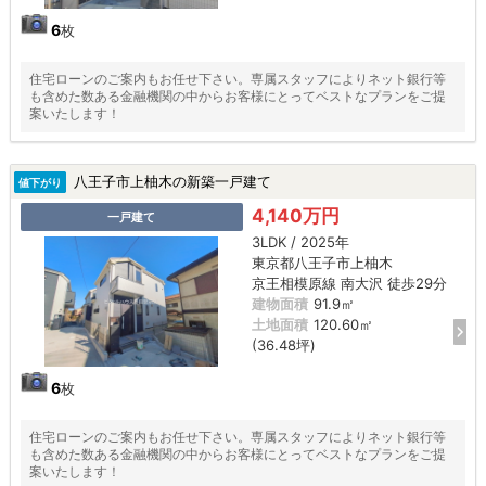
6
枚
住宅ローンのご案内もお任せ下さい。専属スタッフによりネット銀行等
も含めた数ある金融機関の中からお客様にとってベストなプランをご提
案いたします！
八王子市上柚木の新築一戸建て
値下がり
4,140万円
一戸建て
3LDK / 2025年
東京都八王子市上柚木
京王相模原線 南大沢 徒歩29分
建物面積
91.9㎡
土地面積
120.60㎡
(36.48坪)
6
枚
住宅ローンのご案内もお任せ下さい。専属スタッフによりネット銀行等
も含めた数ある金融機関の中からお客様にとってベストなプランをご提
案いたします！