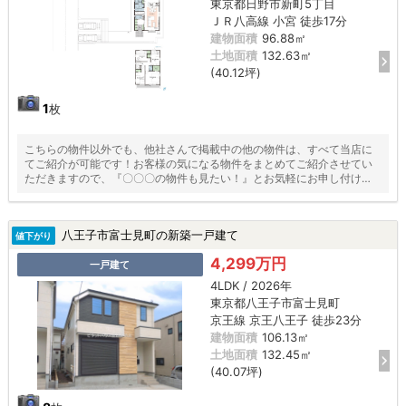
東京都日野市新町5丁目
ＪＲ八高線 小宮 徒歩17分
建物面積
96.88㎡
土地面積
132.63㎡
(40.12坪)
1
枚
こちらの物件以外でも、他社さんで掲載中の他の物件は、すべて当店に
てご紹介が可能です！お客様の気になる物件をまとめてご紹介させてい
ただきますので、『〇〇〇の物件も見たい！』とお気軽にお申し付けく
ださい♪
八王子市富士見町の新築一戸建て
値下がり
4,299万円
一戸建て
4LDK / 2026年
東京都八王子市富士見町
京王線 京王八王子 徒歩23分
建物面積
106.13㎡
土地面積
132.45㎡
(40.07坪)