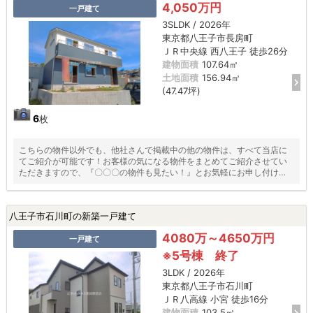
4,050万円
一戸建て
3SLDK / 2026年
東京都八王子市長房町
ＪＲ中央線 西八王子 徒歩26分
建物面積
107.64㎡
土地面積
156.94㎡
(47.47坪)
6
枚
こちらの物件以外でも、他社さんで掲載中の他の物件は、すべて当店に
てご紹介が可能です！お客様の気になる物件をまとめてご紹介させてい
ただきますので、『〇〇〇の物件も見たい！』とお気軽にお申し付けく
ださい♪
八王子市石川町の新築一戸建て
4080万～4650万円
一戸建て
※5号棟 終了
3LDK / 2026年
東京都八王子市石川町
ＪＲ八高線 小宮 徒歩16分
建物面積
103.5㎡