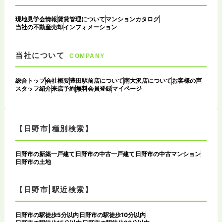
現地見学会情報
賃貸管理について
マンションカタログ
当社の不動産売却
インフォメーション
当社について
COMPANY
総合トップ
会社概要
豊田駅前店について
南大沢店について
お客様の声
スタッフ紹介
来店予約
無料会員登録
マイページ
【日野市|種別検索】
日野市の新築一戸建て
日野市の中古一戸建て
日野市の中古マンション
日野市の土地
【日野市|駅近検索】
日野市の駅徒歩5分以内
日野市の駅徒歩10分以内