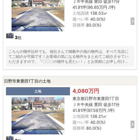
ＪＲ中央線 豊田 徒歩17分
41.91坪(96.65万円 /坪)
土地面積
138.53㎡
建ぺい率
40.0(%)
容積率
80.0(%)
3
枚
こちらの物件以外でも、他社さんで掲載中の他の物件は、すべて当店に
てご紹介が可能です！お客様の気になる物件をまとめてご紹介させてい
ただきますので、『〇〇〇の物件も見たい！』とお気軽にお申し付けく
ださい♪
日野市東豊田1丁目の土地
4,080万円
土地
東京都日野市東豊田1丁目
ＪＲ中央線 豊田 徒歩17分
41.81坪(97.59万円 /坪)
土地面積
138.21㎡
建ぺい率
40.0(%)
容積率
80.0(%)