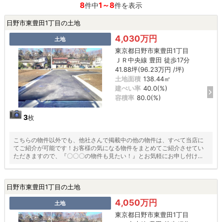
8
1～8
件中
件を表示
日野市東豊田1丁目の土地
4,030万円
土地
東京都日野市東豊田1丁目
ＪＲ中央線 豊田 徒歩17分
41.88坪(96.23万円 /坪)
土地面積
138.44㎡
建ぺい率
40.0(%)
容積率
80.0(%)
3
枚
こちらの物件以外でも、他社さんで掲載中の他の物件は、すべて当店に
てご紹介が可能です！お客様の気になる物件をまとめてご紹介させてい
ただきますので、『〇〇〇の物件も見たい！』とお気軽にお申し付けく
ださい♪
日野市東豊田1丁目の土地
4,050万円
土地
東京都日野市東豊田1丁目