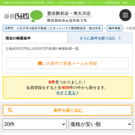
土地4000万円以上5000万円未満｜日野市、八王子市の総合不動産｜ピタットハウス豊田駅前店・南大沢店｜株式会社みんなのおうち
日野市、八王子市の総合不動産｜ピタットハウス豊田駅前店・南大沢店
>
物件検索
>
不動
現在の検索条件
さらに条件を絞り込む
土地4000万円以上5000万円未満の検索結果一覧
この条件で新着メールを登録
8件
見つかりました！
会員登録をすると全
405
件の中から探せます。
今すぐ見る
条件を絞り込む