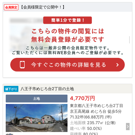
【会員様限定で公開中！】
会員限定
八王子市めじろ台2丁目の土地
値下がり
4,770万円
土地
東京都八王子市めじろ台2丁目
京王高尾線 めじろ台 徒歩5分
71.32坪(66.88万円 /坪)
土地面積
235.77㎡ (公簿)
建ぺい率
50.0(%)
容積率
80.0(%)