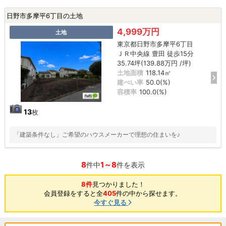
日野市多摩平6丁目の土地
4,999万円
土地
東京都日野市多摩平6丁目
ＪＲ中央線 豊田 徒歩15分
35.74坪(139.88万円 /坪)
土地面積
118.14㎡
建ぺい率
50.0(%)
容積率
100.0(%)
13
枚
「建築条件なし」ご希望のハウスメーカーで理想の住まいを♪
8
1～8
件中
件を表示
8件
見つかりました！
会員登録をすると全
405
件の中から探せます。
今すぐ見る