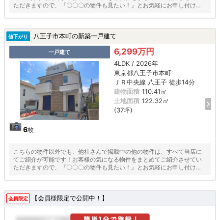
ただきますので、『〇〇〇の物件も見たい！』とお気軽にお申し付けく
ださい♪
八王子市本町の新築一戸建て
値下がり
6,299万円
一戸建て
4LDK / 2026年
東京都八王子市本町
ＪＲ中央線 八王子 徒歩14分
建物面積
110.41㎡
土地面積
122.32㎡
(37坪)
6
枚
こちらの物件以外でも、他社さんで掲載中の他の物件は、すべて当店に
てご紹介が可能です！お客様の気になる物件をまとめてご紹介させてい
ただきますので、『〇〇〇の物件も見たい！』とお気軽にお申し付けく
ださい♪
【会員様限定で公開中！】
会員限定