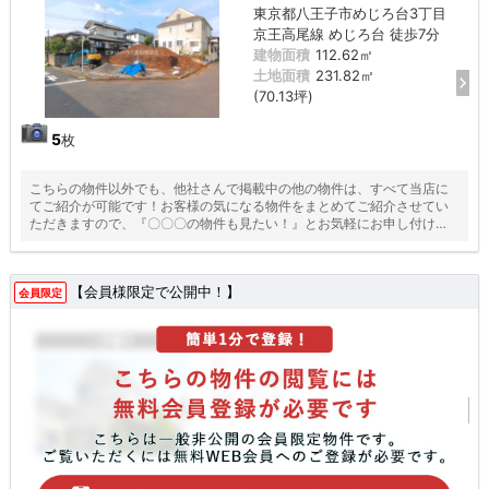
東京都八王子市めじろ台3丁目
京王高尾線 めじろ台 徒歩7分
建物面積
112.62㎡
土地面積
231.82㎡
(70.13坪)
5
枚
こちらの物件以外でも、他社さんで掲載中の他の物件は、すべて当店に
てご紹介が可能です！お客様の気になる物件をまとめてご紹介させてい
ただきますので、『〇〇〇の物件も見たい！』とお気軽にお申し付けく
ださい♪
【会員様限定で公開中！】
会員限定