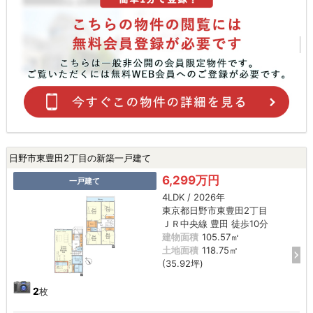
日野市東豊田2丁目の新築一戸建て
6,299万円
一戸建て
4LDK / 2026年
東京都日野市東豊田2丁目
ＪＲ中央線 豊田 徒歩10分
建物面積
105.57㎡
土地面積
118.75㎡
(35.92坪)
2
枚