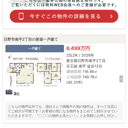
日野市南平2丁目の新築一戸建て
6,499万円
一戸建て
2SLDK / 2026年
東京都日野市南平2丁目
京王線 南平 徒歩12分
建物面積
116.46㎡
土地面積
149.78㎡
(45.31坪)
3
枚
こちらの物件以外でも、他社さんで掲載中の他の物件は、すべて当店に
てご紹介が可能です！お客様の気になる物件をまとめてご紹介させてい
ただきますので、『〇〇〇の物件も見たい！』とお気軽にお申し付けく
ださい♪