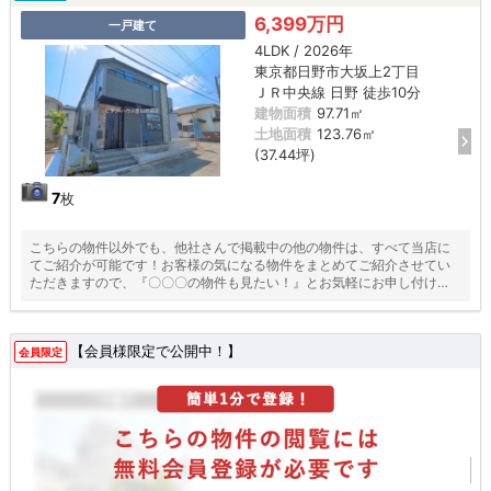
6,399万円
一戸建て
4LDK / 2026年
東京都日野市大坂上2丁目
ＪＲ中央線 日野 徒歩10分
建物面積
97.71㎡
土地面積
123.76㎡
(37.44坪)
7
枚
こちらの物件以外でも、他社さんで掲載中の他の物件は、すべて当店に
てご紹介が可能です！お客様の気になる物件をまとめてご紹介させてい
ただきますので、『〇〇〇の物件も見たい！』とお気軽にお申し付けく
ださい♪
【会員様限定で公開中！】
会員限定