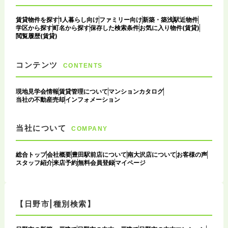
賃貸物件を探す
1人暮らし向け
ファミリー向け
新築・築浅
駅近物件
学区から探す
町名から探す
保存した検索条件
お気に入り物件(賃貸)
閲覧履歴(賃貸)
コンテンツ
CONTENTS
現地見学会情報
賃貸管理について
マンションカタログ
当社の不動産売却
インフォメーション
当社について
COMPANY
総合トップ
会社概要
豊田駅前店について
南大沢店について
お客様の声
スタッフ紹介
来店予約
無料会員登録
マイページ
【日野市|種別検索】