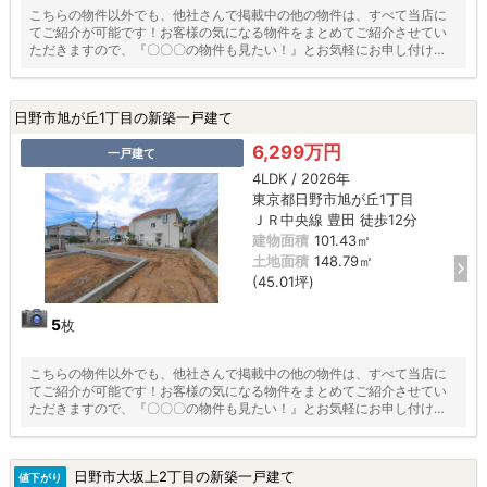
こちらの物件以外でも、他社さんで掲載中の他の物件は、すべて当店に
てご紹介が可能です！お客様の気になる物件をまとめてご紹介させてい
ただきますので、『〇〇〇の物件も見たい！』とお気軽にお申し付けく
ださい♪
日野市旭が丘1丁目の新築一戸建て
6,299万円
一戸建て
4LDK / 2026年
東京都日野市旭が丘1丁目
ＪＲ中央線 豊田 徒歩12分
建物面積
101.43㎡
土地面積
148.79㎡
(45.01坪)
5
枚
こちらの物件以外でも、他社さんで掲載中の他の物件は、すべて当店に
てご紹介が可能です！お客様の気になる物件をまとめてご紹介させてい
ただきますので、『〇〇〇の物件も見たい！』とお気軽にお申し付けく
ださい♪
日野市大坂上2丁目の新築一戸建て
値下がり