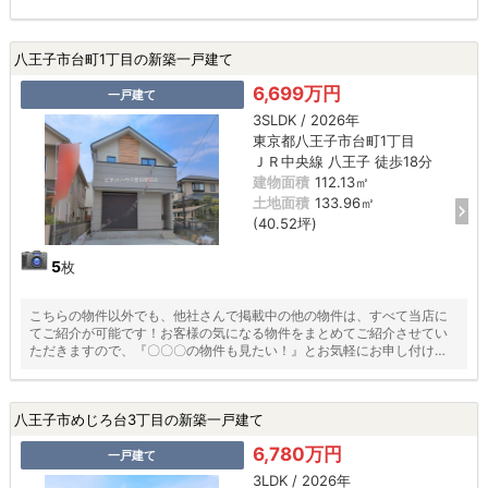
八王子市台町1丁目の新築一戸建て
6,699万円
一戸建て
3SLDK / 2026年
東京都八王子市台町1丁目
ＪＲ中央線 八王子 徒歩18分
建物面積
112.13㎡
土地面積
133.96㎡
(40.52坪)
5
枚
こちらの物件以外でも、他社さんで掲載中の他の物件は、すべて当店に
てご紹介が可能です！お客様の気になる物件をまとめてご紹介させてい
ただきますので、『〇〇〇の物件も見たい！』とお気軽にお申し付けく
ださい♪
八王子市めじろ台3丁目の新築一戸建て
6,780万円
一戸建て
3LDK / 2026年