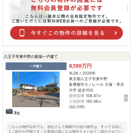
八王子市東中野の新築一戸建て
6,199万円
一戸建て
4LDK / 2026年
東京都八王子市東中野
多摩都市モノレール 大塚・帝京
大学 徒歩10分
建物面積
108.47㎡
土地面積
165.66㎡
(50.11坪)
7
枚
こちらの物件以外でも、他社さんで掲載中の他の物件は、すべて当店に
てご紹介が可能です！お客様の気になる物件をまとめてご紹介させてい