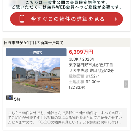
日野市旭が丘1丁目の新築一戸建て
6,399万円
一戸建て
3LDK / 2026年
東京都日野市旭が丘1丁目
ＪＲ中央線 豊田 徒歩12分
建物面積
91.52㎡
土地面積
92.00㎡
(27.83坪)
5
枚
こちらの物件以外でも、他社さんで掲載中の他の物件は、すべて当店に
てご紹介が可能です！お客様の気になる物件をまとめてご紹介させてい
ただきますので、『〇〇〇の物件も見たい！』とお気軽にお申し付けく
ださい♪