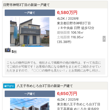
日野市神明3丁目の新築一戸建て
6,580万円
一戸建て
4LDK / 2026年
東京都日野市神明3丁目
ＪＲ中央線 日野 徒歩12分
建物面積
106.16㎡
土地面積
116.95㎡
(35.38坪)
5
枚
こちらの物件以外でも、他社さんで掲載中の他の物件は、すべて当店に
てご紹介が可能です！お客様の気になる物件をまとめてご紹介させてい
ただきますので、『〇〇〇の物件も見たい！』とお気軽にお申し付けく
ださい♪
八王子市めじろ台3丁目の新築一戸建て
値下がり
6,650万円
一戸建て
4LDK / 2025年
東京都八王子市めじろ台3丁目
京王高尾線 めじろ台 徒歩6分