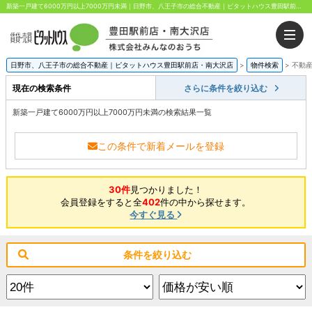
新築一戸建て6000万円以上7000万円未満｜日野市、八王子市の総合不動産｜ピタットハウス豊田駅前店・南大沢店｜株式会社みんなのおうち
日野市、八王子市の総合不動産｜ピタットハウス豊田駅前店・南大沢店
>
物件検索
>
不動
現在の検索条件
さらに条件を絞り込む
新築一戸建て6000万円以上7000万円未満の検索結果一覧
この条件で新着メールを登録
30件
見つかりました！
会員登録をすると全
402
件の中から探せます。
今すぐ見る
条件を絞り込む