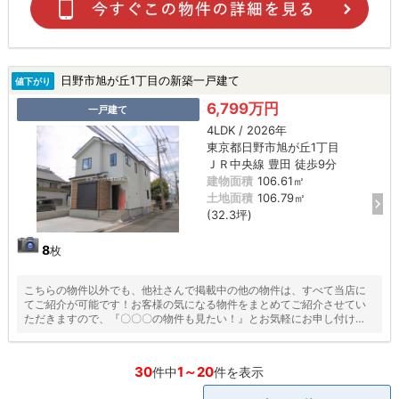
日野市旭が丘1丁目の新築一戸建て
値下がり
6,799万円
一戸建て
4LDK / 2026年
東京都日野市旭が丘1丁目
ＪＲ中央線 豊田 徒歩9分
建物面積
106.61㎡
土地面積
106.79㎡
(32.3坪)
8
枚
こちらの物件以外でも、他社さんで掲載中の他の物件は、すべて当店に
てご紹介が可能です！お客様の気になる物件をまとめてご紹介させてい
ただきますので、『〇〇〇の物件も見たい！』とお気軽にお申し付けく
ださい♪
30
1～20
件中
件を表示