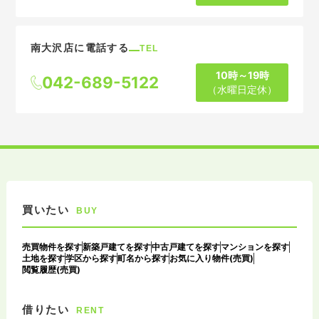
南大沢店に電話する
TEL
10時～19時
042-689-5122
（水曜日定休）
買いたい
BUY
売買物件を探す
新築戸建てを探す
中古戸建てを探す
マンションを探す
土地を探す
学区から探す
町名から探す
お気に入り物件(売買)
閲覧履歴(売買)
借りたい
RENT