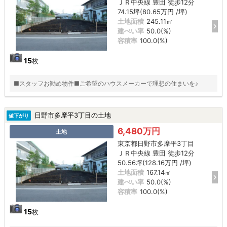
ＪＲ中央線 豊田 徒歩12分
74.15坪(80.65万円 /坪)
土地面積
245.11㎡
建ぺい率
50.0(%)
容積率
100.0(%)
15
枚
■スタッフお勧め物件■ご希望のハウスメーカーで理想の住まいを♪
日野市多摩平3丁目の土地
値下がり
6,480万円
土地
東京都日野市多摩平3丁目
ＪＲ中央線 豊田 徒歩12分
50.56坪(128.16万円 /坪)
土地面積
167.14㎡
建ぺい率
50.0(%)
容積率
100.0(%)
15
枚