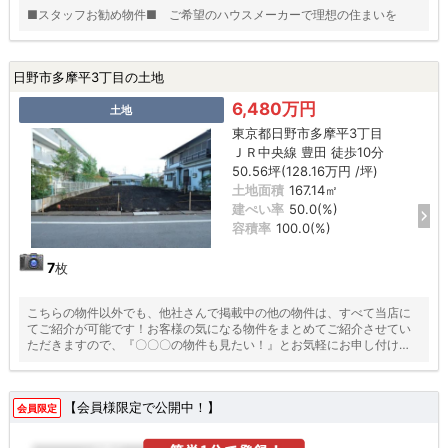
■スタッフお勧め物件■ ご希望のハウスメーカーで理想の住まいを
日野市多摩平3丁目の土地
6,480万円
土地
東京都日野市多摩平3丁目
ＪＲ中央線 豊田 徒歩10分
50.56坪(128.16万円 /坪)
土地面積
167.14㎡
建ぺい率
50.0(%)
容積率
100.0(%)
7
枚
こちらの物件以外でも、他社さんで掲載中の他の物件は、すべて当店に
てご紹介が可能です！お客様の気になる物件をまとめてご紹介させてい
ただきますので、『〇〇〇の物件も見たい！』とお気軽にお申し付けく
ださい♪
【会員様限定で公開中！】
会員限定