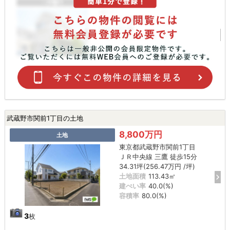
武蔵野市関前1丁目の土地
8,800万円
土地
東京都武蔵野市関前1丁目
ＪＲ中央線 三鷹 徒歩15分
34.31坪(256.47万円 /坪)
土地面積
113.43㎡
建ぺい率
40.0(%)
容積率
80.0(%)
3
枚