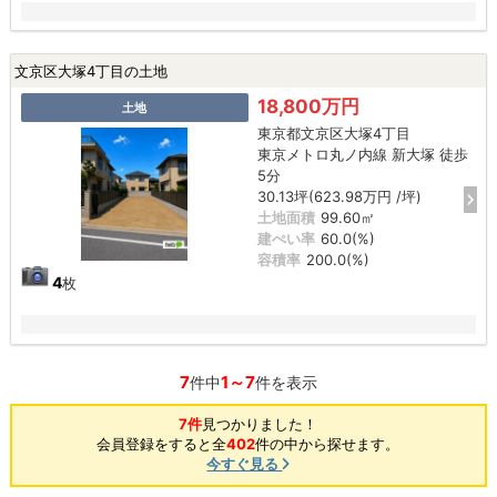
文京区大塚4丁目の土地
18,800万円
土地
東京都文京区大塚4丁目
東京メトロ丸ノ内線 新大塚 徒歩
5分
30.13坪(623.98万円 /坪)
土地面積
99.60㎡
建ぺい率
60.0(%)
容積率
200.0(%)
4
枚
7
1～7
件中
件を表示
7件
見つかりました！
会員登録をすると全
402
件の中から探せます。
今すぐ見る