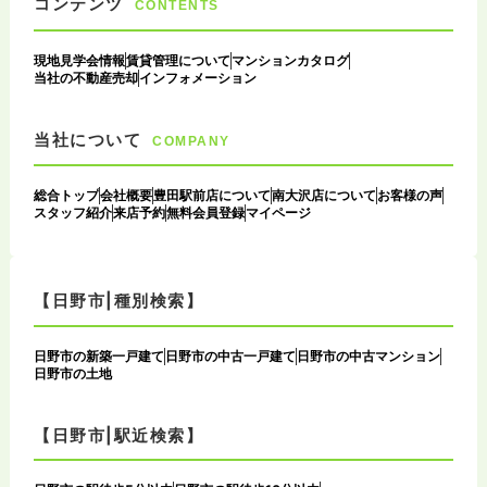
コンテンツ
CONTENTS
現地見学会情報
賃貸管理について
マンションカタログ
当社の不動産売却
インフォメーション
当社について
COMPANY
総合トップ
会社概要
豊田駅前店について
南大沢店について
お客様の声
スタッフ紹介
来店予約
無料会員登録
マイページ
【日野市|種別検索】
日野市の新築一戸建て
日野市の中古一戸建て
日野市の中古マンション
日野市の土地
【日野市|駅近検索】