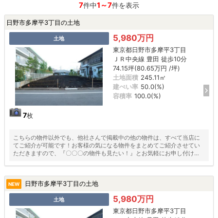
7
1～7
件中
件を表示
日野市多摩平3丁目の土地
5,980万円
土地
東京都日野市多摩平3丁目
ＪＲ中央線 豊田 徒歩10分
74.15坪(80.65万円 /坪)
土地面積
245.11㎡
建ぺい率
50.0(%)
容積率
100.0(%)
7
枚
こちらの物件以外でも、他社さんで掲載中の他の物件は、すべて当店に
てご紹介が可能です！お客様の気になる物件をまとめてご紹介させてい
ただきますので、『〇〇〇の物件も見たい！』とお気軽にお申し付けく
ださい♪
日野市多摩平3丁目の土地
NEW
5,980万円
土地
東京都日野市多摩平3丁目