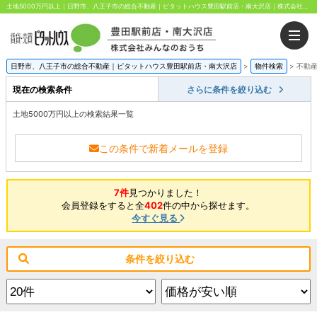
土地5000万円以上｜日野市、八王子市の総合不動産｜ピタットハウス豊田駅前店・南大沢店｜株式会社みんなのおうち
日野市、八王子市の総合不動産｜ピタットハウス豊田駅前店・南大沢店
>
物件検索
>
不動
現在の検索条件
さらに条件を絞り込む
土地5000万円以上の検索結果一覧
この条件で新着メールを登録
7件
見つかりました！
会員登録をすると全
402
件の中から探せます。
今すぐ見る
条件を絞り込む