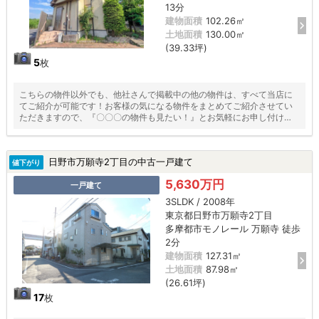
13分
建物面積
102.26㎡
土地面積
130.00㎡
(39.33坪)
5
枚
こちらの物件以外でも、他社さんで掲載中の他の物件は、すべて当店に
てご紹介が可能です！お客様の気になる物件をまとめてご紹介させてい
ただきますので、『〇〇〇の物件も見たい！』とお気軽にお申し付けく
ださい♪
日野市万願寺2丁目の中古一戸建て
値下がり
5,630万円
一戸建て
3SLDK / 2008年
東京都日野市万願寺2丁目
多摩都市モノレール 万願寺 徒歩
2分
建物面積
127.31㎡
土地面積
87.98㎡
(26.61坪)
17
枚