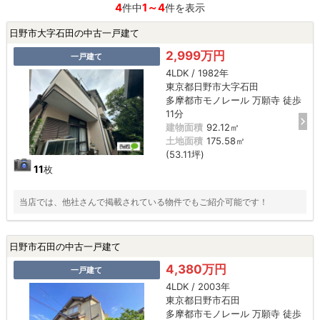
4
1～4
件中
件を表示
日野市大字石田の中古一戸建て
2,999万円
一戸建て
4LDK / 1982年
東京都日野市大字石田
多摩都市モノレール 万願寺 徒歩
11分
建物面積
92.12㎡
土地面積
175.58㎡
(53.11坪)
11
枚
当店では、他社さんで掲載されている物件でもご紹介可能です！
日野市石田の中古一戸建て
4,380万円
一戸建て
4LDK / 2003年
東京都日野市石田
多摩都市モノレール 万願寺 徒歩