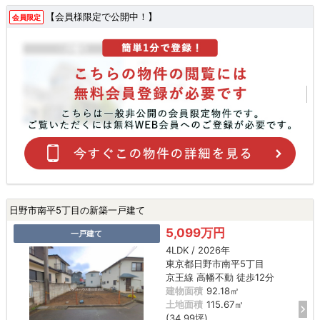
【会員様限定で公開中！】
会員限定
日野市南平5丁目の新築一戸建て
5,099万円
一戸建て
4LDK / 2026年
東京都日野市南平5丁目
京王線 高幡不動 徒歩12分
建物面積
92.18㎡
土地面積
115.67㎡
(34.99坪)