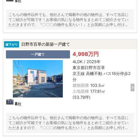
5
枚
こちらの物件以外でも、他社さんで掲載中の他の物件は、すべて当店に
てご紹介が可能です！お客様の気になる物件をまとめてご紹介させてい
ただきますので、『〇〇〇の物件も見たい！』とお気軽にお申し付けく
ださい♪
日野市百草の新築一戸建て
値下がり
4,998万円
一戸建て
4LDK / 2025年
東京都日野市百草
京王線 高幡不動 バス16分停歩2
分
建物面積
103.5㎡
土地面積
177.81㎡
(53.79坪)
8
枚
こちらの物件以外でも、他社さんで掲載中の他の物件は、すべて当店に
てご紹介が可能です！お客様の気になる物件をまとめてご紹介させてい
ただきますので、『〇〇〇の物件も見たい！』とお気軽にお申し付けく
ださい♪