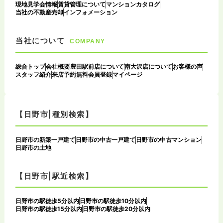
現地見学会情報
賃貸管理について
マンションカタログ
当社の不動産売却
インフォメーション
当社について
COMPANY
総合トップ
会社概要
豊田駅前店について
南大沢店について
お客様の声
スタッフ紹介
来店予約
無料会員登録
マイページ
【日野市|種別検索】
日野市の新築一戸建て
日野市の中古一戸建て
日野市の中古マンション
日野市の土地
【日野市|駅近検索】
日野市の駅徒歩5分以内
日野市の駅徒歩10分以内
日野市の駅徒歩15分以内
日野市の駅徒歩20分以内