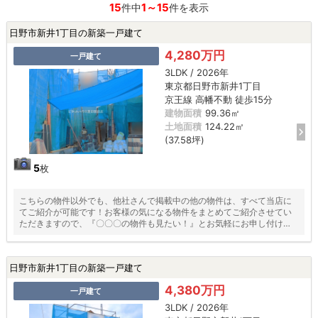
15
1～15
件中
件を表示
日野市新井1丁目の新築一戸建て
4,280万円
一戸建て
3LDK / 2026年
東京都日野市新井1丁目
京王線 高幡不動 徒歩15分
建物面積
99.36㎡
土地面積
124.22㎡
(37.58坪)
5
枚
こちらの物件以外でも、他社さんで掲載中の他の物件は、すべて当店に
てご紹介が可能です！お客様の気になる物件をまとめてご紹介させてい
ただきますので、『〇〇〇の物件も見たい！』とお気軽にお申し付けく
ださい♪
日野市新井1丁目の新築一戸建て
4,380万円
一戸建て
3LDK / 2026年