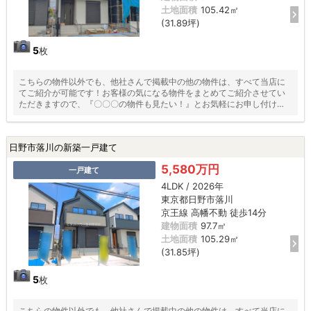
土地面積
105.42㎡
(31.89坪)
5
枚
こちらの物件以外でも、他社さんで掲載中の他の物件は、すべて当店に
てご紹介が可能です！お客様の気になる物件をまとめてご紹介させてい
ただきますので、『〇〇〇の物件も見たい！』とお気軽にお申し付けく
ださい♪
日野市落川の新築一戸建て
5,580万円
一戸建て
4LDK / 2026年
東京都日野市落川
京王線 高幡不動 徒歩14分
建物面積
97.7㎡
土地面積
105.29㎡
(31.85坪)
5
枚
こちらの物件以外でも、他社さんで掲載中の他の物件は、すべて当店に