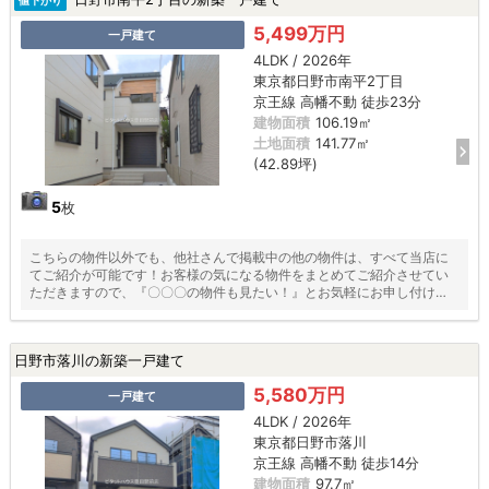
値下がり
5,499万円
一戸建て
4LDK / 2026年
東京都日野市南平2丁目
京王線 高幡不動 徒歩23分
建物面積
106.19㎡
土地面積
141.77㎡
(42.89坪)
5
枚
こちらの物件以外でも、他社さんで掲載中の他の物件は、すべて当店に
てご紹介が可能です！お客様の気になる物件をまとめてご紹介させてい
ただきますので、『〇〇〇の物件も見たい！』とお気軽にお申し付けく
ださい♪
日野市落川の新築一戸建て
5,580万円
一戸建て
4LDK / 2026年
東京都日野市落川
京王線 高幡不動 徒歩14分
建物面積
97.7㎡