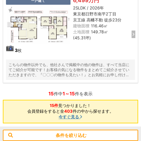
6,499万円
一戸建て
2SLDK / 2026年
東京都日野市南平2丁目
京王線 高幡不動 徒歩23分
建物面積
116.46㎡
土地面積
149.78㎡
(45.31坪)
3
枚
こちらの物件以外でも、他社さんで掲載中の他の物件は、すべて当店に
てご紹介が可能です！お客様の気になる物件をまとめてご紹介させてい
ただきますので、『〇〇〇の物件も見たい！』とお気軽にお申し付けく
ださい♪
15
1～15
件中
件を表示
15件
見つかりました！
会員登録をすると全
403
件の中から探せます。
今すぐ見る
条件を絞り込む