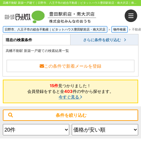
高幡不動駅 新築一戸建て｜日野市、八王子市の総合不動産｜ピタットハウス豊田駅前店・南大沢店｜株式会社みんなのおうち
日野市、八王子市の総合不動産｜ピタットハウス豊田駅前店・南大沢店
>
物件検索
>
不動
現在の検索条件
さらに条件を絞り込む
高幡不動駅 新築一戸建ての検索結果一覧
この条件で新着メールを登録
15件
見つかりました！
会員登録をすると全
403
件の中から探せます。
今すぐ見る
条件を絞り込む