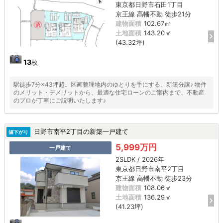
東京都日野市石田1丁目
京王線 高幡不動 徒歩21分
建物面積
102.67㎡
土地面積
143.20㎡
(43.32坪)
13
枚
駅徒歩7分×43坪超。区画整理地内のゆとりを手にする、新築分譲♪ 物件
のメリット・デメリットから、最適な住宅ローンのご案内まで、不動産
のプロが丁寧にご説明いたします♪
日野市南平2丁目の新築一戸建て
値下がり
5,999万円
一戸建て
2SLDK / 2026年
東京都日野市南平2丁目
京王線 高幡不動 徒歩23分
建物面積
108.06㎡
土地面積
136.29㎡
(41.23坪)