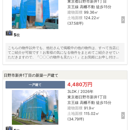
東京都日野市新井1丁目
京王線 高幡不動 徒歩15分
建物面積
99.36㎡
土地面積
124.22㎡
(37.58坪)
5
枚
こちらの物件以外でも、他社さんで掲載中の他の物件は、すべて当店に
てご紹介が可能です！お客様の気になる物件をまとめてご紹介させてい
ただきますので、『〇〇〇の物件も見たい！』とお気軽にお申し付けく
ださい♪
日野市新井1丁目の新築一戸建て
4,480万円
一戸建て
3LDK / 2026年
東京都日野市新井1丁目
京王線 高幡不動 徒歩15分
建物面積
91.9㎡
土地面積
115.02㎡
(34.79坪)