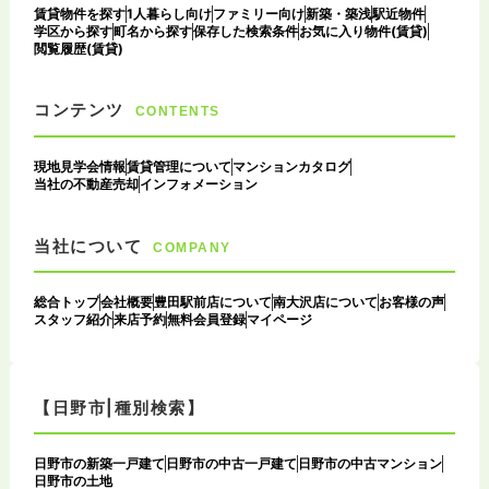
賃貸物件を探す
1人暮らし向け
ファミリー向け
新築・築浅
駅近物件
学区から探す
町名から探す
保存した検索条件
お気に入り物件(賃貸)
閲覧履歴(賃貸)
コンテンツ
CONTENTS
現地見学会情報
賃貸管理について
マンションカタログ
当社の不動産売却
インフォメーション
当社について
COMPANY
総合トップ
会社概要
豊田駅前店について
南大沢店について
お客様の声
スタッフ紹介
来店予約
無料会員登録
マイページ
【日野市|種別検索】
日野市の新築一戸建て
日野市の中古一戸建て
日野市の中古マンション
日野市の土地