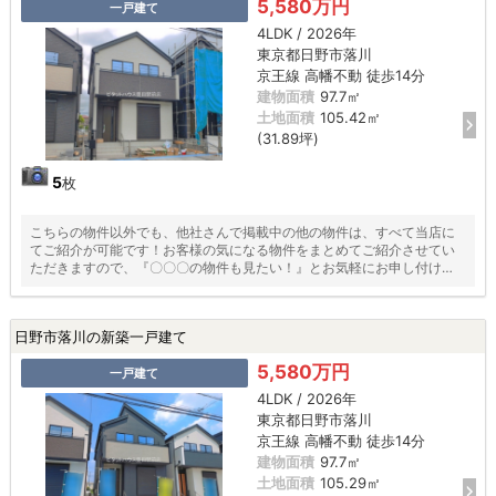
5,580万円
一戸建て
4LDK / 2026年
東京都日野市落川
京王線 高幡不動 徒歩14分
建物面積
97.7㎡
土地面積
105.42㎡
(31.89坪)
5
枚
こちらの物件以外でも、他社さんで掲載中の他の物件は、すべて当店に
てご紹介が可能です！お客様の気になる物件をまとめてご紹介させてい
ただきますので、『〇〇〇の物件も見たい！』とお気軽にお申し付けく
ださい♪
日野市落川の新築一戸建て
5,580万円
一戸建て
4LDK / 2026年
東京都日野市落川
京王線 高幡不動 徒歩14分
建物面積
97.7㎡
土地面積
105.29㎡