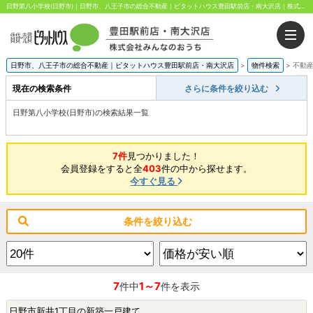
日野第八小学校(日野市)｜日野市、八王子市の総合不動産｜ピタットハウス豊田駅前店・南大沢店｜株式会社みんなのおうち
日野市、八王子市の総合不動産｜ピタットハウス豊田駅前店・南大沢店
>
物件検索
>
不動
現在の検索条件
さらに条件を絞り込む
日野第八小学校(日野市)の検索結果一覧
7件
見つかりました！
会員登録をすると全
403
件の中から探せます。
今すぐ見る
条件を絞り込む
7
1～7
件中
件を表示
日野市新井1丁目の新築一戸建て