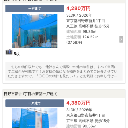
4,280万円
一戸建て
3LDK / 2026年
東京都日野市新井1丁目
京王線 高幡不動 徒歩15分
建物面積
99.36㎡
土地面積
124.22㎡
(37.58坪)
5
枚
こちらの物件以外でも、他社さんで掲載中の他の物件は、すべて当店に
てご紹介が可能です！お客様の気になる物件をまとめてご紹介させてい
ただきますので、『〇〇〇の物件も見たい！』とお気軽にお申し付けく
ださい♪
日野市新井1丁目の新築一戸建て
4,380万円
一戸建て
3LDK / 2026年
東京都日野市新井1丁目
京王線 高幡不動 徒歩15分
建物面積
99.36㎡