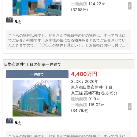
土地面積
124.22㎡
(37.58坪)
5
枚
こちらの物件以外でも、他社さんで掲載中の他の物件は、すべて当店に
てご紹介が可能です！お客様の気になる物件をまとめてご紹介させてい
ただきますので、『〇〇〇の物件も見たい！』とお気軽にお申し付けく
ださい♪
日野市新井1丁目の新築一戸建て
4,480万円
一戸建て
3LDK / 2026年
東京都日野市新井1丁目
京王線 高幡不動 徒歩15分
建物面積
91.9㎡
土地面積
115.02㎡
(34.79坪)
5
枚
こちらの物件以外でも、他社さんで掲載中の他の物件は、すべて当店に