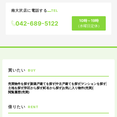
南大沢店に電話する
TEL
10時～19時
042-689-5122
（水曜日定休）
買いたい
BUY
売買物件を探す
新築戸建てを探す
中古戸建てを探す
マンションを探す
土地を探す
学区から探す
町名から探す
お気に入り物件(売買)
閲覧履歴(売買)
借りたい
RENT