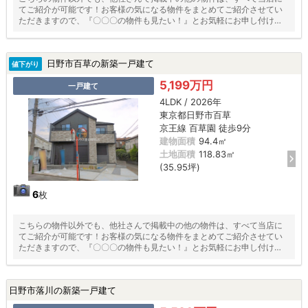
てご紹介が可能です！お客様の気になる物件をまとめてご紹介させてい
ただきますので、『〇〇〇の物件も見たい！』とお気軽にお申し付けく
ださい♪
日野市百草の新築一戸建て
値下がり
5,199万円
一戸建て
4LDK / 2026年
東京都日野市百草
京王線 百草園 徒歩9分
建物面積
94.4㎡
土地面積
118.83㎡
(35.95坪)
6
枚
こちらの物件以外でも、他社さんで掲載中の他の物件は、すべて当店に
てご紹介が可能です！お客様の気になる物件をまとめてご紹介させてい
ただきますので、『〇〇〇の物件も見たい！』とお気軽にお申し付けく
ださい♪
日野市落川の新築一戸建て