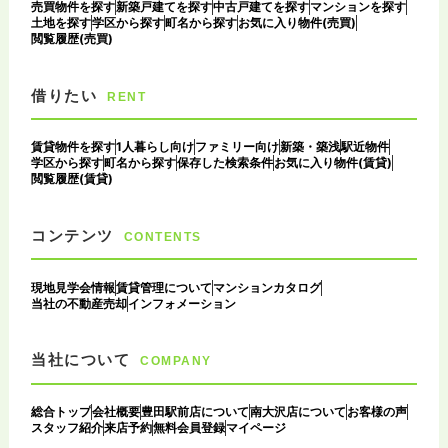
売買物件を探す
新築戸建てを探す
中古戸建てを探す
マンションを探す
土地を探す
学区から探す
町名から探す
お気に入り物件(売買)
閲覧履歴(売買)
借りたい
RENT
賃貸物件を探す
1人暮らし向け
ファミリー向け
新築・築浅
駅近物件
学区から探す
町名から探す
保存した検索条件
お気に入り物件(賃貸)
閲覧履歴(賃貸)
コンテンツ
CONTENTS
現地見学会情報
賃貸管理について
マンションカタログ
当社の不動産売却
インフォメーション
当社について
COMPANY
総合トップ
会社概要
豊田駅前店について
南大沢店について
お客様の声
スタッフ紹介
来店予約
無料会員登録
マイページ