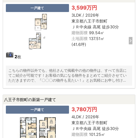
3,599万円
一戸建て
3LDK / 2026年
東京都八王子市館町
ＪＲ中央線 高尾 徒歩30分
建物面積
99.54㎡
土地面積
137.51㎡
(41.6坪)
2
枚
こちらの物件以外でも、他社さんで掲載中の他の物件は、すべて当店に
てご紹介が可能です！お客様の気になる物件をまとめてご紹介させてい
ただきますので、『〇〇〇の物件も見たい！』とお気軽にお申し付けく
ださい♪
八王子市館町の新築一戸建て
3,780万円
一戸建て
4LDK / 2026年
東京都八王子市館町
ＪＲ中央線 高尾 徒歩30分
建物面積
101.25㎡