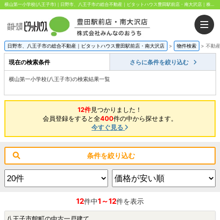
横山第一小学校(八王子市)｜日野市、八王子市の総合不動産｜ピタットハウス豊田駅前店・南大沢店｜株式会社みんなのおうち
日野市、八王子市の総合不動産｜ピタットハウス豊田駅前店・南大沢店
>
物件検索
>
不動
現在の検索条件
さらに条件を絞り込む
横山第一小学校(八王子市)の検索結果一覧
12件
見つかりました！
会員登録をすると全
400
件の中から探せます。
今すぐ見る
条件を絞り込む
12
1～12
件中
件を表示
八王子市館町の中古一戸建て