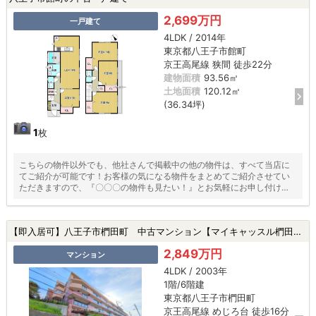
2,699万円
一戸建て
4LDK / 2014年
東京都八王子市館町
京王高尾線 狭間 徒歩22分
建物面積
93.56㎡
土地面積
120.12㎡
(36.34坪)
1
枚
こちらの物件以外でも、他社さんで掲載中の他の物件は、すべて当店に
てご紹介が可能です！お客様の気になる物件をまとめてご紹介させてい
ただきますので、『〇〇〇の物件も見たい！』とお気軽にお申し付けく
ださい♪
【即入居可】八王子市椚田町 中古マンション【マイキャッスル椚田】★めじろ台駅・新規リフォーム・南東角部屋・ペット飼育可・専有面積100平米超★|八王子市椚田町の中古マンション
2,849万円
マンション
4LDK / 2003年
1階/6階建
東京都八王子市椚田町
京王高尾線 めじろ台 徒歩16分