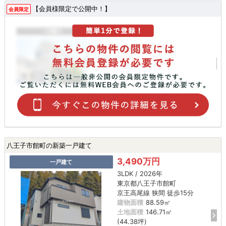
【会員様限定で公開中！】
会員限定
八王子市館町の新築一戸建て
3,490万円
一戸建て
3LDK / 2026年
東京都八王子市館町
京王高尾線 狭間 徒歩15分
建物面積
88.59㎡
土地面積
146.71㎡
(44.38坪)