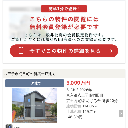
八王子市椚田町の新築一戸建て
5,099万円
一戸建て
3LDK / 2026年
東京都八王子市椚田町
京王高尾線 めじろ台 徒歩20分
建物面積
114.05㎡
土地面積
159.71㎡
(48.31坪)