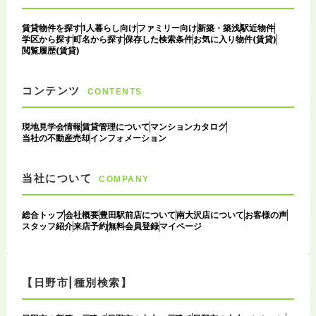
賃貸物件を探す
1人暮らし向け
ファミリー向け
新築・築浅
駅近物件
学区から探す
町名から探す
保存した検索条件
お気に入り物件(賃貸)
閲覧履歴(賃貸)
コンテンツ
CONTENTS
現地見学会情報
賃貸管理について
マンションカタログ
当社の不動産売却
インフォメーション
当社について
COMPANY
総合トップ
会社概要
豊田駅前店について
南大沢店について
お客様の声
スタッフ紹介
来店予約
無料会員登録
マイページ
【日野市|種別検索】