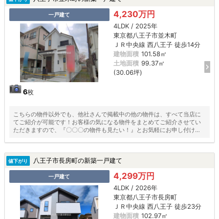
4,230万円
一戸建て
4LDK / 2025年
東京都八王子市並木町
ＪＲ中央線 西八王子 徒歩14分
建物面積
101.58㎡
土地面積
99.37㎡
(30.06坪)
6
枚
こちらの物件以外でも、他社さんで掲載中の他の物件は、すべて当店に
てご紹介が可能です！お客様の気になる物件をまとめてご紹介させてい
ただきますので、『〇〇〇の物件も見たい！』とお気軽にお申し付けく
ださい♪
八王子市長房町の新築一戸建て
値下がり
4,299万円
一戸建て
4LDK / 2026年
東京都八王子市長房町
ＪＲ中央線 西八王子 徒歩23分
建物面積
102.97㎡