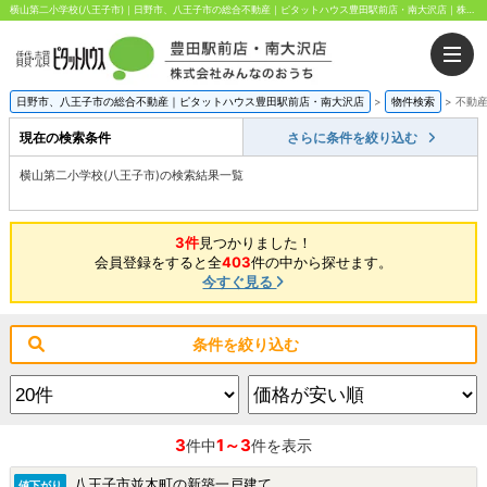
横山第二小学校(八王子市)｜日野市、八王子市の総合不動産｜ピタットハウス豊田駅前店・南大沢店｜株式会社みんなのおうち
日野市、八王子市の総合不動産｜ピタットハウス豊田駅前店・南大沢店
>
物件検索
>
不動
現在の検索条件
さらに条件を絞り込む
横山第二小学校(八王子市)の検索結果一覧
3件
見つかりました！
会員登録をすると全
403
件の中から探せます。
今すぐ見る
条件を絞り込む
3
1～3
件中
件を表示
八王子市並木町の新築一戸建て
値下がり