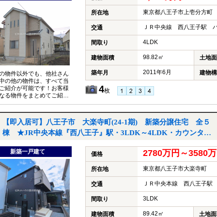
東京都八王子市上壱分方町
所在地
ＪＲ中央線 西八王子駅 バ
交通
4LDK
間取り
98.82㎡
建物面積
土地面
2011年6月
築年月
建物構
の物件以外でも、他社さん
中の他の物件は、すべて当
4
ご紹介が可能です！お客様
枚
なる物件をまとめてご紹介
いただきますので、『〇〇
件も見たい！』とお気軽に
付けください♪
【即入居可】八王子市 大楽寺町(24-1期) 新築分譲住宅 全５
棟 ★JR中央本線『西八王子』駅・3LDK～4LDK・カウンター
ッチン・ウォークインクローゼット・パントリー・駐車２台可
新築一戸建て
2780万円～358
能・都市ガス★｜八王子市大楽寺町の新築一戸建て
価格
東京都八王子市大楽寺町
所在地
ＪＲ中央本線 西八王子駅 
交通
3LDK
間取り
89.42㎡
建物面積
土地面