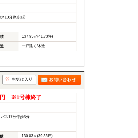
ス13分停歩3分
137.95㎡(41.73坪)
積
一戸建て/木造
造
キ
0万円 ※1号棟終了
バス17分停歩3分
130.03㎡(39.33坪)
積