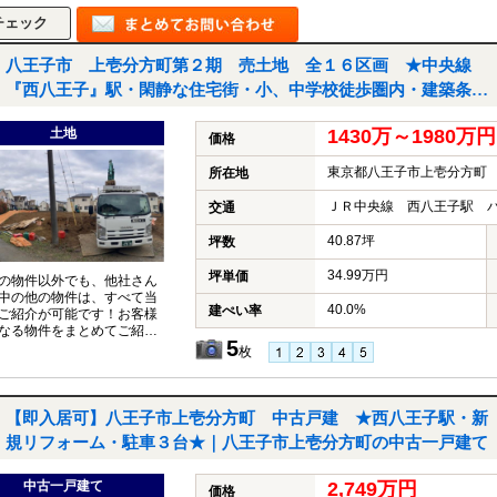
八王子市 上壱分方町第２期 売土地 全１６区画 ★中央線
『西八王子』駅・閑静な住宅街・小、中学校徒歩圏内・建築条件
なし・都市ガス★｜八王子市上壱分方町の土地
土地
1430万～1980
価格
東京都八王子市上壱分方町
所在地
ＪＲ中央線 西八王子駅 バ
交通
40.87坪
坪数
34.99万円
坪単価
の物件以外でも、他社さん
中の他の物件は、すべて当
40.0%
建ぺい率
ご紹介が可能です！お客様
なる物件をまとめてご紹介
5
いただきますので、『〇〇
枚
件も見たい！』とお気軽に
付けください♪
【即入居可】八王子市上壱分方町 中古戸建 ★西八王子駅・新
規リフォーム・駐車３台★｜八王子市上壱分方町の中古一戸建て
中古一戸建て
2,749万円
価格