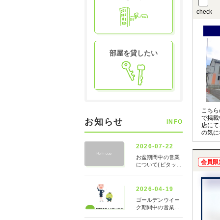
check
部屋を貸したい
こちら
で掲載
お知らせ
INFO
店にて
の気に
させて
〇の物
お申し
会員限