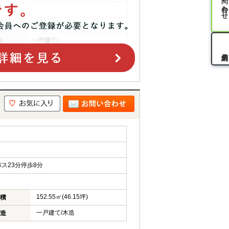
お問い合わせ
ス23分停歩8分
152.55㎡(46.15坪)
積
一戸建て/木造
造