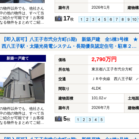
2026年1月
築年月
建物構
の物件以外でも、他社さん
中の他の物件は、すべて当
17
ご紹介が可能です！お客様
枚
なる物件をまとめてご紹介
いただきますので、『〇〇
件も見たい！』とお気軽に
付けください♪
【即入居可】八王子市弐分方町(5期) 新築戸建 全5棟3号棟 ★
西八王子駅・太陽光発電システム・長期優良認定住宅・駐車２台
★｜八王子市弐分方町の新築一戸建て
新築一戸建て
2,790万円
価格
東京都八王子市弐分方町
所在地
ＪＲ中央線 西八王子駅 バ
交通
4LDK
間取り
101.02㎡
建物面積
土地面
2026年7月
築年月
建物構
の物件以外でも、他社さん
中の他の物件は、すべて当
5
ご紹介が可能です！お客様
枚
なる物件をまとめてご紹介
いただきますので、『〇〇
件も見たい！』とお気軽に
付けください♪