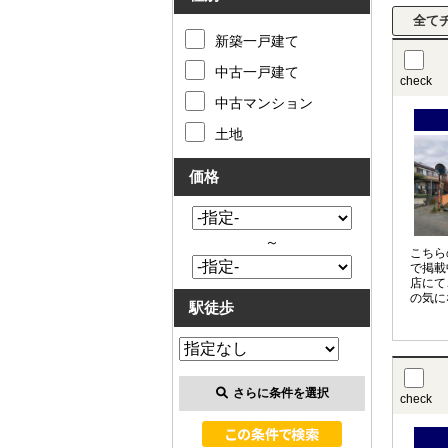
新築一戸建て
中古一戸建て
check
中古マンション
土地
価格
～
こちら
で掲載
店にて
の気に
駅徒歩
させて
〇の物
お申し
さらに条件を選択
check