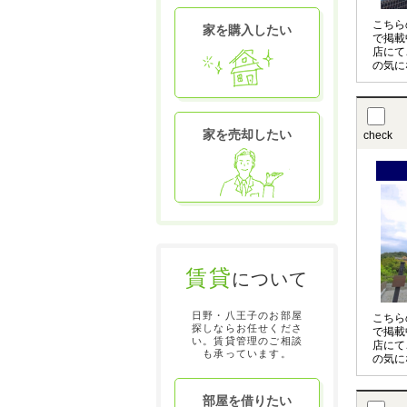
こちら
家を購入したい
で掲載
店にて
の気に
させて
〇の物
お申し
家を売却したい
check
賃貸
について
日野・八王子のお部屋
こちら
探しならお任せくださ
で掲載
い。賃貸管理のご相談
店にて
も承っています。
の気に
させて
〇の物
部屋を借りたい
お申し