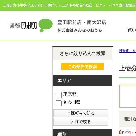
上壱分方小学校(八王子市)｜日野市、八王子市の総合不動産｜ピタットハウス豊田駅前
買
日野市、八
さらに絞り込んで検索
上壱
エリア
東京都
神奈川県
種別で
8
件中
1～
種別