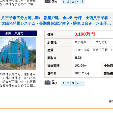
5
ご紹介が可能です！お客様
枚
なる物件をまとめてご紹介
いただきますので、『〇〇
件も見たい！』とお気軽に
付けください♪
八王子市弐分方町(5期) 新築戸建 全5棟1号棟 ★西八王子駅・
太陽光発電システム・長期優良認定住宅・駐車２台★｜八王子市
弐分方町の新築一戸建て
新築一戸建て
3,190万円
価格
東京都八王子市弐分方町
所在地
ＪＲ中央線 西八王子駅 バ
交通
4LDK
間取り
101.64㎡
建物面積
土地面
2026年7月
築年月
建物構
の物件以外でも、他社さん
中の他の物件は、すべて当
5
ご紹介が可能です！お客様
枚
なる物件をまとめてご紹介
いただきますので、『〇〇
件も見たい！』とお気軽に
付けください♪
表