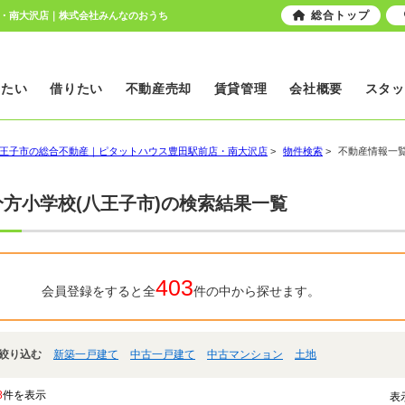
総合トップ
店・南大沢店｜株式会社みんなのおうち
いたい
借りたい
不動産売却
賃貸管理
会社概要
スタッ
王子市の総合不動産｜ピタットハウス豊田駅前店・南大沢店
>
物件検索
>
不動産情報一
分方小学校(八王子市)の検索結果一覧
403
会員登録をすると全
件の中から探せます。
絞り込む
新築一戸建て
中古一戸建て
中古マンション
土地
8
件を表示
表