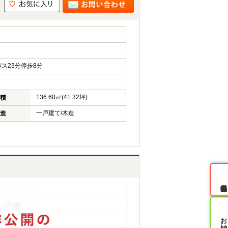
ス23分停歩8分
136.60㎡(41.32坪)
積
一戸建て/木造
造
無料会員登録