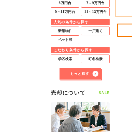
6万円台
7～9万円台
9～11万円台
11～13万円台
人気の条件から探す
新築物件
一戸建て
ペット可
こだわり条件から探す
学区検索
町名検索
もっと探す
売却について
SALE