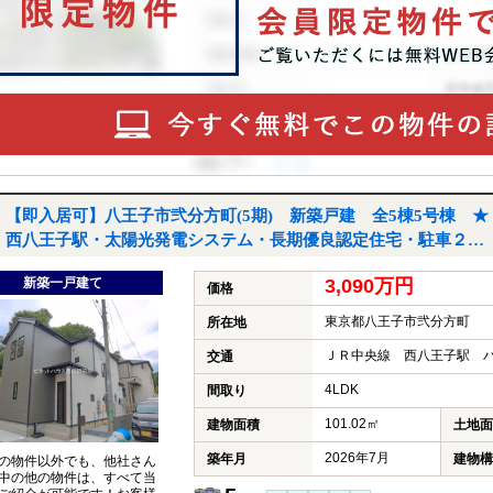
【即入居可】八王子市弐分方町(5期) 新築戸建 全5棟5号棟 ★
西八王子駅・太陽光発電システム・長期優良認定住宅・駐車２台
★｜八王子市弐分方町の新築一戸建て
新築一戸建て
3,090万円
価格
東京都八王子市弐分方町
所在地
ＪＲ中央線 西八王子駅 バ
交通
4LDK
間取り
101.02㎡
建物面積
土地面
2026年7月
築年月
建物構
の物件以外でも、他社さん
中の他の物件は、すべて当