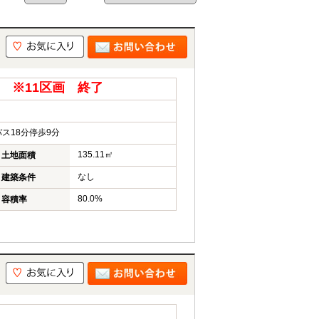
万円 ※11区画 終了
ス18分停歩9分
135.11㎡
土地面積
なし
建築条件
80.0%
容積率