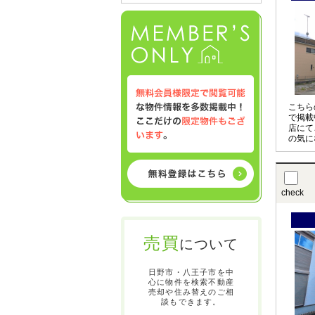
こちら
で掲載
店にて
の気に
させて
〇の物
お申し
check
売買
について
日野市・八王子市を中
心に物件を検索不動産
売却や住み替えのご相
談もできます。