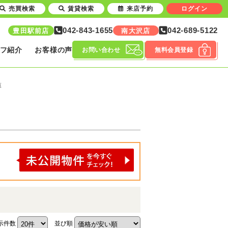
売買検索
賃貸検索
来店予約
ログイン
042-843-1655
042-689-5122
豊田駅前店
南大沢店
フ紹介
お客様の声
お問い合わせ
無料会員登録
覧
示件数
並び順