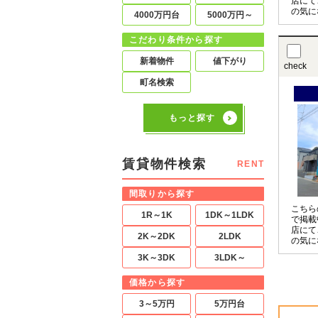
店にて
の気に
4000万円台
5000万円～
させて
〇の物
こだわり条件から探す
お申し
新着物件
値下がり
check
町名検索
もっと探す
賃貸物件検索
RENT
間取りから探す
こちら
1R～1K
1DK～1LDK
で掲載
店にて
2K～2DK
2LDK
の気に
させて
3K～3DK
3LDK～
〇の物
お申し
価格から探す
3～5万円
5万円台