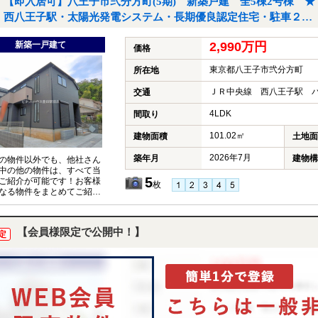
【即入居可】八王子市弐分方町(5期) 新築戸建 全5棟2号棟 ★
西八王子駅・太陽光発電システム・長期優良認定住宅・駐車２台
★｜八王子市弐分方町の新築一戸建て
新築一戸建て
2,990万円
価格
東京都八王子市弐分方町
所在地
ＪＲ中央線 西八王子駅 バ
交通
4LDK
間取り
101.02㎡
建物面積
土地面
2026年7月
築年月
建物構
の物件以外でも、他社さん
中の他の物件は、すべて当
5
ご紹介が可能です！お客様
枚
なる物件をまとめてご紹介
いただきますので、『〇〇
件も見たい！』とお気軽に
付けください♪
【会員様限定で公開中！】
定