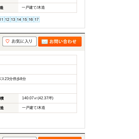
一戸建て/木造
造
ス23分停歩8分
140.07㎡(42.37坪)
積
一戸建て/木造
造