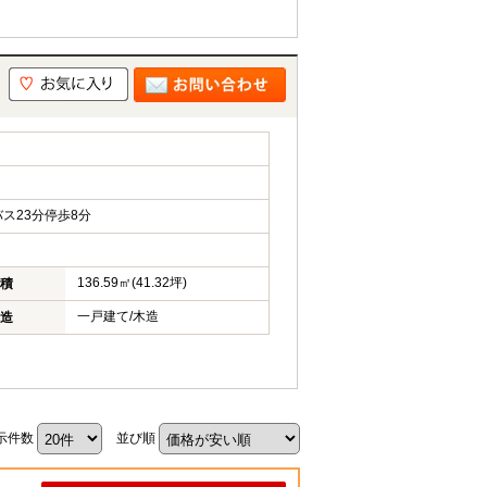
ス23分停歩8分
136.59㎡(41.32坪)
積
一戸建て/木造
造
示件数
並び順