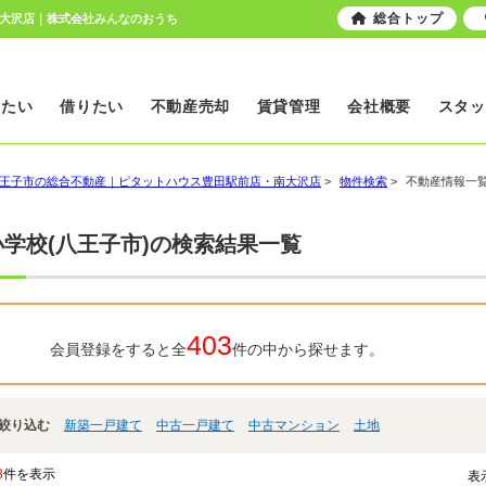
総合トップ
南大沢店｜株式会社みんなのおうち
いたい
借りたい
不動産売却
賃貸管理
会社概要
スタッ
王子市の総合不動産｜ピタットハウス豊田駅前店・南大沢店
>
物件検索
>
不動産情報一
学校(八王子市)の検索結果一覧
403
会員登録をすると全
件の中から探せます。
絞り込む
新築一戸建て
中古一戸建て
中古マンション
土地
8
件を表示
表