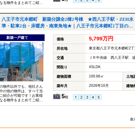
なる物件をまとめてご紹介
いただきますので、『〇〇
件も見たい！』とお気軽に
付けください♪
八王子市元本郷町 新築分譲全2棟2号棟 ★西八王子駅・ZEH水
準・駐車2台・床暖房・南東角地★｜八王子市元本郷町2丁目の新
築一戸建て
新築一戸建て
5,799万円
価格
東京都八王子市元本郷町2丁
所在地
ＪＲ中央線 西八王子駅 徒
交通
4SLDK
間取り
100.66㎡
建物面積
土地
2026年10月
築年月
建物
の物件以外でも、他社さん
中の他の物件は、すべて当
5
ご紹介が可能です！お客様
枚
なる物件をまとめてご紹介
いただきますので、『〇〇
件も見たい！』とお気軽に
付けください♪
表