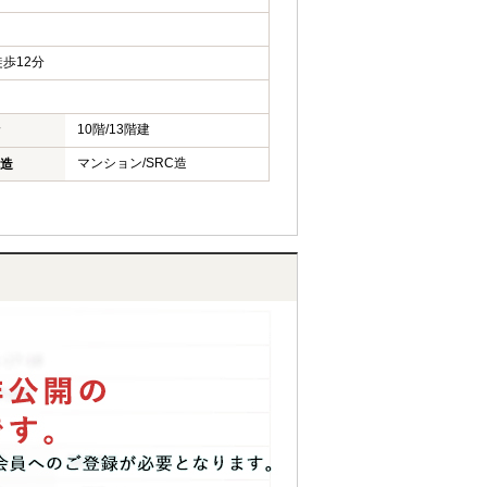
歩12分
10階/13階建
マンション/SRC造
造