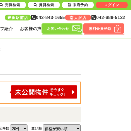
売買検索
賃貸検索
来店予約
ログイン
042-843-1655
042-689-5122
豊田駅前店
南大沢店
フ紹介
お客様の声
お問い合わせ
無料会員登録
覧
示件数
並び順