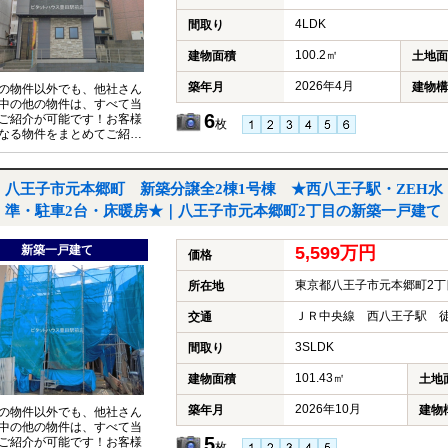
4LDK
間取り
100.2㎡
建物面積
土地面
2026年4月
築年月
建物構
の物件以外でも、他社さん
中の他の物件は、すべて当
6
ご紹介が可能です！お客様
枚
なる物件をまとめてご紹介
いただきますので、『〇〇
件も見たい！』とお気軽に
付けください♪
八王子市元本郷町 新築分譲全2棟1号棟 ★西八王子駅・ZEH水
準・駐車2台・床暖房★｜八王子市元本郷町2丁目の新築一戸建て
新築一戸建て
5,599万円
価格
東京都八王子市元本郷町2丁
所在地
ＪＲ中央線 西八王子駅 徒
交通
3SLDK
間取り
101.43㎡
建物面積
土地
2026年10月
築年月
建物
の物件以外でも、他社さん
中の他の物件は、すべて当
5
ご紹介が可能です！お客様
枚