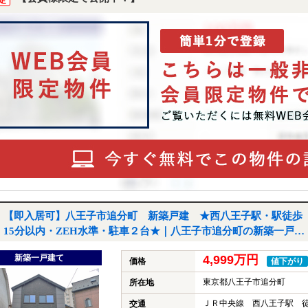
定
【即入居可】八王子市追分町 新築戸建 ★西八王子駅・駅徒歩
15分以内・ZEH水準・駐車２台★｜八王子市追分町の新築一戸建
て
新築一戸建て
4,999万円
価格
値下がり
東京都八王子市追分町
所在地
ＪＲ中央線 西八王子駅 徒
交通