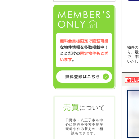
物件の
ら、最
で、不
いたし
タッフ
同時相
会員限
売買
について
日野市・八王子市を中
心に物件を検索不動産
売却や住み替えのご相
談もできます。