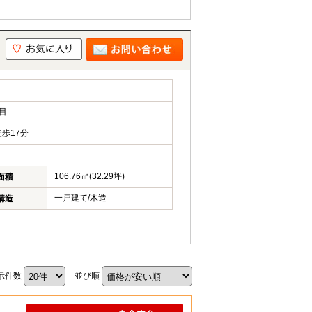
目
歩17分
106.76㎡(32.29坪)
面積
一戸建て/木造
構造
示件数
並び順