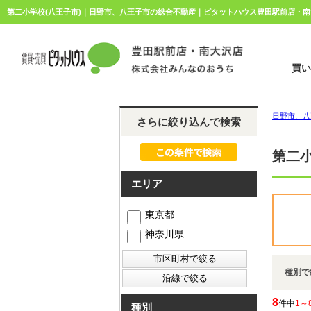
第二小学校(八王子市)｜日野市、八王子市の総合不動産｜ピタットハウス豊田駅前店・
買
日野市、八
さらに絞り込んで検索
第二小
エリア
東京都
神奈川県
種別で
8
件中
1～
種別