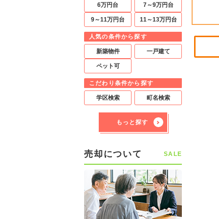
6万円台
7～9万円台
9～11万円台
11～13万円台
人気の条件から探す
新築物件
一戸建て
ペット可
こだわり条件から探す
学区検索
町名検索
もっと探す
売却について
SALE