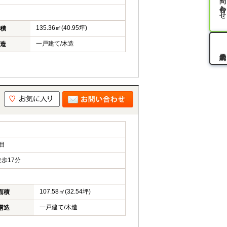
お問い合わせ
135.36㎡(40.95坪)
積
一戸建て/木造
造
目
歩17分
107.58㎡(32.54坪)
面積
一戸建て/木造
構造