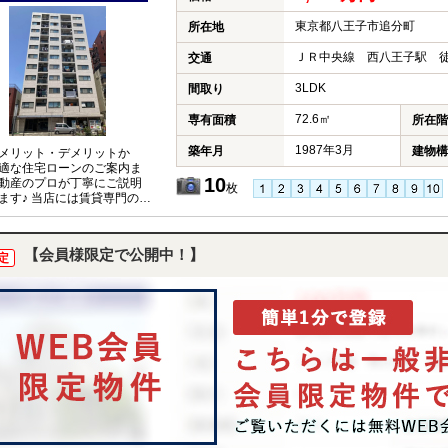
東京都八王子市追分町
所在地
ＪＲ中央線 西八王子駅 徒
交通
3LDK
間取り
72.6㎡
専有面積
所在階
1987年3月
築年月
建物構
メリット・デメリットか
適な住宅ローンのご案内ま
10
動産のプロが丁寧にご説明
枚
ます♪ 当店には賃貸専門のス
もおりますので、賃貸との
談も可能です。
【会員様限定で公開中！】
定