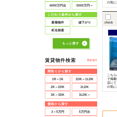
の気に
4000万円台
5000万円～
させて
〇の物
お申し
こだわり条件から探す
新着物件
値下がり
check
町名検索
もっと探す
賃貸物件検索
RENT
間取りから探す
こちら
で掲載
1R～1K
1DK～1LDK
店にて
の気に
2K～2DK
2LDK
させて
〇の物
3K～3DK
3LDK～
お申し
価格から探す
3～5万円
5万円台