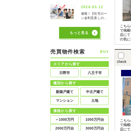
こちら
で掲載
もっと見る
店にて
の気に
させて
〇の物
売買物件検索
BUY
お申し
check
エリアから探す
日野市
八王子市
種別から探す
新築戸建て
中古戸建て
マンション
土地
価格から探す
～1000万円
1000万円台
こちら
で掲載
2000万円台
3000万円台
店にて