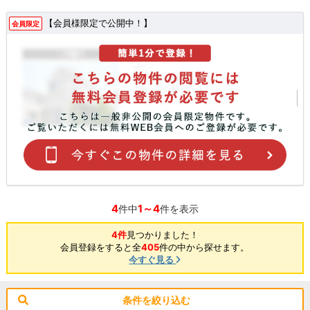
【会員様限定で公開中！】
会員限定
4
1～4
件中
件を表示
4件
見つかりました！
会員登録をすると全
405
件の中から探せます。
今すぐ見る
条件を絞り込む