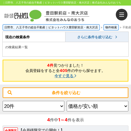
｜日野市、八王子市の総合不動産｜ピタットハウス豊田駅前店・南大沢店｜株式会社みんなのおうち
日野市、八王子市の総合不動産｜ピタットハウス豊田駅前店・南大沢店
>
物件検索
>
不動
現在の検索条件
さらに条件を絞り込む
の検索結果一覧
4件
見つかりました！
会員登録をすると全
405
件の中から探せます。
今すぐ見る
条件を絞り込む
4
1～4
件中
件を表示
【会員様限定で公開中！】
会員限定