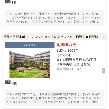
5
枚
こちらの物件以外でも、他社さんで掲載中の他の物件は、すべて当店に
てご紹介が可能です！お客様の気になる物件をまとめてご紹介させてい
ただきますので、『〇〇〇の物件も見たい！』とお気軽にお申し付けく
ださい♪
日野市日野本町 中古マンション【レクセルヒルズ日野】★日野駅・駅徒歩５分以内・新規リフォーム・ペット飼育可★|日野市日野本町3丁目の中古マンション
5,999万円
マンション
3LDK / 2005年
6階/7階建
東京都日野市日野本町3丁目
ＪＲ中央線 日野 徒歩5分
専有面積
86.11㎡
6
枚
こちらの物件以外でも、他社さんで掲載中の他の物件は、すべて当店に
てご紹介が可能です！お客様の気になる物件をまとめてご紹介させてい
ただきますので、『〇〇〇の物件も見たい！』とお気軽にお申し付けく
ださい♪