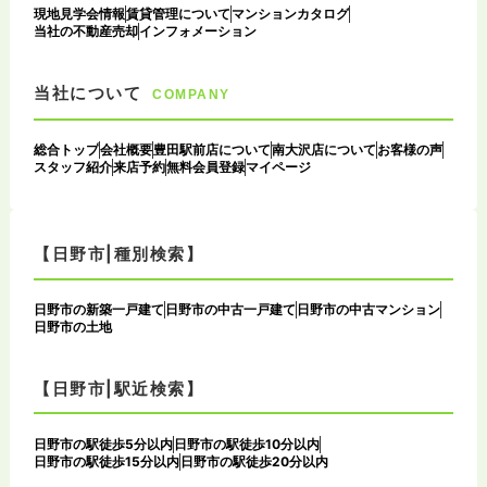
現地見学会情報
賃貸管理について
マンションカタログ
当社の不動産売却
インフォメーション
当社について
COMPANY
総合トップ
会社概要
豊田駅前店について
南大沢店について
お客様の声
スタッフ紹介
来店予約
無料会員登録
マイページ
【日野市|種別検索】
日野市の新築一戸建て
日野市の中古一戸建て
日野市の中古マンション
日野市の土地
【日野市|駅近検索】
日野市の駅徒歩5分以内
日野市の駅徒歩10分以内
日野市の駅徒歩15分以内
日野市の駅徒歩20分以内